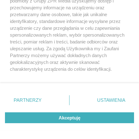
podmioty z Grupy ZPR Media uzyskujemy dostęp i
przechowujemy informacje na urządzeniu oraz
5
przetwarzamy dane osobowe, takie jak unikalne
identyfikatory, standardowe informacje wysyłane przez
urządzenie czy dane przeglądania w celu zapewniania
spersonalizowanych reklam, wybór spersonalizowanych
treści, pomiar reklam i treści, badanie odbiorców oraz
ulepszanie usług. Za zgodą Użytkownika my i Zaufani
Partnerzy możemy używać dokładnych danych
geolokalizacyjnych oraz aktywnie skanować
charakterystykę urządzenia do celów identyfikacji.
Ponieważ cenimy Twoją prywatność, prosimy o zgodę na
korzystanie z tych technologii poprzez kliknięcie
„Akceptuję”. Zgoda jest dobrowolna i zawsze możesz ją
TEKST SPONSOROWANY
zmienić/wycofać klikając przycisk ustawień prywatności
Daleko do pięciu porcji dziennie.
PARTNERZY
USTAWIENIA
znajdujący się w lewym dolnym rogu strony
. Niektóre
Badanie pokazuje, jak Polacy
rodzaje przetwarzania danych nie wymagają zgody
Akceptuję
użytkownika, ale masz prawo sprzeciwić się takiemu
naprawdę jedzą warzywa i owoce
przetwarzaniu. Preferencje będą miały zastosowanie tylko
na tej witrynie.