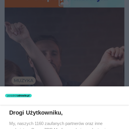
MUZYKA
"ESKA Hity na Czasie" – playlista,
która rozkręci każdą chwilę
Drogi Użytkowniku,
My, naszych 1160 zaufanych partnerów oraz inne