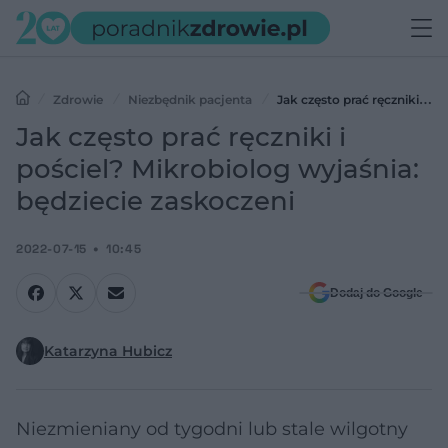
Zdrowie
Niezbędnik pacjenta
Jak często prać ręczniki i
pościel? Mikrobiolog wyjaśnia: będziecie zaskoczeni
Jak często prać ręczniki i
pościel? Mikrobiolog wyjaśnia:
będziecie zaskoczeni
2022-07-15
10:45
Dodaj do Google
Katarzyna Hubicz
Niezmieniany od tygodni lub stale wilgotny