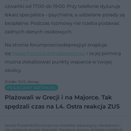
czwartki od 17:00 do 19:00. Przy telefonie dyżuruje
lekarz specjalista – psychiatra, a udzielane porady są
bezpłatne. Podczas rozmowy nie trzeba podawać
żadnych danych osobowych.
Na stronie forumprzeciwdepresji.pl znajduje
się
Mapa Pomocy Antydepresyjnej
i za jej pomocą
można zlokalizować punkty wsparcia w twojej
okolicy.
Źródło: ZUS, Money
POLECANY ARTYKUŁ:
Plażowali w Grecji i na Majorce. Tak
spędzali czas na L4. Ostra reakcja ZUS
Serwis PoradnikZdrowie.pl ma charakter edukacyjny, nie stanowi i
nie zastępuje porady lekarskiej. Redakcja serwisu dokłada wszelkich