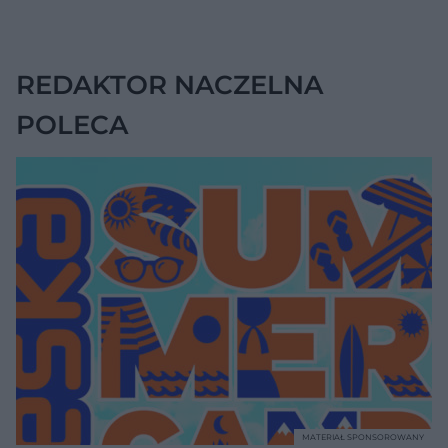
podczas wakacji nie
warto zapominać o
przestrzeniach
międzyzębowych?
REDAKTOR NACZELNA
POLECA
MATERIAŁ SPONSOROWANY