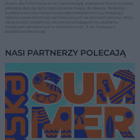
starań, aby informacje w nim zawarte były poprawne merytorycznie,
jednakże decyzja dotycząca leczenia należy do lekarza. Redakcja i
wydawca serwisu nie ponoszą odpowiedzialności wynikającej z
zastosowania informacji zamieszczonych na stronach serwisu, który
nie prowadzi działalności leczniczej polegającej na udzielaniu
świadczeń zdrowotnych w rozumieniu art. 3 ust 1 ustawy o
działalności leczniczej.
NASI PARTNERZY POLECAJĄ