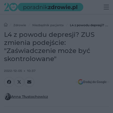
Zdrowie
Niezbędnik pacjenta
L4 z powodu depresji? ZUS
zmienia podejście: "Zaświadczenie może być skontrolowane"
L4 z powodu depresji? ZUS
zmienia podejście:
"Zaświadczenie może być
skontrolowane"
2022-12-05
10:37
Dodaj do Google
Anna Tłustochowicz