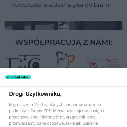
nowoczesna automatyka do bram
WSPÓŁPRACUJĄ Z NAMI:
Drogi Użytkowniku,
Żaden utwór zamieszczony w serwisie nie może być powielany i
My, naszych 1160 zaufanych partnerów oraz inne
rozpowszechniany lub dalej rozpowszechniany w jakikolwiek sposób
podmioty z Grupy ZPR Media uzyskujemy dostęp i
(w tym także elektroniczny lub mechaniczny) na jakimkolwiek polu
eksploatacji w jakiejkolwiek formie, włącznie z umieszczaniem w
przechowujemy informacje na urządzeniu oraz
Internecie bez pisemnej zgody właściciela praw. Jakiekolwiek użycie
przetwarzamy dane osobowe, takie jak unikalne
lub wykorzystanie utworów w całości lub w części z naruszeniem