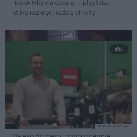
"ESKA Hity na Czasie" – playlista,
która rozkręci każdą chwilę
5
TEKST SPONSOROWANY
Daleko do pięciu porcji dziennie.