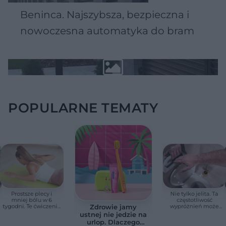
Beninca. Najszybsza, bezpieczna i
nowoczesna automatyka do bram
POPULARNE TEMATY
Prostsze plecy i
Nie tylko jelita. Ta
mniej bólu w 6
częstotliwość
tygodni. Te ćwiczenia
wypróżnień może
Zdrowie jamy
pomagają
mieć znaczenie dla
ustnej nie jedzie na
zmniejszyć wdowi
całego organizmu
urlop. Dlaczego
garb