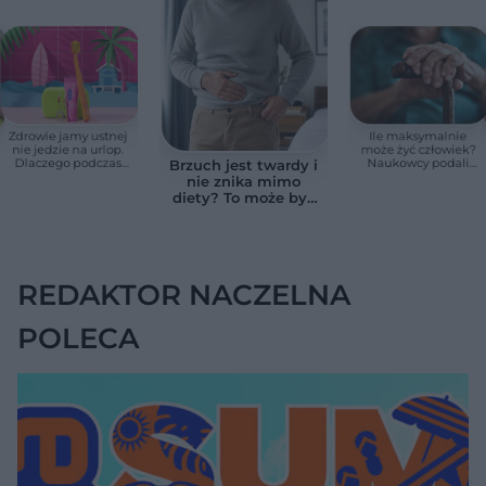
Zdrowie jamy ustnej
Ile maksymalnie
nie jedzie na urlop.
może żyć człowiek?
Dlaczego podczas
Naukowcy podali
Brzuch jest twardy i
wakacji nie warto
zaskakującą liczbę
nie znika mimo
zapominać o
diety? To może być
przestrzeniach
wodobrzusze, nie
międzyzębowych?
zwykłe wzdęcia
REDAKTOR NACZELNA
POLECA