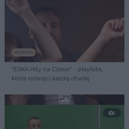
MUZYKA
"ESKA Hity na Czasie" – playlista,
która rozkręci każdą chwilę
5