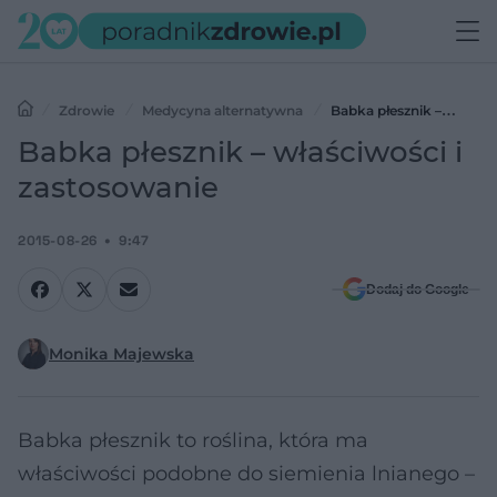
Zdrowie
Medycyna alternatywna
Babka płesznik –
właściwości i zastosowanie
Babka płesznik – właściwości i
zastosowanie
2015-08-26
9:47
Dodaj do Google
Monika Majewska
Babka płesznik to roślina, która ma
właściwości podobne do siemienia lnianego –