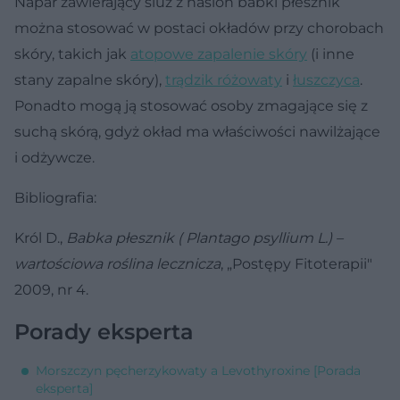
Napar zawierający śluz z nasion babki płesznik
można stosować w postaci okładów przy chorobach
skóry, takich jak
atopowe zapalenie skóry
(i inne
stany zapalne skóry),
trądzik różowaty
i
łuszczyca
.
Ponadto mogą ją stosować osoby zmagające się z
suchą skórą, gdyż okład ma właściwości nawilżające
i odżywcze.
Bibliografia:
Król D.,
Babka płesznik ( Plantago psyllium L.) –
wartościowa roślina lecznicza
, „Postępy Fitoterapii"
2009, nr 4.
Porady eksperta
Morszczyn pęcherzykowaty a Levothyroxine [Porada
eksperta]