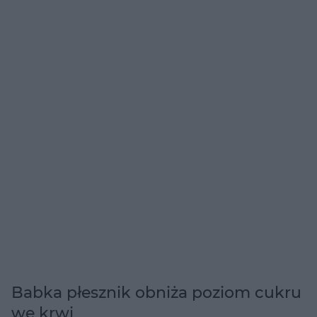
Babka płesznik obniża poziom cukru
we krwi