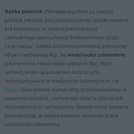
Babka płesznik
(
Plantago psyllium L.
), inaczej
pchlica, płesznic (na Lubelszczyźnie) i pchle nasienie
(na Mazowszu), to roślina pochodząca z
zachodniego rejonu Morza Śródziemnego (stąd
inna nazwa – babka śródziemnomorska), północnej
Afryki i zachodniej Azji. Jej
właściwości zdrowotne
,
a konkretnie nasion babki płesznik (łac.
Psylli
semen
), które są surowcem leczniczym,
wykorzystywano w medycynie ludowej m.in. na
kaszel
(jako środek wykrztuśny, przeciwkaszlowy, w
zapaleniu oskrzeli), czerwonkę i bóle w chorobach
reumatycznych i artretyzmie. Współczesne badania
potwierdzają, że babka płesznik wykazuje liczne
właściwości zdrowotne.