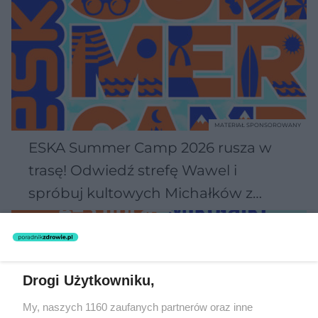
MATERIAŁ SPONSOROWANY
ESKA Summer Camp 2026 rusza w
trasę! Odwiedź strefę Wawel i
spróbuj kultowych Michałków z
Wawelu
Drogi Użytkowniku,
My, naszych 1160 zaufanych partnerów oraz inne