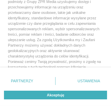
podmioty z Grupy ZPR Media uzyskujemy dostęp i
przechowujemy informacje na urządzeniu oraz
przetwarzamy dane osobowe, takie jak unikalne
identyfikatory, standardowe informacje wysyłane przez
urządzenie czy dane przeglądania w celu zapewniania
spersonalizowanych reklam, wybór spersonalizowanych
MUZYKA
treści, pomiar reklam i treści, badanie odbiorców oraz
ulepszanie usług. Za zgodą Użytkownika my i Zaufani
Partnerzy możemy używać dokładnych danych
"ESKA Hity na Czasie" – playlista,
geolokalizacyjnych oraz aktywnie skanować
która rozkręci każdą chwilę
charakterystykę urządzenia do celów identyfikacji.
Ponieważ cenimy Twoją prywatność, prosimy o zgodę na
korzystanie z tych technologii poprzez kliknięcie
„Akceptuję”. Zgoda jest dobrowolna i zawsze możesz ją
zmienić/wycofać klikając przycisk ustawień prywatności
PARTNERZY
USTAWIENIA
znajdujący się w lewym dolnym rogu strony
. Niektóre
5
rodzaje przetwarzania danych nie wymagają zgody
Akceptuję
użytkownika, ale masz prawo sprzeciwić się takiemu
przetwarzaniu. Preferencje będą miały zastosowanie tylko
na tej witrynie.