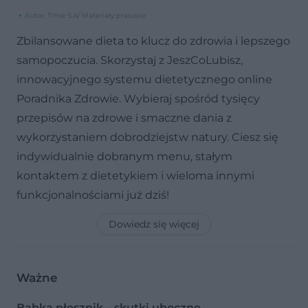
Autor: Time S.A/ Materiały prasowe
Zbilansowane dieta to klucz do zdrowia i lepszego
samopoczucia. Skorzystaj z JeszCoLubisz,
innowacyjnego systemu dietetycznego online
Poradnika Zdrowie. Wybieraj spośród tysięcy
przepisów na zdrowe i smaczne dania z
wykorzystaniem dobrodziejstw natury. Ciesz się
indywidualnie dobranym menu, stałym
kontaktem z dietetykiem i wieloma innymi
funkcjonalnościami już dziś!
Dowiedz się więcej
Ważne
Babka płesznik – skutki uboczne