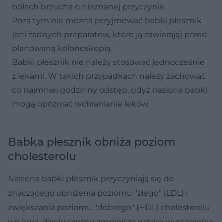
bólach brzucha o nieznanej przyczynie.
Poza tym nie można przyjmować babki płesznik
(ani żadnych preparatów, które ją zawierają) przed
planowaną kolonoskopią.
Babki płesznik nie należy stosować jednocześnie
z lekami. W takich przypadkach należy zachować
co najmniej godzinny odstęp, gdyż nasiona babki
mogą opóźniać wchłanianie leków.
Babka płesznik obniża poziom
cholesterolu
Nasiona babki płesznik przyczyniają się do
znaczącego obniżenia poziomu "złego" (LDL) i
zwiększania poziomu "dobrego" (HDL) cholesterolu
we krwi, dzięki czemu zmniejsza ryzyko wystąpienia