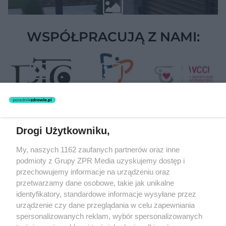
WSPÓŁPRACUJĄ Z NAMI:
Drogi Użytkowniku,
Żaden utwór zamieszczony w serwisie nie może być powielany i
My, naszych 1162 zaufanych partnerów oraz inne
rozpowszechniany lub dalej rozpowszechniany w jakikolwiek sposób
(w tym także elektroniczny lub mechaniczny) na jakimkolwiek polu
podmioty z Grupy ZPR Media uzyskujemy dostęp i
eksploatacji w jakiejkolwiek formie, włącznie z umieszczaniem w
przechowujemy informacje na urządzeniu oraz
Internecie bez pisemnej zgody właściciela praw. Jakiekolwiek użycie
przetwarzamy dane osobowe, takie jak unikalne
lub wykorzystanie utworów w całości lub w części z naruszeniem
prawa, tzn. bez właściwej zgody, jest zabronione pod groźbą kary i
identyfikatory, standardowe informacje wysyłane przez
może być ścigane prawnie.
urządzenie czy dane przeglądania w celu zapewniania
spersonalizowanych reklam, wybór spersonalizowanych