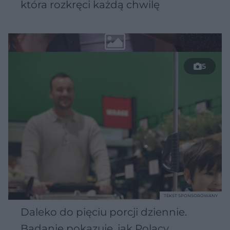
która rozkręci każdą chwilę
5
TEKST SPONSOROWANY
Daleko do pięciu porcji dziennie.
Badanie pokazuje, jak Polacy