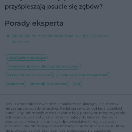
przyśpieszają psucie się zębów?
Porady eksperta
Jakie leki na nadciśnienie brać w ciąży? [Porada
eksperta]
sprzątanie w apteczce
otwarte krople jak długo przechowywać
leki po terminie ważności
kiedy wyrzucać otwarte leki
lekarstwa
porządki w apteczce
leki
Serwis PoradnikZdrowie.pl ma charakter edukacyjny, nie stanowi i
nie zastępuje porady lekarskiej. Redakcja serwisu dokłada wszelkich
starań, aby informacje w nim zawarte były poprawne merytorycznie,
jednakże decyzja dotycząca leczenia należy do lekarza. Redakcja i
wydawca serwisu nie ponoszą odpowiedzialności wynikającej z
zastosowania informacji zamieszczonych na stronach serwisu, który
nie prowadzi działalności leczniczej polegającej na udzielaniu