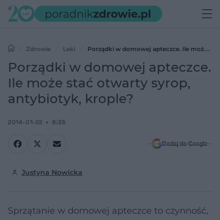
Zdrowie
Leki
Porządki w domowej apteczce. Ile może
stać otwarty syrop, antybiotyk, krople?
Porządki w domowej apteczce.
Ile może stać otwarty syrop,
antybiotyk, krople?
2014-01-22
8:35
Dodaj do Google
Justyna Nowicka
Sprzątanie w domowej apteczce to czynność,