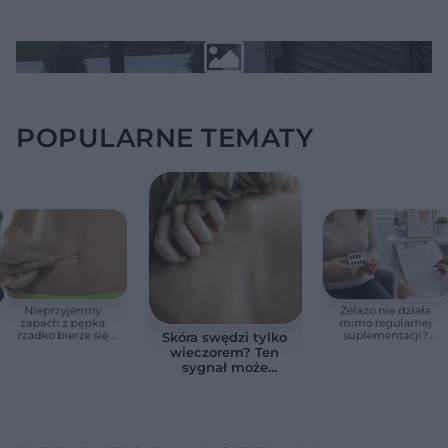
POPULARNE TEMATY
Nieprzyjemny
Żelazo nie działa
zapach z pępka
mimo regularnej
rzadko bierze się
suplementacji?
Skóra swędzi tylko
znikąd. Jeden objaw
Przyczyna może
wieczorem? Ten
zmienia wszystko
ukrywać się w
sygnał może
jelitach
wskazywać na
chorobę, która długo
nie daje objawów