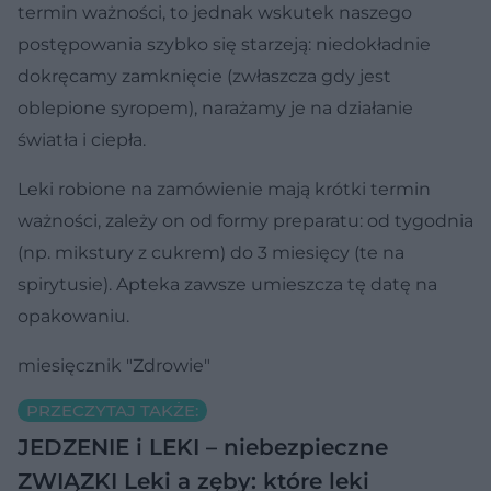
termin ważności, to jednak wskutek naszego
postępowania szybko się starzeją: niedokładnie
dokręcamy zamknięcie (zwłaszcza gdy jest
oblepione syropem), narażamy je na działanie
światła i ciepła.
Leki robione na zamówienie mają krótki termin
ważności, zależy on od formy preparatu: od tygodnia
(np. mikstury z cukrem) do 3 miesięcy (te na
spirytusie). Apteka zawsze umieszcza tę datę na
opakowaniu.
miesięcznik "Zdrowie"
PRZECZYTAJ TAKŻE:
JEDZENIE i LEKI – niebezpieczne
ZWIĄZKI
Leki a zęby: które leki