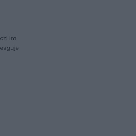
rozi im
reaguje