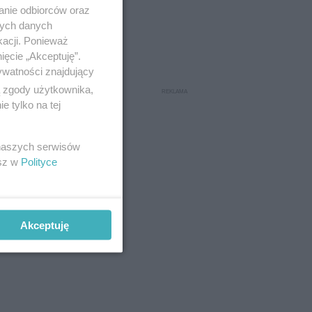
anie odbiorców oraz
nych danych
kacji. Ponieważ
ięcie „Akceptuję”.
ywatności znajdujący
ą zgody użytkownika,
ywać w
 tylko na tej
piki ani
 naszych serwisów
esz w
Polityce
h. W
Akceptuję