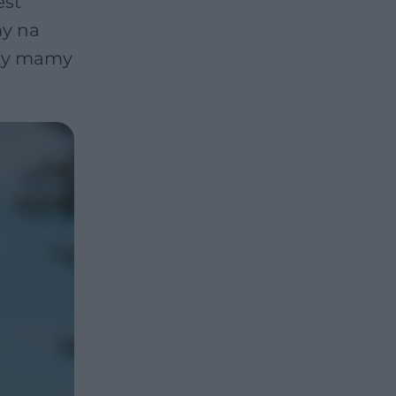
est
my na
czy mamy