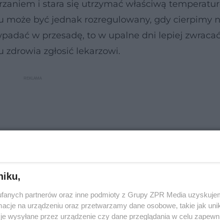
rzaniem i stara się utrzymać właściwą temperaturę
u może być jednak rozregulowany, gdy cierpimy 
 wpadać w przesadę, to w upalne dni lepiej zwrac
 zdrowia zgłosić lekarzowi.
niku,
fanych partnerów oraz inne podmioty z Grupy ZPR Media uzyskujem
cje na urządzeniu oraz przetwarzamy dane osobowe, takie jak unika
je wysyłane przez urządzenie czy dane przeglądania w celu zapewn