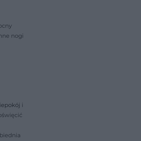
nocny
mne nogi
iepokój
i
oświęcić
biednia