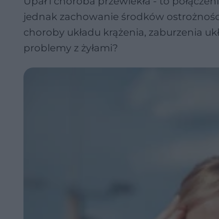
Upał i choroba przewlekła - to połączen
jednak zachowanie środków ostrożności.
choroby układu krążenia, zaburzenia 
problemy z żyłami?