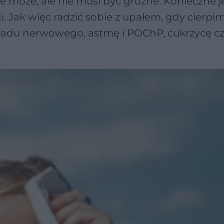
ie może, ale nie musi być groźne. Konieczne j
 Jak więc radzić sobie z upałem, gdy cierpi
układu nerwowego, astmę i POChP, cukrzycę 