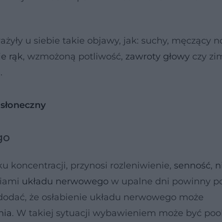
ażyły u siebie takie objawy, jak: suchy, męczący 
ie rąk
, wzmożoną potliwość,
zawroty głowy
czy zi
.
 słoneczny
go
ku koncentracji, przynosi rozleniwienie,
senność
,
n
niami
układu nerwowego
w upalne dni powinny p
o dodać, że osłabienie układu nerwowego może
nia
. W takiej sytuacji wybawieniem może być poo