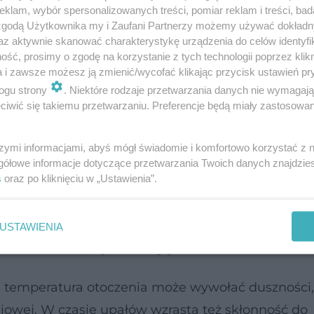
klam, wybór spersonalizowanych treści, pomiar reklam i treści, bad
oje zdrowie i samopoczucie?
 zgodą Użytkownika my i Zaufani Partnerzy możemy używać dokład
az aktywnie skanować charakterystykę urządzenia do celów identyfi
ść, prosimy o zgodę na korzystanie z tych technologii poprzez klikn
a i zawsze możesz ją zmienić/wycofać klikając przycisk ustawień pr
ogu strony
. Niektóre rodzaje przetwarzania danych nie wymagaj
nny chronić się przed nadmiarem słońca, wypocz
iwić się takiemu przetwarzaniu. Preferencje będą miały zastosowanie
mieniami słonecznymi. Nie należy wyjeżdżać w tro
szymi informacjami, abyś mógł świadomie i komfortowo korzystać z
gółowe informacje dotyczące przetwarzania Twoich danych znajdzi
s
oraz po kliknięciu w „Ustawienia”.
nizm całą energię skupia na walce z upałem. Aby
ego, ciężkostrawnego i podnoszącego ciśnienie.
tóre dostarczą niezbędnych składników odżywczyc
USTAWIENIA
łynów dziennie, wykluczony jest alkohol i kawa.
temperatura otoczenia może wywołać duszności,
siowej. W czasie upałów wzrasta też skłonność do