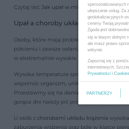
spersonalizowanych re
Czytaj też:
Jak upał w mieście wpływa na tw
ulepszanie usług. Za
geolokalizacyjnych or
Upał a choroby układu krążenia
cenimy Twoją prywatno
Zgoda jest dobrowoln
się w lewym dolnym r
Osoby, które mają problemy sercowe, powi
ale masz prawo sprzec
półcieniu i zawsze osłaniać głowę przed pro
witrynie.
w ekstremalnie wysokie góry.
Zapoznaj się z poniż
internetowych. Szcze
Prywatności
i
Cookie
Wysoka temperatura sprawia, że ludzki orga
wspomóc organizm, unikajmy jedzenia tłust
Przestawmy się na dania lekkie i świeże, k
PARTNERZY
gorące dni należy pić przynajmniej 2 litry p
U osób z
chorobami układu krążenia
wysoka 
zaburzenia widzenia oraz bóle w klatce pier