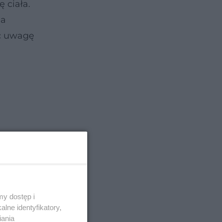
 ciała.
na
ać uwagę
y dostęp i
lne identyfikatory,
iania