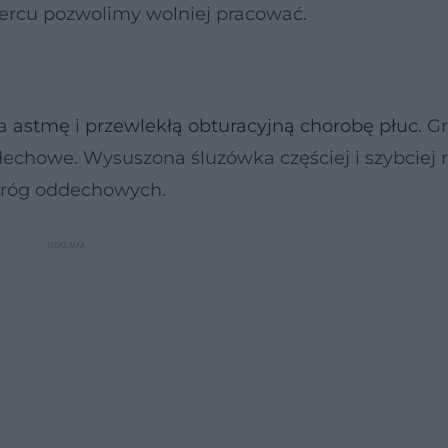
sercu pozwolimy wolniej pracować.
na
astmę
i
przewlekłą obturacyjną chorobę
płuc
. G
dechowe. Wysuszona śluzówka częściej i szybciej 
 dróg oddechowych.