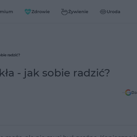
emium
Zdrowie
Żywienie
Uroda
obie radzić?
ła - jak sobie radzić?
Do