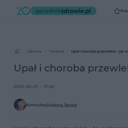
Pr
Zdrowie
Geriatria
Upał i choroba przewlekła - jak s
Upał i choroba przewlek
2022-06-21
11:02
Konsultacja:
Anna Jarosz