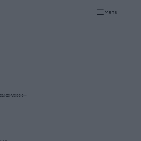
Menu
daj do Google