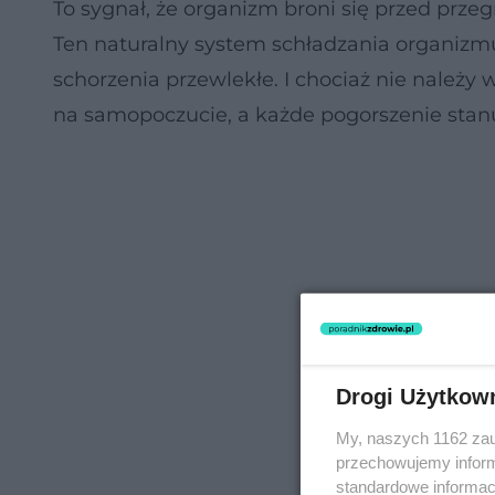
To sygnał, że organizm broni się przed przeg
Ten naturalny system schładzania organizm
schorzenia przewlekłe. I chociaż nie należy
na samopoczucie, a każde pogorszenie stanu
Drogi Użytkow
My, naszych 1162 zau
przechowujemy informa
standardowe informac