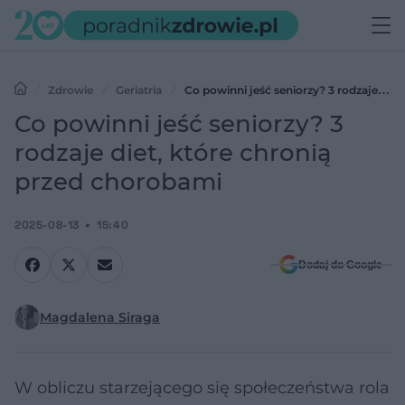
Zdrowie
Geriatria
Co powinni jeść seniorzy? 3 rodzaje
diet, które chronią przed chorobami
Co powinni jeść seniorzy? 3
rodzaje diet, które chronią
przed chorobami
2025-08-13
15:40
Dodaj do Google
Magdalena Siraga
W obliczu starzejącego się społeczeństwa rola