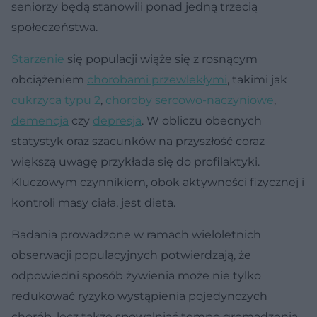
seniorzy będą stanowili ponad jedną trzecią
społeczeństwa.
Starzenie
się populacji wiąże się z rosnącym
obciążeniem
chorobami przewlekłymi
, takimi jak
cukrzyca typu 2
,
choroby sercowo-naczyniowe
,
demencja
czy
depresja
. W obliczu obecnych
statystyk oraz szacunków na przyszłość coraz
większą uwagę przykłada się do profilaktyki.
Kluczowym czynnikiem, obok aktywności fizycznej i
kontroli masy ciała, jest dieta.
Badania prowadzone w ramach wieloletnich
obserwacji populacyjnych potwierdzają, że
odpowiedni sposób żywienia może nie tylko
redukować ryzyko wystąpienia pojedynczych
chorób, lecz także spowalniać tempo gromadzenia