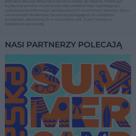
jednakże decyzja dotycząca leczenia należy do lekarza. Redakcja i
wydawca serwisu nie ponoszą odpowiedzialności wynikającej z
zastosowania informacji zamieszczonych na stronach serwisu, który
nie prowadzi działalności leczniczej polegającej na udzielaniu
świadczeń zdrowotnych w rozumieniu art. 3 ust 1 ustawy o
działalności leczniczej.
NASI PARTNERZY POLECAJĄ