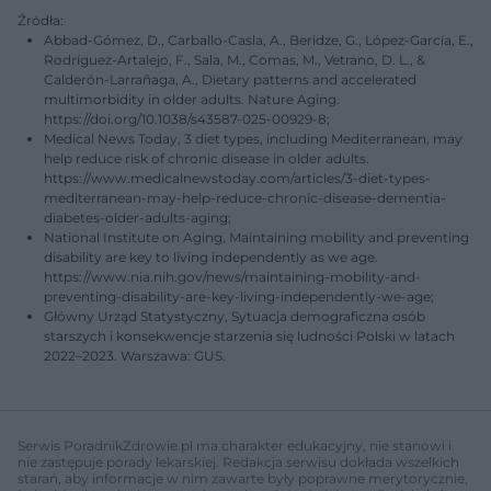
Źródła:
Abbad-Gómez, D., Carballo-Casla, A., Beridze, G., López-García, E.,
Rodríguez-Artalejo, F., Sala, M., Comas, M., Vetrano, D. L., &
Calderón-Larrañaga, A., Dietary patterns and accelerated
multimorbidity in older adults. Nature Aging.
https://doi.org/10.1038/s43587-025-00929-8;
Medical News Today, 3 diet types, including Mediterranean, may
help reduce risk of chronic disease in older adults.
https://www.medicalnewstoday.com/articles/3-diet-types-
mediterranean-may-help-reduce-chronic-disease-dementia-
diabetes-older-adults-aging;
National Institute on Aging, Maintaining mobility and preventing
disability are key to living independently as we age.
https://www.nia.nih.gov/news/maintaining-mobility-and-
preventing-disability-are-key-living-independently-we-age;
Główny Urząd Statystyczny, Sytuacja demograficzna osób
starszych i konsekwencje starzenia się ludności Polski w latach
2022–2023. Warszawa: GUS.
Serwis PoradnikZdrowie.pl ma charakter edukacyjny, nie stanowi i
nie zastępuje porady lekarskiej. Redakcja serwisu dokłada wszelkich
starań, aby informacje w nim zawarte były poprawne merytorycznie,