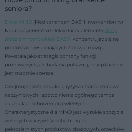
może chronić mózg oraz serce
seniora?
Dieta MIND
(Mediterranean-DASH Intervention for
Neurodegenerative Delay) łączy elementy
diety
śródziemnomorskiej
i
DASH
, koncentrując się na
produktach wspierających zdrowie mózgu.
Powstała jako strategia ochrony funkcji
poznawczych, ale badania pokazują, że jej działanie
jest znacznie szersze.
Obejmuje także redukcję ryzyka chorób sercowo-
naczyniowych i spowolnienie ogólnego tempa
akumulacji schorzeń przewlekłych.
Charakterystyczne dla MIND jest wysokie spożycie
zielonych warzyw liściastych, jagód,
pełnoziarnistych produktów zbożowych, orzechów,