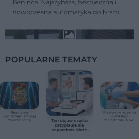
Beninca. Najszybsza, bezpieczna i
nowoczesna automatyka do bram
POPULARNE TEMATY
Regularne
Przełom w leczeniu
wypróżnienia mogą
wysokiego
zależeć od tej
cholesterolu. Nowa
Ten objaw często
witaminy. Odkrycie
terapia zmniejszyła
przypisuje się
zaskoczyło
LDL o ponad połowę
zaparciom. Może
naukowców
jednak wskazywać
na chorobę jelita