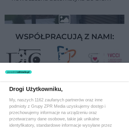
WSPÓŁPRACUJĄ Z NAMI:
Drogi Użytkowniku,
Żaden utwór zamieszczony w serwisie nie może być powielany i
My, naszych 1162 zaufanych partnerów oraz inne
rozpowszechniany lub dalej rozpowszechniany w jakikolwiek sposób
podmioty z Grupy ZPR Media uzyskujemy dostęp i
(w tym także elektroniczny lub mechaniczny) na jakimkolwiek polu
eksploatacji w jakiejkolwiek formie, włącznie z umieszczaniem w
przechowujemy informacje na urządzeniu oraz
Internecie bez pisemnej zgody właściciela praw. Jakiekolwiek użycie
przetwarzamy dane osobowe, takie jak unikalne
lub wykorzystanie utworów w całości lub w części z naruszeniem
identyfikatory, standardowe informacje wysyłane przez
prawa, tzn. bez właściwej zgody, jest zabronione pod groźbą kary i