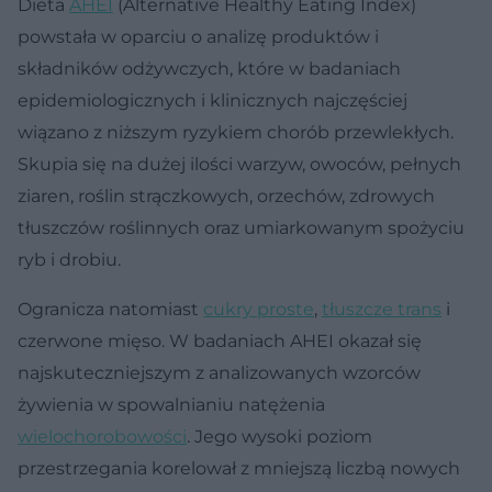
Dieta
AHEI
(Alternative Healthy Eating Index)
powstała w oparciu o analizę produktów i
składników odżywczych, które w badaniach
epidemiologicznych i klinicznych najczęściej
wiązano z niższym ryzykiem chorób przewlekłych.
Skupia się na dużej ilości warzyw, owoców, pełnych
ziaren, roślin strączkowych, orzechów, zdrowych
tłuszczów roślinnych oraz umiarkowanym spożyciu
ryb i drobiu.
Ogranicza natomiast
cukry proste
,
tłuszcze trans
i
czerwone mięso. W badaniach AHEI okazał się
najskuteczniejszym z analizowanych wzorców
żywienia w spowalnianiu natężenia
wielochorobowości
. Jego wysoki poziom
przestrzegania korelował z mniejszą liczbą nowych