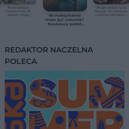
To nie zawsze
Długo czekali na tę
niestrawność. Te
decyzję. Ministerstwo
objawy mogą
rozszerza refundację
Ile maksymalnie
wskazywać na raka
pomp insulinowych
może żyć człowiek?
trzustki
Naukowcy podali
zaskakującą liczbę
REDAKTOR NACZELNA
POLECA