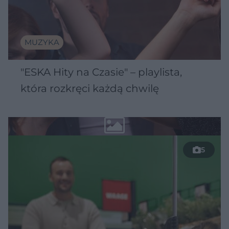
MUZYKA
"ESKA Hity na Czasie" – playlista,
która rozkręci każdą chwilę
5