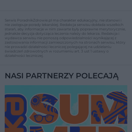
Serwis PoradnikZdrowie.pl ma charakter edukacyjny, nie stanowi i
nie zastępuje porady lekarskiej. Redakcja serwisu dokłada wszelkich
starań, aby informacje w nim zawarte były poprawne merytorycznie,
jednakże decyzja dotycząca leczenia należy do lekarza. Redakcja i
wydawca serwisu nie ponoszą odpowiedzialności wynikającej z
zastosowania informacji zamieszczonych na stronach serwisu, który
nie prowadzi działalności leczniczej polegającej na udzielaniu
świadczeń zdrowotnych w rozumieniu art. 3 ust 1 ustawy o
działalności leczniczej.
NASI PARTNERZY POLECAJĄ