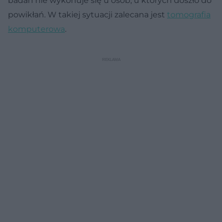
badań nie wykonuje się u osób, u których doszło do
powikłań. W takiej sytuacji zalecana jest
tomografia
komputerowa
.