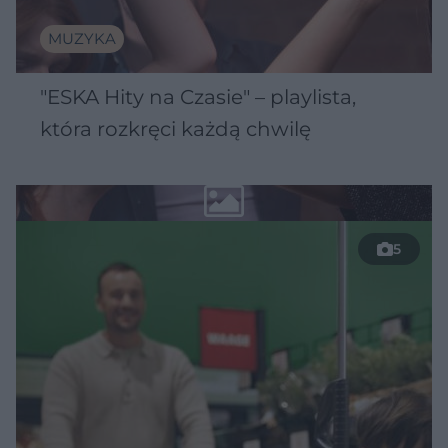
MUZYKA
"ESKA Hity na Czasie" – playlista,
która rozkręci każdą chwilę
5