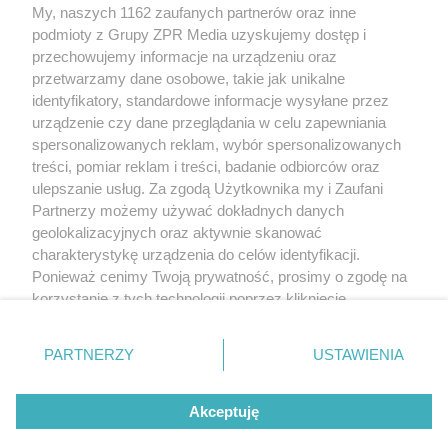
Żaden utwór zamieszczony w serwisie nie może być powielany i
My, naszych 1162 zaufanych partnerów oraz inne
rozpowszechniany lub dalej rozpowszechniany w jakikolwiek sposób
(w tym także elektroniczny lub mechaniczny) na jakimkolwiek polu
podmioty z Grupy ZPR Media uzyskujemy dostęp i
eksploatacji w jakiejkolwiek formie, włącznie z umieszczaniem w
przechowujemy informacje na urządzeniu oraz
Internecie bez pisemnej zgody właściciela praw. Jakiekolwiek użycie
przetwarzamy dane osobowe, takie jak unikalne
lub wykorzystanie utworów w całości lub w części z naruszeniem
prawa, tzn. bez właściwej zgody, jest zabronione pod groźbą kary i
identyfikatory, standardowe informacje wysyłane przez
może być ścigane prawnie.
urządzenie czy dane przeglądania w celu zapewniania
spersonalizowanych reklam, wybór spersonalizowanych
treści, pomiar reklam i treści, badanie odbiorców oraz
ulepszanie usług. Za zgodą Użytkownika my i Zaufani
Partnerzy możemy używać dokładnych danych
geolokalizacyjnych oraz aktywnie skanować
charakterystykę urządzenia do celów identyfikacji.
O nas
Ponieważ cenimy Twoją prywatność, prosimy o zgodę na
korzystanie z tych technologii poprzez kliknięcie
Informacje prawne
„Akceptuję”. Zgoda jest dobrowolna i zawsze możesz ją
Nasze serwisy
zmienić/wycofać klikając przycisk ustawień prywatności
PARTNERZY
USTAWIENIA
znajdujący się w lewym dolnym rogu strony
. Niektóre
© 2026 Grupa ZPR Media
rodzaje przetwarzania danych nie wymagają zgody
Akceptuję
użytkownika, ale masz prawo sprzeciwić się takiemu
przetwarzaniu. Preferencje będą miały zastosowanie tylko