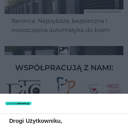
MATERIAŁ SPONSOROWANY
Beninca. Najszybsza, bezpieczna i
nowoczesna automatyka do bram
WSPÓŁPRACUJĄ Z NAMI:
Drogi Użytkowniku,