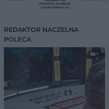
witaminy. Odkrycie
Efekty zaskoczyły
witaminy zwiększa
zaskoczyło
badaczy
ryzyko pobytu w
naukowców
szpitalu. Badanie
objęło 36 tys. osób
REDAKTOR NACZELNA
POLECA
27