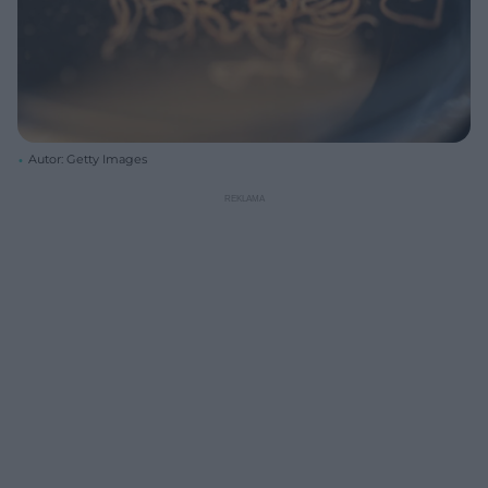
Autor: Getty Images