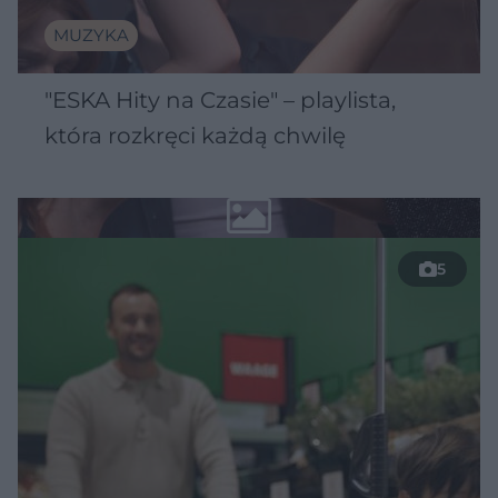
MUZYKA
"ESKA Hity na Czasie" – playlista,
która rozkręci każdą chwilę
5