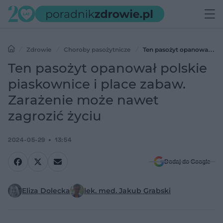
Zdrowie
Choroby pasożytnicze
Ten pasożyt opanował
polskie piaskownice i place zabaw. Zarażenie może nawet zagrozić
Ten pasożyt opanował polskie
życiu
piaskownice i place zabaw.
Zarażenie może nawet
zagrozić życiu
2024-05-29
13:54
Dodaj do Google
Eliza Dolecka
lek. med. Jakub Grabski