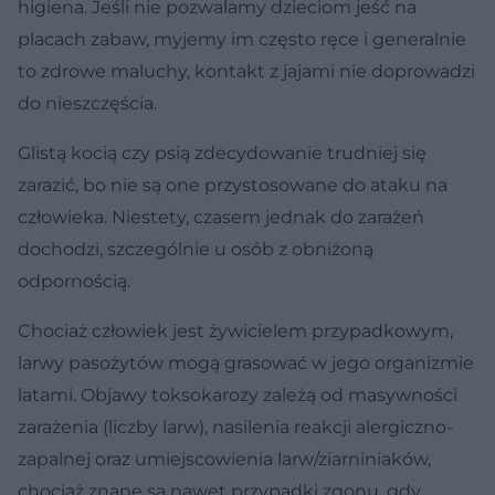
higiena. Jeśli nie pozwalamy dzieciom jeść na
placach zabaw, myjemy im często ręce i generalnie
to zdrowe maluchy, kontakt z jajami nie doprowadzi
do nieszczęścia.
Glistą kocią czy psią zdecydowanie trudniej się
zarazić, bo nie są one przystosowane do ataku na
człowieka. Niestety, czasem jednak do zarażeń
dochodzi, szczególnie u osób z obniżoną
odpornością.
Chociaż człowiek jest żywicielem przypadkowym,
larwy pasożytów mogą grasować w jego organizmie
latami. Objawy toksokarozy zależą od masywności
zarażenia (liczby larw), nasilenia reakcji alergiczno-
zapalnej oraz umiejscowienia larw/ziarniniaków,
chociaż znane są nawet przypadki zgonu, gdy