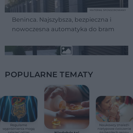
MATERIAŁ SPONSOROWANY
Beninca. Najszybsza, bezpieczna i
nowoczesna automatyka do bram
POPULARNE TEMATY
Regularne
Naukowcy znaleźli
wypróżnienia mogą
nietypowe ćwiczenie
zależeć od tej
na bezdech senny.
Niedobór tej