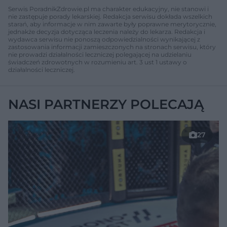
Serwis PoradnikZdrowie.pl ma charakter edukacyjny, nie stanowi i
nie zastępuje porady lekarskiej. Redakcja serwisu dokłada wszelkich
starań, aby informacje w nim zawarte były poprawne merytorycznie,
jednakże decyzja dotycząca leczenia należy do lekarza. Redakcja i
wydawca serwisu nie ponoszą odpowiedzialności wynikającej z
zastosowania informacji zamieszczonych na stronach serwisu, który
nie prowadzi działalności leczniczej polegającej na udzielaniu
świadczeń zdrowotnych w rozumieniu art. 3 ust 1 ustawy o
działalności leczniczej.
NASI PARTNERZY POLECAJĄ
27