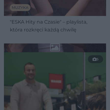
MUZYKA
"ESKA Hity na Czasie" – playlista,
która rozkręci każdą chwilę
5