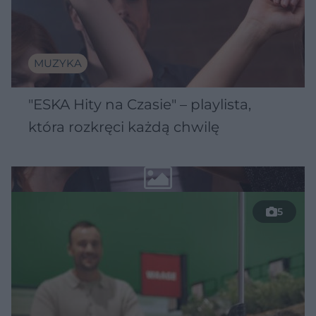
MUZYKA
"ESKA Hity na Czasie" – playlista,
która rozkręci każdą chwilę
5