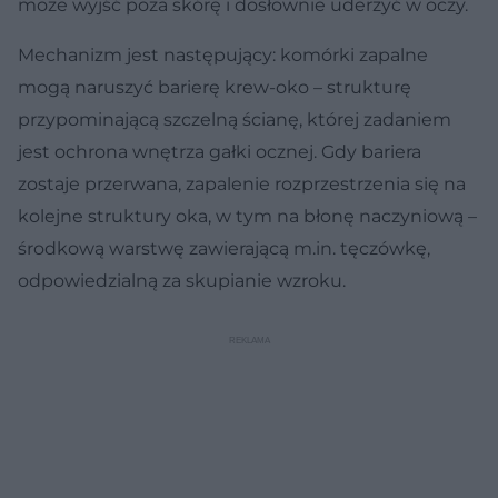
może wyjść poza skórę i dosłownie uderzyć w oczy.
Mechanizm jest następujący: komórki zapalne
mogą naruszyć barierę krew-oko – strukturę
przypominającą szczelną ścianę, której zadaniem
jest ochrona wnętrza gałki ocznej. Gdy bariera
zostaje przerwana, zapalenie rozprzestrzenia się na
kolejne struktury oka, w tym na błonę naczyniową –
środkową warstwę zawierającą m.in. tęczówkę,
odpowiedzialną za skupianie wzroku.