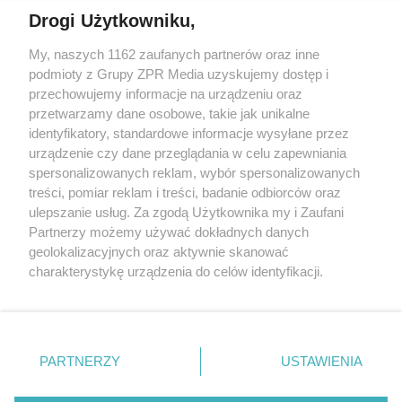
Drogi Użytkowniku,
Żaden utwór zamieszczony w serwisie nie może być powielany i
My, naszych 1162 zaufanych partnerów oraz inne
rozpowszechniany lub dalej rozpowszechniany w jakikolwiek sposób
podmioty z Grupy ZPR Media uzyskujemy dostęp i
(w tym także elektroniczny lub mechaniczny) na jakimkolwiek polu
eksploatacji w jakiejkolwiek formie, włącznie z umieszczaniem w
przechowujemy informacje na urządzeniu oraz
Internecie bez pisemnej zgody właściciela praw. Jakiekolwiek użycie
przetwarzamy dane osobowe, takie jak unikalne
lub wykorzystanie utworów w całości lub w części z naruszeniem
identyfikatory, standardowe informacje wysyłane przez
prawa, tzn. bez właściwej zgody, jest zabronione pod groźbą kary i
może być ścigane prawnie.
urządzenie czy dane przeglądania w celu zapewniania
spersonalizowanych reklam, wybór spersonalizowanych
treści, pomiar reklam i treści, badanie odbiorców oraz
ulepszanie usług. Za zgodą Użytkownika my i Zaufani
Partnerzy możemy używać dokładnych danych
geolokalizacyjnych oraz aktywnie skanować
charakterystykę urządzenia do celów identyfikacji.
O nas
Ponieważ cenimy Twoją prywatność, prosimy o zgodę na
korzystanie z tych technologii poprzez kliknięcie
Informacje prawne
„Akceptuję”. Zgoda jest dobrowolna i zawsze możesz ją
zmienić/wycofać klikając przycisk ustawień prywatności
Nasze serwisy
PARTNERZY
USTAWIENIA
znajdujący się w lewym dolnym rogu strony
. Niektóre
© 2026 Grupa ZPR Media
rodzaje przetwarzania danych nie wymagają zgody