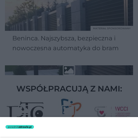
MATERIAŁ SPONSOROWANY
Beninca. Najszybsza, bezpieczna i
nowoczesna automatyka do bram
WSPÓŁPRACUJĄ Z NAMI: