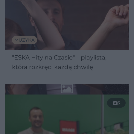
MUZYKA
"ESKA Hity na Czasie" – playlista,
która rozkręci każdą chwilę
5