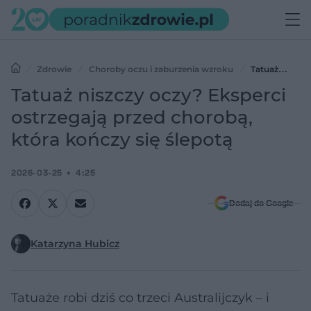
Zdrowie
Choroby oczu i zaburzenia wzroku
Tatuaż
niszczy oczy? Eksperci ostrzegają przed chorobą, która kończy się
Tatuaż niszczy oczy? Eksperci
ślepotą
ostrzegają przed chorobą,
która kończy się ślepotą
2026-03-25
4:25
Dodaj do Google
Katarzyna Hubicz
Tatuaże robi dziś co trzeci Australijczyk – i