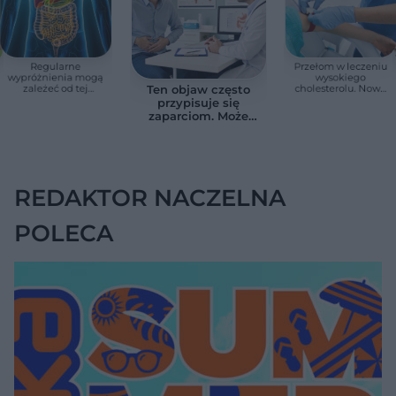
Regularne
Przełom w leczeniu
wypróżnienia mogą
wysokiego
zależeć od tej
cholesterolu. Nowa
Ten objaw często
witaminy. Odkrycie
terapia zmniejszyła
przypisuje się
zaskoczyło
LDL o ponad połowę
zaparciom. Może
naukowców
jednak wskazywać
na chorobę jelita
REDAKTOR NACZELNA
POLECA