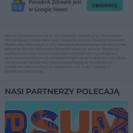
Serwis PoradnikZdrowie.pl ma charakter edukacyjny, nie stanowi i
nie zastępuje porady lekarskiej. Redakcja serwisu dokłada wszelkich
starań, aby informacje w nim zawarte były poprawne merytorycznie,
jednakże decyzja dotycząca leczenia należy do lekarza. Redakcja i
wydawca serwisu nie ponoszą odpowiedzialności wynikającej z
zastosowania informacji zamieszczonych na stronach serwisu, który
nie prowadzi działalności leczniczej polegającej na udzielaniu
świadczeń zdrowotnych w rozumieniu art. 3 ust 1 ustawy o
działalności leczniczej.
NASI PARTNERZY POLECAJĄ