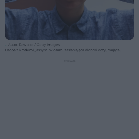
Autor: Rawpixel/ Getty Images
Osoba z krótkimi, jasnymi włosami zasłaniająca dłońmi oczy, mająca
wiele kolorowych tatuaży na dłoniach i palcach, co symbolizuje ryzyko
dla wzroku po wykonaniu tatuażu. Poradnik Zdrowie ostrzega przed
chorobą, która kończy się ślepotą.