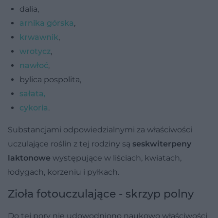
dalia,
arnika górska
,
krwawnik
,
wrotycz
,
nawłoć
,
bylica pospolita,
sałata,
cykoria
.
Substancjami odpowiedzialnymi za właściwości
uczulające roślin z tej rodziny są
seskwiterpeny
laktonowe
występujące w liściach, kwiatach,
łodygach, korzeniu i pyłkach.
Zioła fotouczulające - skrzyp polny
Do tej pory nie udowodniono naukowo właściwości