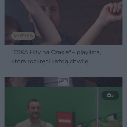
MUZYKA
"ESKA Hity na Czasie" – playlista,
która rozkręci każdą chwilę
5