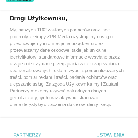
Drogi Użytkowniku,
Żaden utwór zamieszczony w serwisie nie może być powielany i
My, naszych 1162 zaufanych partnerów oraz inne
rozpowszechniany lub dalej rozpowszechniany w jakikolwiek sposób
podmioty z Grupy ZPR Media uzyskujemy dostęp i
(w tym także elektroniczny lub mechaniczny) na jakimkolwiek polu
eksploatacji w jakiejkolwiek formie, włącznie z umieszczaniem w
przechowujemy informacje na urządzeniu oraz
Internecie bez pisemnej zgody właściciela praw. Jakiekolwiek użycie
przetwarzamy dane osobowe, takie jak unikalne
lub wykorzystanie utworów w całości lub w części z naruszeniem
identyfikatory, standardowe informacje wysyłane przez
prawa, tzn. bez właściwej zgody, jest zabronione pod groźbą kary i
może być ścigane prawnie.
urządzenie czy dane przeglądania w celu zapewniania
spersonalizowanych reklam, wybór spersonalizowanych
treści, pomiar reklam i treści, badanie odbiorców oraz
ulepszanie usług. Za zgodą Użytkownika my i Zaufani
Partnerzy możemy używać dokładnych danych
geolokalizacyjnych oraz aktywnie skanować
charakterystykę urządzenia do celów identyfikacji.
O nas
Ponieważ cenimy Twoją prywatność, prosimy o zgodę na
korzystanie z tych technologii poprzez kliknięcie
Informacje prawne
„Akceptuję”. Zgoda jest dobrowolna i zawsze możesz ją
zmienić/wycofać klikając przycisk ustawień prywatności
Nasze serwisy
PARTNERZY
USTAWIENIA