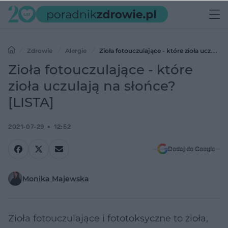
Zdrowie
Alergie
Zioła fotouczulające - które zioła uczulają
na słońce? [LISTA]
Zioła fotouczulające - które
zioła uczulają na słońce?
[LISTA]
2021-07-29
12:52
Dodaj do Google
Monika Majewska
Zioła fotouczulające i fototoksyczne to zioła,