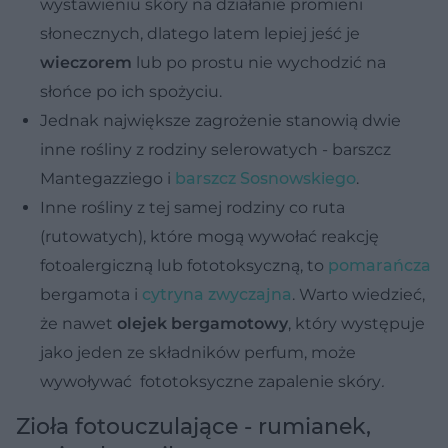
wystawieniu skóry na działanie promieni
słonecznych, dlatego latem lepiej jeść je
wieczorem
lub po prostu nie wychodzić na
słońce po ich spożyciu.
Jednak największe zagrożenie stanowią dwie
inne rośliny z rodziny selerowatych - barszcz
Mantegazziego i
barszcz Sosnowskiego
.
Inne rośliny z tej samej rodziny co ruta
(rutowatych), które mogą wywołać reakcję
fotoalergiczną lub fototoksyczną, to
pomarańcza
bergamota i
cytryna zwyczajna
. Warto wiedzieć,
że nawet
olejek bergamotowy
, który występuje
jako jeden ze składników perfum, może
wywoływać fototoksyczne zapalenie skóry
.
Zioła fotouczulające - rumianek,