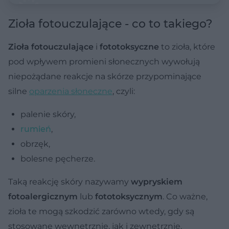
Zioła fotouczulające - co to takiego?
Zioła fotouczulające
i
fototoksyczne
to zioła, które
pod wpływem promieni słonecznych wywołują
niepożądane reakcje na skórze przypominające
silne
oparzenia słoneczne
, czyli:
palenie skóry,
rumień
,
obrzęk,
bolesne pęcherze.
Taką reakcję skóry nazywamy
wypryskiem
fotoalergicznym
lub
fototoksycznym
. Co ważne,
zioła te mogą szkodzić zarówno wtedy, gdy są
stosowane wewnętrznie, jak i zewnętrznie.