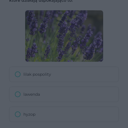
które działają uspokajająco to:
lilak pospolity
lawenda
hyzop