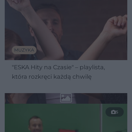
MUZYKA
"ESKA Hity na Czasie" – playlista,
która rozkręci każdą chwilę
5