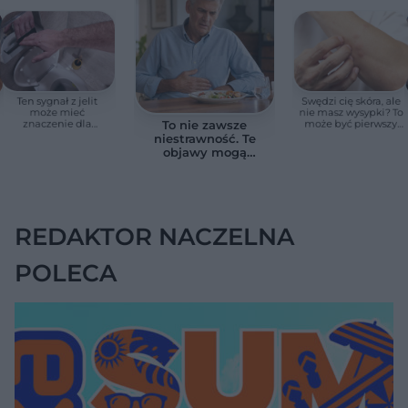
Ten sygnał z jelit
Swędzi cię skóra, ale
może mieć
nie masz wysypki? To
znaczenie dla
może być pierwszy
To nie zawsze
zdrowia. Naukowcy
cichy sygnał raka
niestrawność. Te
wskazali zdrowy
trzustki, zanim
objawy mogą
zakres
pojawią się inne
wskazywać na raka
objawy
trzustki
REDAKTOR NACZELNA
POLECA