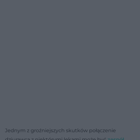
Jednym z groźniejszych skutków połączenie
dziurawca z niektórymi lekami może być
zespół