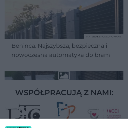
MATERIAŁ SPONSOROWANY
Beninca. Najszybsza, bezpieczna i
nowoczesna automatyka do bram
WSPÓŁPRACUJĄ Z NAMI: