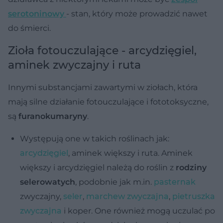
serotoninowy
- stan, który może prowadzić nawet
do śmierci.
Zioła fotouczulające - arcydzięgiel,
aminek zwyczajny i ruta
Innymi substancjami zawartymi w ziołach, która
mają silne działanie fotouczulające i fototoksyczne,
są
furanokumaryny
.
Występują one w takich roślinach jak:
arcydzięgiel
, aminek większy i ruta. Aminek
większy i arcydzięgiel należą do roślin z
rodziny
selerowatych
, podobnie jak m.in.
pasternak
zwyczajny,
seler
,
marchew zwyczajna
,
pietruszka
zwyczajna
i koper. One również mogą uczulać po