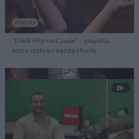
MUZYKA
"ESKA Hity na Czasie" – playlista,
która rozkręci każdą chwilę
5