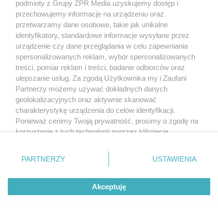
podmioty z Grupy ZPR Media uzyskujemy dostęp i
przechowujemy informacje na urządzeniu oraz
przetwarzamy dane osobowe, takie jak unikalne
MATERIAŁ SPONSOROWANY
identyfikatory, standardowe informacje wysyłane przez
urządzenie czy dane przeglądania w celu zapewniania
ESKA Summer Camp 2026 rusza w
spersonalizowanych reklam, wybór spersonalizowanych
trasę! Odwiedź strefę Wawel i
treści, pomiar reklam i treści, badanie odbiorców oraz
spróbuj kultowych Michałków z
ulepszanie usług. Za zgodą Użytkownika my i Zaufani
Partnerzy możemy używać dokładnych danych
Wawelu
geolokalizacyjnych oraz aktywnie skanować
charakterystykę urządzenia do celów identyfikacji.
Ponieważ cenimy Twoją prywatność, prosimy o zgodę na
korzystanie z tych technologii poprzez kliknięcie
„Akceptuję”. Zgoda jest dobrowolna i zawsze możesz ją
zmienić/wycofać klikając przycisk ustawień prywatności
PARTNERZY
USTAWIENIA
znajdujący się w lewym dolnym rogu strony
. Niektóre
rodzaje przetwarzania danych nie wymagają zgody
Akceptuję
użytkownika, ale masz prawo sprzeciwić się takiemu
przetwarzaniu. Preferencje będą miały zastosowanie tylko
na tej witrynie.