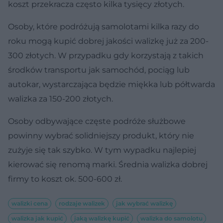
koszt przekracza często kilka tysięcy złotych.
Osoby, które podróżują samolotami kilka razy do
roku mogą kupić dobrej jakości walizkę już za 200-
300 złotych. W przypadku gdy korzystają z takich
środków transportu jak samochód, pociąg lub
autokar, wystarczająca będzie miękka lub półtwarda
walizka za 150-200 złotych.
Osoby odbywające częste podróże służbowe
powinny wybrać solidniejszy produkt, który nie
zużyje się tak szybko. W tym wypadku najlepiej
kierować się renomą marki. Średnia walizka dobrej
firmy to koszt ok. 500-600 zł.
walizki cena
rodzaje walizek
jak wybrać walizkę
walizka jak kupić
jaką walizkę kupić
walizka do samolotu