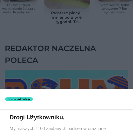
Tak zwiększysz
Skóra swędzi tylko
wchłanianie żelaza z
wieczorem? Ten
diety. Te połączenia
sygnał może
Prostsze plecy i
produktów
wskazywać na
mniej bólu w 6
pomagają przy
chorobę, która długo
tygodni. Te
anemii
nie daje objawów
ćwiczenia
pomagają
zmniejszyć wdowi
garb
REDAKTOR NACZELNA
POLECA
Drogi Użytkowniku,
My, naszych 1160 zaufanych partnerów oraz inne