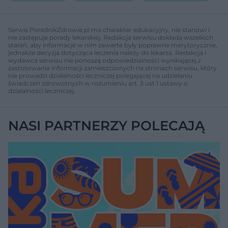
Serwis PoradnikZdrowie.pl ma charakter edukacyjny, nie stanowi i
nie zastępuje porady lekarskiej. Redakcja serwisu dokłada wszelkich
starań, aby informacje w nim zawarte były poprawne merytorycznie,
jednakże decyzja dotycząca leczenia należy do lekarza. Redakcja i
wydawca serwisu nie ponoszą odpowiedzialności wynikającej z
zastosowania informacji zamieszczonych na stronach serwisu, który
nie prowadzi działalności leczniczej polegającej na udzielaniu
świadczeń zdrowotnych w rozumieniu art. 3 ust 1 ustawy o
działalności leczniczej.
NASI PARTNERZY POLECAJĄ