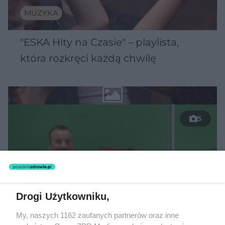
MUZYKA
"ESKA Hity na Czasie" – playlista,
która rozkręci każdą chwilę
5
Drogi Użytkowniku,
My, naszych 1162 zaufanych partnerów oraz inne