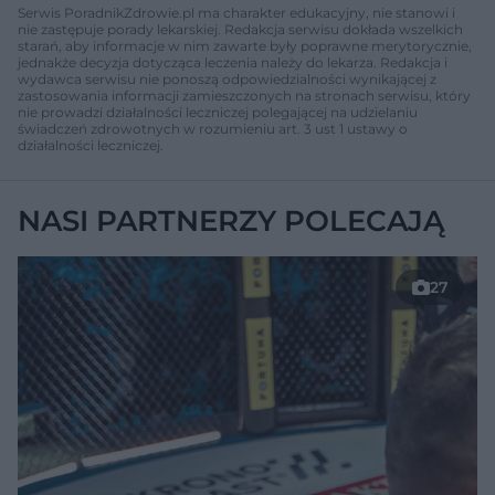
Serwis PoradnikZdrowie.pl ma charakter edukacyjny, nie stanowi i
nie zastępuje porady lekarskiej. Redakcja serwisu dokłada wszelkich
starań, aby informacje w nim zawarte były poprawne merytorycznie,
jednakże decyzja dotycząca leczenia należy do lekarza. Redakcja i
wydawca serwisu nie ponoszą odpowiedzialności wynikającej z
zastosowania informacji zamieszczonych na stronach serwisu, który
nie prowadzi działalności leczniczej polegającej na udzielaniu
świadczeń zdrowotnych w rozumieniu art. 3 ust 1 ustawy o
działalności leczniczej.
NASI PARTNERZY POLECAJĄ
27