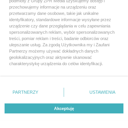
podmioty z Grupy ZPR Media uzyskujemy dostęp i
przechowujemy informacje na urządzeniu oraz
TEKST SPONSOROWANY
przetwarzamy dane osobowe, takie jak unikalne
Daleko do pięciu porcji dziennie.
identyfikatory, standardowe informacje wysyłane przez
urządzenie czy dane przeglądania w celu zapewniania
Badanie pokazuje, jak Polacy
spersonalizowanych reklam, wybór spersonalizowanych
naprawdę jedzą warzywa i owoce
treści, pomiar reklam i treści, badanie odbiorców oraz
ulepszanie usług. Za zgodą Użytkownika my i Zaufani
Partnerzy możemy używać dokładnych danych
geolokalizacyjnych oraz aktywnie skanować
charakterystykę urządzenia do celów identyfikacji.
Ponieważ cenimy Twoją prywatność, prosimy o zgodę na
korzystanie z tych technologii poprzez kliknięcie
„Akceptuję”. Zgoda jest dobrowolna i zawsze możesz ją
zmienić/wycofać klikając przycisk ustawień prywatności
PARTNERZY
USTAWIENIA
znajdujący się w lewym dolnym rogu strony
. Niektóre
rodzaje przetwarzania danych nie wymagają zgody
Akceptuję
użytkownika, ale masz prawo sprzeciwić się takiemu
przetwarzaniu. Preferencje będą miały zastosowanie tylko
na tej witrynie.