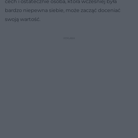
cech i ostatecznie osoba, która wcześniej była
bardzo niepewna siebie, może zacząć doceniać
swoją wartość.