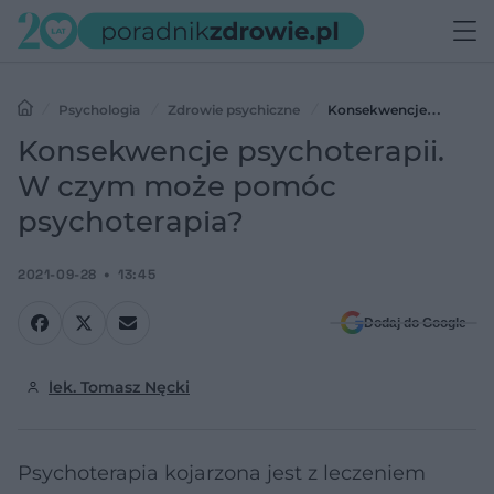
Psychologia
Zdrowie psychiczne
Konsekwencje
psychoterapii. W czym może pomóc psychoterapia?
Konsekwencje psychoterapii.
W czym może pomóc
psychoterapia?
2021-09-28
13:45
Dodaj do Google
lek. Tomasz Nęcki
Psychoterapia kojarzona jest z leczeniem