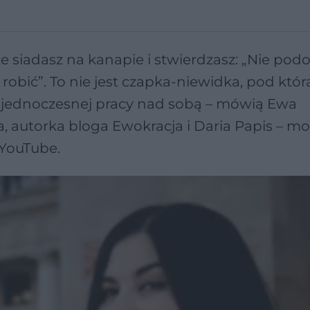
e siadasz na kanapie i stwierdzasz: „Nie pod
m robić”. To nie jest czapka-niewidka, pod któ
 jednoczesnej pracy nad sobą – mówią Ewa
ka, autorka bloga Ewokracja i Daria Papis – m
 YouTube.