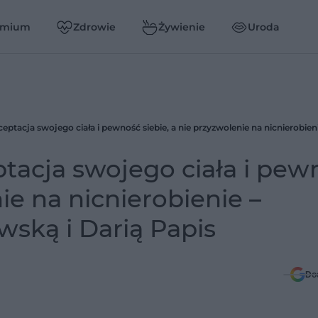
emium
Zdrowie
Żywienie
Uroda
ptacja swojego ciała i pew
nie na nicnierobienie –
ską i Darią Papis
Do