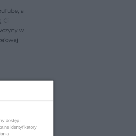
ouTube, a
ą Ci
ewczyny w
ze’owej
y dostęp i
lne identyfikatory,
iania