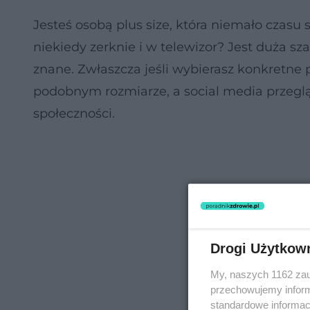
Jesteś osobą plus size, która niemało czasu
niekiedy zerknie i w telewizor? Jest duża sz
znane. Zwłaszcza jeśli wybierasz konkretne
podobnym rozmiarze, a social media przeglą
społeczności.
Drogi Użytkow
My, naszych 1162 zau
przechowujemy informa
standardowe informac