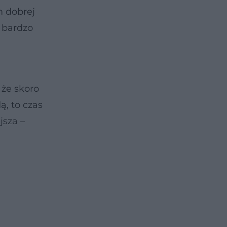
m dobrej
 bardzo
że skoro
, to czas
jsza –