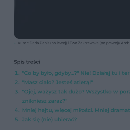
Autor: Daria Papis (po lewej) i Ewa Zakrzewska (po prawej)/ A
Spis treści
"Co by było, gdyby…?" Nie! Działaj tu i te
"Masz ciało? Jesteś atletą!"
"Ojej, ważysz tak dużo? Wszystko w por
znikniesz zaraz?"
Mniej hejtu, więcej miłości. Mniej drama
Jak się (nie) ubierać?