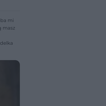
oba mi
rą masz
odelka