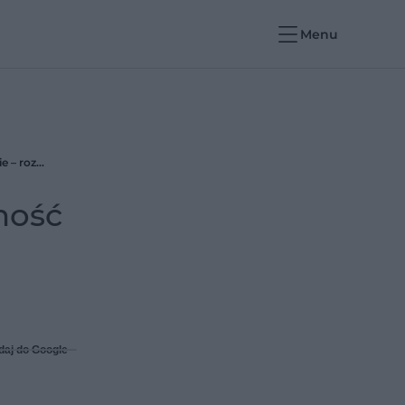
Menu
Body positive? To akceptacja swojego ciała i pewność siebie, a nie przyzwolenie na nicnierobienie – rozmowa z Ewą Zakrzewską i Darią Papis
ność
daj do Google