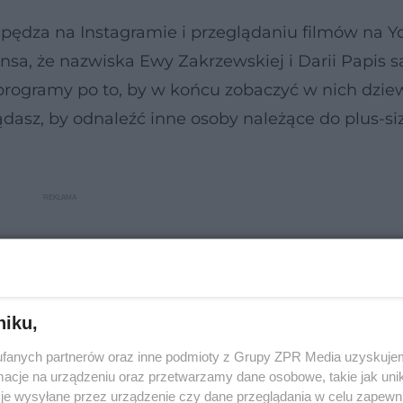
 spędza na Instagramie i przeglądaniu filmów na Y
ansa, że nazwiska Ewy Zakrzewskiej i Darii Papis s
 programy po to, by w końcu zobaczyć w nich dzi
dasz, by odnaleźć inne osoby należące do plus-si
niku,
fanych partnerów oraz inne podmioty z Grupy ZPR Media uzyskujem
cje na urządzeniu oraz przetwarzamy dane osobowe, takie jak unika
je wysyłane przez urządzenie czy dane przeglądania w celu zapewn