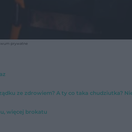
rchiwum prywatne
raz
ządku ze zdrowiem? A ty co taka chudziutka? Ni
tu, więcej brokatu