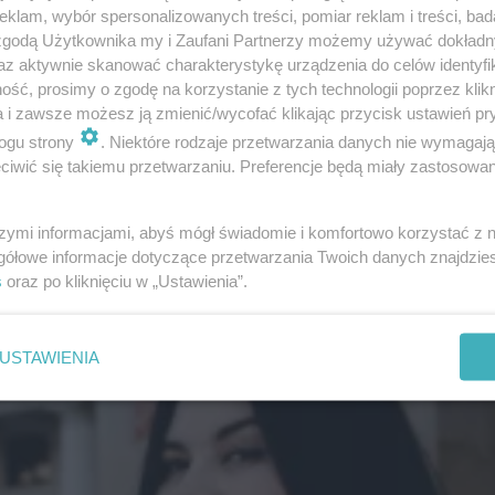
klam, wybór spersonalizowanych treści, pomiar reklam i treści, bad
 zgodą Użytkownika my i Zaufani Partnerzy możemy używać dokład
az aktywnie skanować charakterystykę urządzenia do celów identyfi
ść, prosimy o zgodę na korzystanie z tych technologii poprzez klikn
znaczy - rozmiar plus size? Nie możemy wsadzać w
a i zawsze możesz ją zmienić/wycofać klikając przycisk ustawień pr
 jednego worka. W modzie, bez względu na rozmiar
ogu strony
. Niektóre rodzaje przetwarzania danych nie wymagaj
te, które najlepiej będą się prezentować właśnie n
iwić się takiemu przetwarzaniu. Preferencje będą miały zastosowanie
zy gruszką, zawsze można coś ukryć i coś wyekspo
szymi informacjami, abyś mógł świadomie i komfortowo korzystać z
krzewska.
gółowe informacje dotyczące przetwarzania Twoich danych znajdzi
s
oraz po kliknięciu w „Ustawienia”.
USTAWIENIA