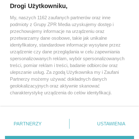
Drogi Użytkowniku,
Żaden utwór zamieszczony w serwisie nie może być powielany i
My, naszych 1162 zaufanych partnerów oraz inne
rozpowszechniany lub dalej rozpowszechniany w jakikolwiek sposób
podmioty z Grupy ZPR Media uzyskujemy dostęp i
(w tym także elektroniczny lub mechaniczny) na jakimkolwiek polu
eksploatacji w jakiejkolwiek formie, włącznie z umieszczaniem w
przechowujemy informacje na urządzeniu oraz
Internecie bez pisemnej zgody właściciela praw. Jakiekolwiek użycie
przetwarzamy dane osobowe, takie jak unikalne
lub wykorzystanie utworów w całości lub w części z naruszeniem
identyfikatory, standardowe informacje wysyłane przez
prawa, tzn. bez właściwej zgody, jest zabronione pod groźbą kary i
może być ścigane prawnie.
urządzenie czy dane przeglądania w celu zapewniania
spersonalizowanych reklam, wybór spersonalizowanych
treści, pomiar reklam i treści, badanie odbiorców oraz
ulepszanie usług. Za zgodą Użytkownika my i Zaufani
Partnerzy możemy używać dokładnych danych
geolokalizacyjnych oraz aktywnie skanować
charakterystykę urządzenia do celów identyfikacji.
O nas
Ponieważ cenimy Twoją prywatność, prosimy o zgodę na
korzystanie z tych technologii poprzez kliknięcie
Informacje prawne
„Akceptuję”. Zgoda jest dobrowolna i zawsze możesz ją
zmienić/wycofać klikając przycisk ustawień prywatności
Nasze serwisy
PARTNERZY
USTAWIENIA
znajdujący się w lewym dolnym rogu strony
. Niektóre
© 2026 Grupa ZPR Media
rodzaje przetwarzania danych nie wymagają zgody