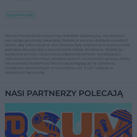
tygodnie ciąży
Serwis PoradnikZdrowie.pl ma charakter edukacyjny, nie stanowi i
nie zastępuje porady lekarskiej. Redakcja serwisu dokłada wszelkich
starań, aby informacje w nim zawarte były poprawne merytorycznie,
jednakże decyzja dotycząca leczenia należy do lekarza. Redakcja i
wydawca serwisu nie ponoszą odpowiedzialności wynikającej z
zastosowania informacji zamieszczonych na stronach serwisu, który
nie prowadzi działalności leczniczej polegającej na udzielaniu
świadczeń zdrowotnych w rozumieniu art. 3 ust 1 ustawy o
działalności leczniczej.
NASI PARTNERZY POLECAJĄ