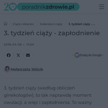
Ciąża i dziecko
Kalendarz ciąży
3. tydzień ciąży -
zapłodnienie
3. tydzień ciąży - zapłodnienie
2018-04-06
11:54
Dodaj do Google
Małgorzata Wójcik
3. tydzień ciąży (według obliczeń
ginekologów), to tak naprawdę moment
owulacji, a więc i zapłodnienia. To ważny