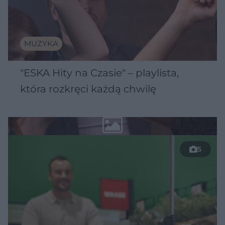
MUZYKA
"ESKA Hity na Czasie" – playlista,
która rozkręci każdą chwilę
5