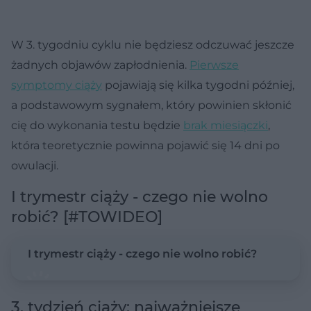
W 3. tygodniu cyklu nie będziesz odczuwać jeszcze
żadnych objawów zapłodnienia.
Pierwsze
symptomy ciąży
pojawiają się kilka tygodni później,
a podstawowym sygnałem, który powinien skłonić
cię do wykonania testu będzie
brak miesiączki
,
która teoretycznie powinna pojawić się 14 dni po
owulacji.
I trymestr ciąży - czego nie wolno
robić? [#TOWIDEO]
I trymestr ciąży - czego nie wolno robić?
3. tydzień ciąży: najważniejsze