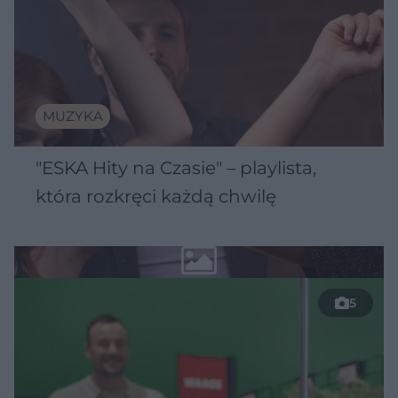
MUZYKA
"ESKA Hity na Czasie" – playlista,
która rozkręci każdą chwilę
5