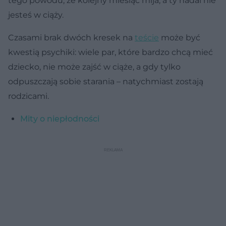
tego powodu, że kolejny miesiąc mija, a ty nadal nie
jesteś w ciąży.
Czasami brak dwóch kresek na
teście
może być
kwestią psychiki: wiele par, które bardzo chcą mieć
dziecko, nie może zajść w ciąże, a gdy tylko
odpuszczają sobie starania – natychmiast zostają
rodzicami.
Mity o niepłodności