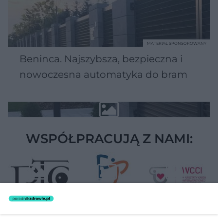
MATERIAŁ SPONSOROWANY
Beninca. Najszybsza, bezpieczna i
nowoczesna automatyka do bram
WSPÓŁPRACUJĄ Z NAMI: