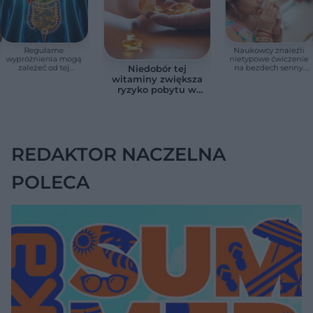
Regularne
Naukowcy znaleźli
wypróżnienia mogą
nietypowe ćwiczenie
zależeć od tej
na bezdech senny.
Niedobór tej
witaminy. Odkrycie
Efekty zaskoczyły
witaminy zwiększa
zaskoczyło
badaczy
ryzyko pobytu w
naukowców
szpitalu. Badanie
objęło 36 tys. osób
REDAKTOR NACZELNA
POLECA