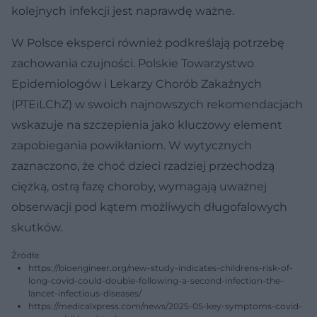
kolejnych infekcji jest naprawdę ważne.
W Polsce eksperci również podkreślają potrzebę
zachowania czujności. Polskie Towarzystwo
Epidemiologów i Lekarzy Chorób Zakaźnych
(PTEiLChZ) w swoich najnowszych rekomendacjach
wskazuje na szczepienia jako kluczowy element
zapobiegania powikłaniom. W wytycznych
zaznaczono, że choć dzieci rzadziej przechodzą
ciężką, ostrą fazę choroby, wymagają uważnej
obserwacji pod kątem możliwych długofalowych
skutków.
Źródła:
https://bioengineer.org/new-study-indicates-childrens-risk-of-
long-covid-could-double-following-a-second-infection-the-
lancet-infectious-diseases/
https://medicalxpress.com/news/2025-05-key-symptoms-covid-