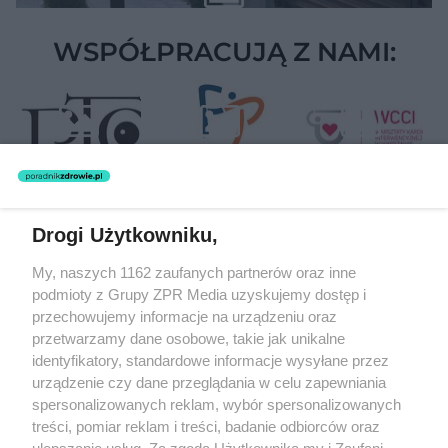
WSPÓŁPRACUJĄ Z NAMI:
Drogi Użytkowniku,
Żaden utwór zamieszczony w serwisie nie może być powielany i
My, naszych 1162 zaufanych partnerów oraz inne
rozpowszechniany lub dalej rozpowszechniany w jakikolwiek sposób
podmioty z Grupy ZPR Media uzyskujemy dostęp i
(w tym także elektroniczny lub mechaniczny) na jakimkolwiek polu
eksploatacji w jakiejkolwiek formie, włącznie z umieszczaniem w
przechowujemy informacje na urządzeniu oraz
Internecie bez pisemnej zgody właściciela praw. Jakiekolwiek użycie
przetwarzamy dane osobowe, takie jak unikalne
lub wykorzystanie utworów w całości lub w części z naruszeniem
identyfikatory, standardowe informacje wysyłane przez
prawa, tzn. bez właściwej zgody, jest zabronione pod groźbą kary i
może być ścigane prawnie.
urządzenie czy dane przeglądania w celu zapewniania
spersonalizowanych reklam, wybór spersonalizowanych
treści, pomiar reklam i treści, badanie odbiorców oraz