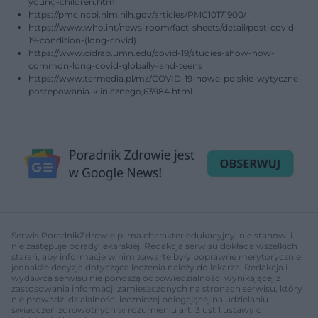
young-children.html
https://pmc.ncbi.nlm.nih.gov/articles/PMC10171900/
https://www.who.int/news-room/fact-sheets/detail/post-covid-
19-condition-(long-covid)
https://www.cidrap.umn.edu/covid-19/studies-show-how-
common-long-covid-globally-and-teens
https://www.termedia.pl/mz/COVID-19-nowe-polskie-wytyczne-
postepowania-klinicznego,63984.html
Serwis PoradnikZdrowie.pl ma charakter edukacyjny, nie stanowi i
nie zastępuje porady lekarskiej. Redakcja serwisu dokłada wszelkich
starań, aby informacje w nim zawarte były poprawne merytorycznie,
jednakże decyzja dotycząca leczenia należy do lekarza. Redakcja i
wydawca serwisu nie ponoszą odpowiedzialności wynikającej z
zastosowania informacji zamieszczonych na stronach serwisu, który
nie prowadzi działalności leczniczej polegającej na udzielaniu
świadczeń zdrowotnych w rozumieniu art. 3 ust 1 ustawy o