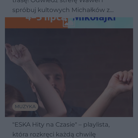
trasę! Odwiedź strefę Wawel i
spróbuj kultowych Michałków z
Wawelu
MUZYKA
"ESKA Hity na Czasie" – playlista,
która rozkręci każdą chwilę