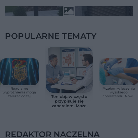
POPULARNE TEMATY
Regularne
Przełom w leczeniu
wypróżnienia mogą
wysokiego
zależeć od tej
cholesterolu. Nowa
Ten objaw często
witaminy. Odkrycie
terapia zmniejszyła
przypisuje się
zaskoczyło
LDL o ponad połowę
zaparciom. Może
naukowców
jednak wskazywać
na chorobę jelita
REDAKTOR NACZELNA