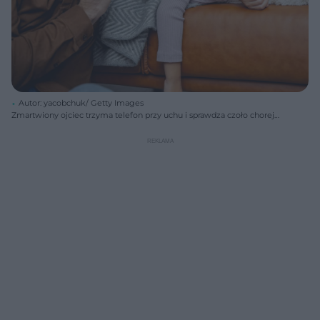
Autor: yacobchuk/ Getty Images
Zmartwiony ojciec trzyma telefon przy uchu i sprawdza czoło chorej
córki, która leży na kanapie pod kocem. Obraz symbolizuje troskę
rodziców o zdrowie dzieci oraz zagrożenie poważnymi powikłaniami
po ponownym zakażeniu COVID-19. Więcej na ten temat przeczytasz
na Poradnik Zdrowie.