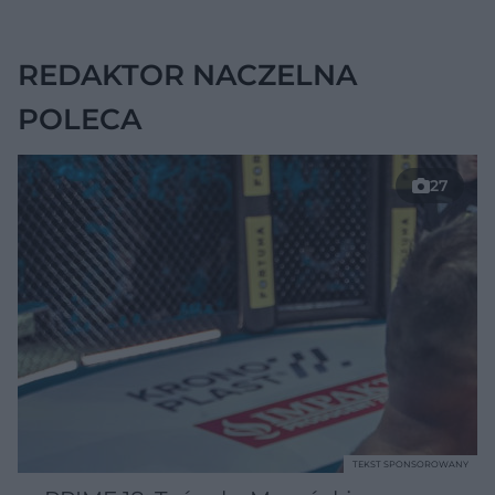
chorobę, która długo
nie daje objawów
REDAKTOR NACZELNA
POLECA
27
TEKST SPONSOROWANY