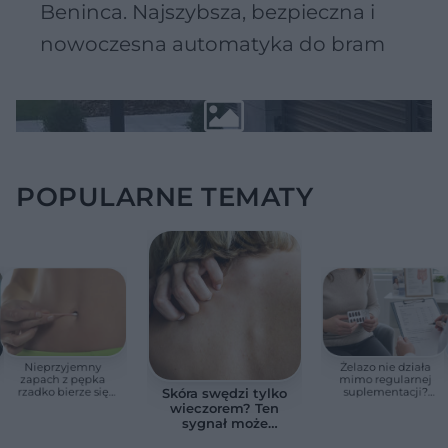
Beninca. Najszybsza, bezpieczna i
nowoczesna automatyka do bram
POPULARNE TEMATY
Nieprzyjemny
Żelazo nie działa
zapach z pępka
mimo regularnej
rzadko bierze się
suplementacji?
Skóra swędzi tylko
znikąd. Jeden objaw
Przyczyna może
wieczorem? Ten
zmienia wszystko
ukrywać się w
sygnał może
jelitach
wskazywać na