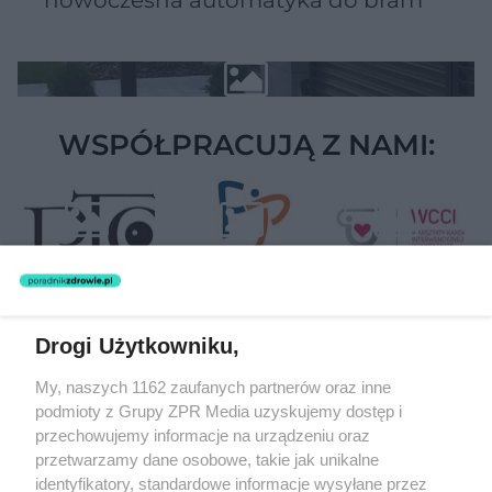
WSPÓŁPRACUJĄ Z NAMI:
Drogi Użytkowniku,
Żaden utwór zamieszczony w serwisie nie może być powielany i
My, naszych 1162 zaufanych partnerów oraz inne
rozpowszechniany lub dalej rozpowszechniany w jakikolwiek sposób
podmioty z Grupy ZPR Media uzyskujemy dostęp i
(w tym także elektroniczny lub mechaniczny) na jakimkolwiek polu
eksploatacji w jakiejkolwiek formie, włącznie z umieszczaniem w
przechowujemy informacje na urządzeniu oraz
Internecie bez pisemnej zgody właściciela praw. Jakiekolwiek użycie
przetwarzamy dane osobowe, takie jak unikalne
lub wykorzystanie utworów w całości lub w części z naruszeniem
identyfikatory, standardowe informacje wysyłane przez
prawa, tzn. bez właściwej zgody, jest zabronione pod groźbą kary i