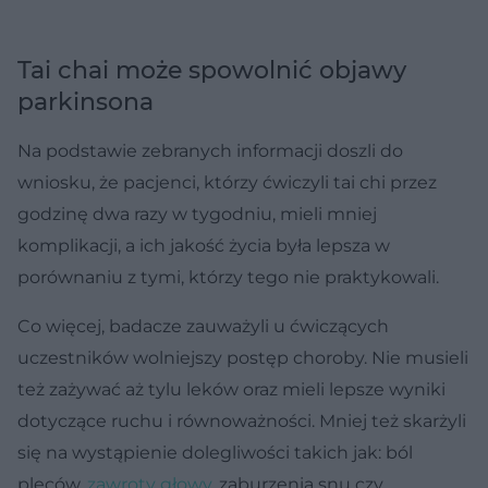
Tai chai może spowolnić objawy
parkinsona
Na podstawie zebranych informacji doszli do
wniosku, że pacjenci, którzy ćwiczyli tai chi przez
godzinę dwa razy w tygodniu, mieli mniej
komplikacji, a ich jakość życia była lepsza w
porównaniu z tymi, którzy tego nie praktykowali.
Co więcej, badacze zauważyli u ćwiczących
uczestników wolniejszy postęp choroby. Nie musieli
też zażywać aż tylu leków oraz mieli lepsze wyniki
dotyczące ruchu i równoważności. Mniej też skarżyli
się na wystąpienie dolegliwości takich jak: ból
pleców,
zawroty głowy
, zaburzenia snu czy