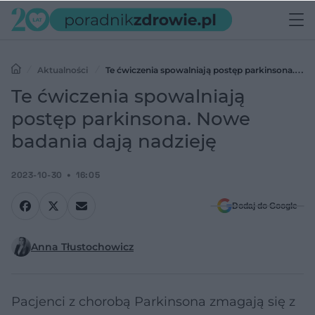
Aktualności
Te ćwiczenia spowalniają postęp parkinsona.
Nowe badania dają nadzieję
Te ćwiczenia spowalniają
postęp parkinsona. Nowe
badania dają nadzieję
2023-10-30
16:05
Dodaj do Google
Anna Tłustochowicz
Pacjenci z chorobą Parkinsona zmagają się z