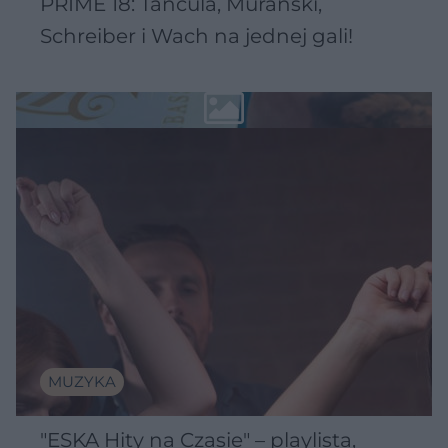
PRIME 18: Tańcula, Murański,
Schreiber i Wach na jednej gali!
MUZYKA
"ESKA Hity na Czasie" – playlista,