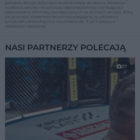
jednakże decyzja dotycząca leczenia należy do lekarza. Redakcja i
wydawca serwisu nie ponoszą odpowiedzialności wynikającej z
zastosowania informacji zamieszczonych na stronach serwisu, który
nie prowadzi działalności leczniczej polegającej na udzielaniu
świadczeń zdrowotnych w rozumieniu art. 3 ust 1 ustawy o
działalności leczniczej.
NASI PARTNERZY POLECAJĄ
27