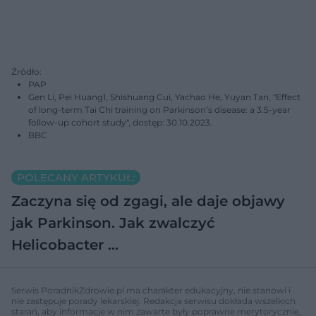
Źródło:
PAP
Gen Li, Pei Huang1, Shishuang Cui, Yachao He, Yuyan Tan, "Effect
of long-term Tai Chi training on Parkinson’s disease: a 3.5-year
follow-up cohort study", dostęp: 30.10.2023.
BBC
POLECANY ARTYKUŁ:
Zaczyna się od zgagi, ale daje objawy
jak Parkinson. Jak zwalczyć
Helicobacter …
Serwis PoradnikZdrowie.pl ma charakter edukacyjny, nie stanowi i
nie zastępuje porady lekarskiej. Redakcja serwisu dokłada wszelkich
starań, aby informacje w nim zawarte były poprawne merytorycznie,