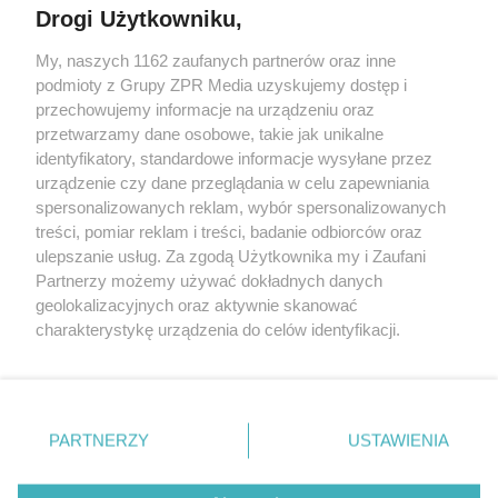
Drogi Użytkowniku,
Żaden utwór zamieszczony w serwisie nie może być powielany i
My, naszych 1162 zaufanych partnerów oraz inne
rozpowszechniany lub dalej rozpowszechniany w jakikolwiek sposób
podmioty z Grupy ZPR Media uzyskujemy dostęp i
(w tym także elektroniczny lub mechaniczny) na jakimkolwiek polu
eksploatacji w jakiejkolwiek formie, włącznie z umieszczaniem w
przechowujemy informacje na urządzeniu oraz
Internecie bez pisemnej zgody właściciela praw. Jakiekolwiek użycie
przetwarzamy dane osobowe, takie jak unikalne
lub wykorzystanie utworów w całości lub w części z naruszeniem
identyfikatory, standardowe informacje wysyłane przez
prawa, tzn. bez właściwej zgody, jest zabronione pod groźbą kary i
może być ścigane prawnie.
urządzenie czy dane przeglądania w celu zapewniania
spersonalizowanych reklam, wybór spersonalizowanych
treści, pomiar reklam i treści, badanie odbiorców oraz
ulepszanie usług. Za zgodą Użytkownika my i Zaufani
Partnerzy możemy używać dokładnych danych
geolokalizacyjnych oraz aktywnie skanować
charakterystykę urządzenia do celów identyfikacji.
O nas
Ponieważ cenimy Twoją prywatność, prosimy o zgodę na
korzystanie z tych technologii poprzez kliknięcie
Informacje prawne
„Akceptuję”. Zgoda jest dobrowolna i zawsze możesz ją
zmienić/wycofać klikając przycisk ustawień prywatności
Nasze serwisy
PARTNERZY
USTAWIENIA
znajdujący się w lewym dolnym rogu strony
. Niektóre
© 2026 Grupa ZPR Media
rodzaje przetwarzania danych nie wymagają zgody