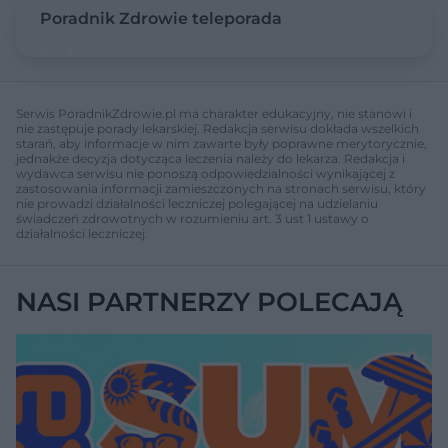
Poradnik Zdrowie teleporada
Serwis PoradnikZdrowie.pl ma charakter edukacyjny, nie stanowi i
nie zastępuje porady lekarskiej. Redakcja serwisu dokłada wszelkich
starań, aby informacje w nim zawarte były poprawne merytorycznie,
jednakże decyzja dotycząca leczenia należy do lekarza. Redakcja i
wydawca serwisu nie ponoszą odpowiedzialności wynikającej z
zastosowania informacji zamieszczonych na stronach serwisu, który
nie prowadzi działalności leczniczej polegającej na udzielaniu
świadczeń zdrowotnych w rozumieniu art. 3 ust 1 ustawy o
działalności leczniczej.
NASI PARTNERZY POLECAJĄ