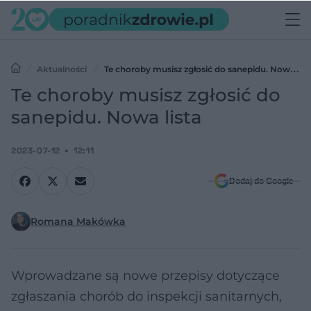
Aktualności
Te choroby musisz zgłosić do sanepidu. Nowa
lista
Te choroby musisz zgłosić do
sanepidu. Nowa lista
2023-07-12
12:11
Dodaj do Google
Romana Makówka
Wprowadzane są nowe przepisy dotyczące
zgłaszania chorób do inspekcji sanitarnych,