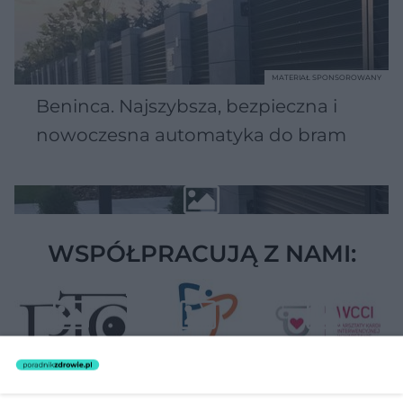
MATERIAŁ SPONSOROWANY
Beninca. Najszybsza, bezpieczna i
nowoczesna automatyka do bram
WSPÓŁPRACUJĄ Z NAMI: