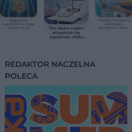
Regularne
Przełom w leczeniu
wypróżnienia mogą
wysokiego
zależeć od tej
cholesterolu. Nowa
Ten objaw często
witaminy. Odkrycie
terapia zmniejszyła
przypisuje się
zaskoczyło
LDL o ponad połowę
zaparciom. Może
naukowców
jednak wskazywać
na chorobę jelita
REDAKTOR NACZELNA
POLECA