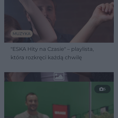
MUZYKA
"ESKA Hity na Czasie" – playlista,
która rozkręci każdą chwilę
5