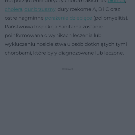
Rozporządzenie dotyczy chorób takich jak
błonica
,
cholera
,
dur brzuszny
, dury rzekome A, B i C oraz
ostre nagminne
porażenie dziecięce
(poliomyelitis).
Państwowa Inspekcja Sanitarna zostanie
poinformowana o wynikach leczenia lub
wykluczeniu nosicielstwa u osób dotkniętych tymi
chorobami, które były diagnozowane lub leczone.