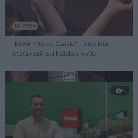
MUZYKA
"ESKA Hity na Czasie" – playlista,
która rozkręci każdą chwilę
5