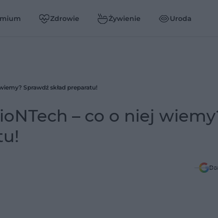
emium
Zdrowie
Żywienie
Uroda
j wiemy? Sprawdź skład preparatu!
BioNTech – co o niej wiemy
tu!
Do