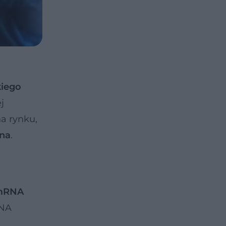
kiego
j
a rynku,
rna
.
 mRNA
RNA