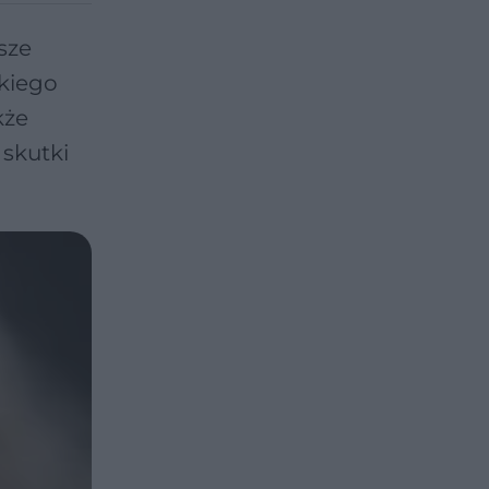
sze
kiego
kże
 skutki