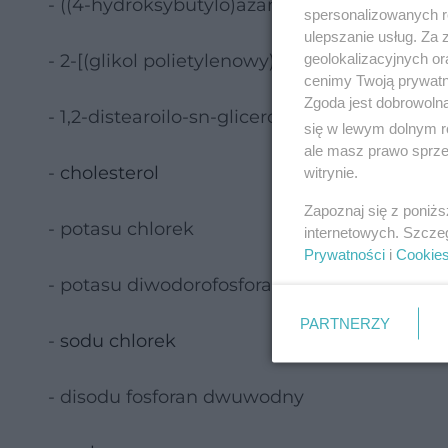
- ((4-hydroksybutylo)azanediyl)bis(heksano-6
spersonalizowanych re
ulepszanie usług. Za
geolokalizacyjnych or
- 2-[(glikol polietylenowy)-2000]-N,N-ditet
cenimy Twoją prywatno
Zgoda jest dobrowoln
- 1,2-distearoilo-sn-glicero-3-fosfocholina (D
się w lewym dolnym r
ale masz prawo sprzec
-
cholesterol
witrynie.
Zapoznaj się z poniż
- potasu chlorek
internetowych. Szcze
Prywatności
i
Cookie
- potasu diwodorofosforan
PARTNERZY
-
sodu chlorek
- disodu fosforan dwuwodny