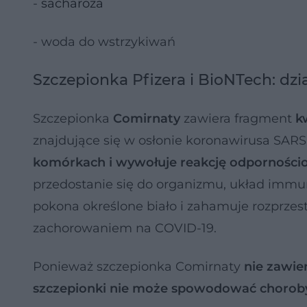
-
sacharoza
- woda do wstrzykiwań
Szczepionka Pfizera i BioNTech: dzi
Szczepionka
Comirnaty
zawiera fragment
k
znajdujące się w osłonie koronawirusa SAR
komórkach i wywołuje reakcję odpornośc
przedostanie się do organizmu, układ immu
pokona określone biało i zahamuje rozprzest
zachorowaniem na COVID-19.
Ponieważ szczepionka Comirnaty
nie zawie
szczepionki nie może spowodować chorob