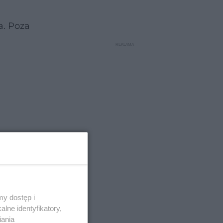
a. Poza
y dostęp i
lne identyfikatory,
iania