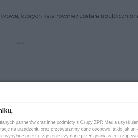
tkowe, których lista również została upublicznion
niku,
fanych partnerów oraz inne podmioty z Grupy ZPR Media uzyskujem
cje na urządzeniu oraz przetwarzamy dane osobowe, takie jak unika
je wysyłane przez urządzenie czy dane przeglądania w celu zapewn