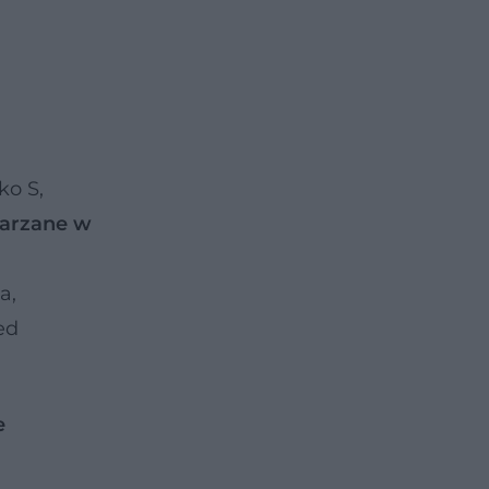
ko S,
warzane w
a,
ed
e