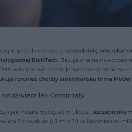
szą dopuściła do użycia
szczepionkę amerykańs
hnologicznej BioNTech
. Bazuje ona na nowoczesne
A wirusów. Nie jest to jedyna tak szczepionka n
ukuje również choćby amerykańska firma Mode
i co zawiera lek Comirnaty
czyli jak można wyczytać w ulotce: „
szczepionka
a zawiera 5 dawek po 0,3 ml z 30 mikrogramami m