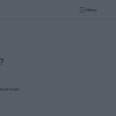
Menu
?
daj do Google