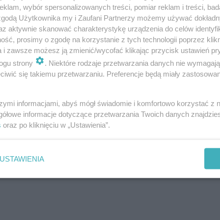
,1-diyl)bis(2-dekanian heksylu) (ALC-0315)
klam, wybór spersonalizowanych treści, pomiar reklam i treści, bad
 zgodą Użytkownika my i Zaufani Partnerzy możemy używać dokład
az aktywnie skanować charakterystykę urządzenia do celów identyfi
radecyloacetamid (ALC-0159)
ść, prosimy o zgodę na korzystanie z tych technologii poprzez klikn
a i zawsze możesz ją zmienić/wycofać klikając przycisk ustawień pr
SPC)
ogu strony
. Niektóre rodzaje przetwarzania danych nie wymagaj
iwić się takiemu przetwarzaniu. Preferencje będą miały zastosowanie
szymi informacjami, abyś mógł świadomie i komfortowo korzystać z
gółowe informacje dotyczące przetwarzania Twoich danych znajdzi
s
oraz po kliknięciu w „Ustawienia”.
USTAWIENIA