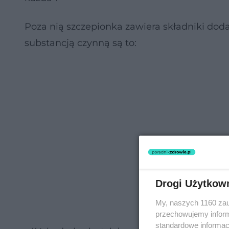
Poza nią szczepionka zawiera składniki doda
substancją czynną są to:
Drogi Użytkow
My, naszych 1160 zau
przechowujemy informa
standardowe informac