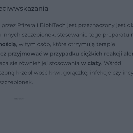
zeciwwskazania
zez Pfizera i BioNTech jest przeznaczony jest dl
u innych szczepionek, stosowanie tego preparatu
nością
, w tym osób, które otrzymują terapię
 też przyjmować w przypadku ciężkich reakcji ale
leca się również jej stosowania
w ciąży
. Wśród
oną krzepliwość krwi, gorączkę, infekcje czy inc
szczepionek.