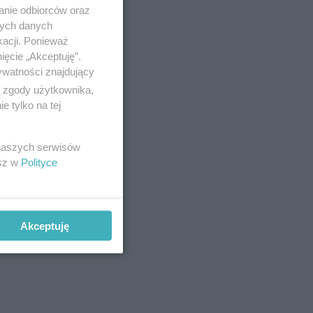
anie odbiorców oraz
nych danych
kacji. Ponieważ
ięcie „Akceptuję”.
ywatności znajdujący
ą zgody użytkownika,
 tylko na tej
 naszych serwisów
esz w
Polityce
Akceptuję