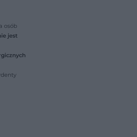
a osób
nie jest
rgicznych
ydenty