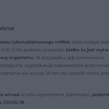
ałanie
wasu rybonukleinowego mRNA
, który koduje biał
S-CoV-2. Po podaniu preparatu
białko to jest wyt
iową organizmu
. W przypadku, gdy koronawirus
nologiczny wyprodukuje odpowiednie przeciwciał
rzenianie się wirusa. W ten oto sposób chroni prz
ra wirusa
w celu wytworzenia odporności,
podani
y COVID-19
.