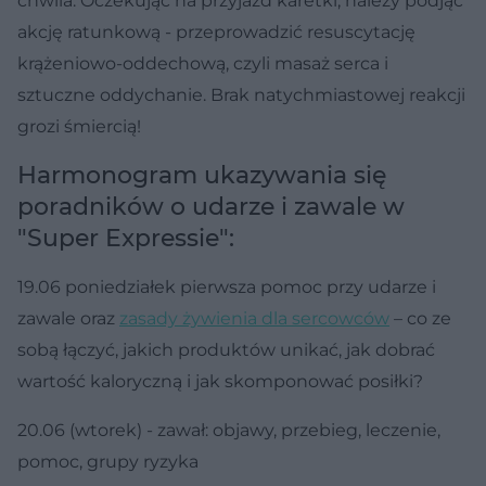
chwila. Oczekując na przyjazd karetki, należy podjąć
akcję ratunkową - przeprowadzić resuscytację
krążeniowo-oddechową, czyli masaż serca i
sztuczne oddychanie. Brak natychmiastowej reakcji
grozi śmiercią!
Harmonogram ukazywania się
poradników o udarze i zawale w
"Super Expressie":
19.06 poniedziałek pierwsza pomoc przy udarze i
zawale oraz
zasady żywienia dla sercowców
– co ze
sobą łączyć, jakich produktów unikać, jak dobrać
wartość kaloryczną i jak skomponować posiłki?
20.06 (wtorek) - zawał: objawy, przebieg, leczenie,
pomoc, grupy ryzyka