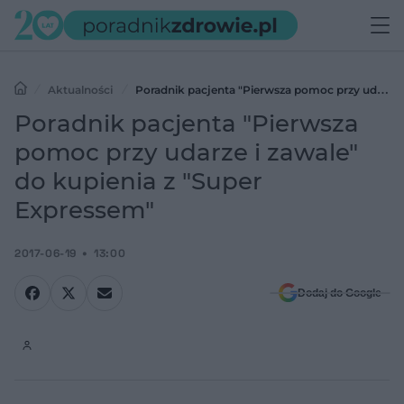
Aktualności
Poradnik pacjenta "Pierwsza pomoc przy udarze
i zawale" do kupienia z "Super Expressem"
Poradnik pacjenta "Pierwsza
pomoc przy udarze i zawale"
do kupienia z "Super
Expressem"
2017-06-19
13:00
Dodaj do Google