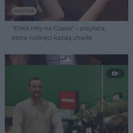
MUZYKA
"ESKA Hity na Czasie" – playlista,
która rozkręci każdą chwilę
5