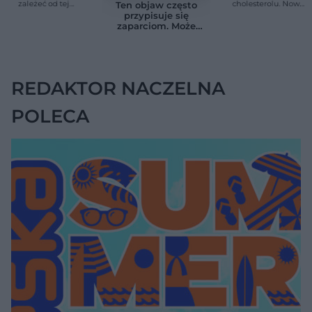
zależeć od tej
cholesterolu. Nowa
Ten objaw często
witaminy. Odkrycie
terapia zmniejszyła
przypisuje się
zaskoczyło
LDL o ponad połowę
zaparciom. Może
naukowców
jednak wskazywać
na chorobę jelita
REDAKTOR NACZELNA
POLECA