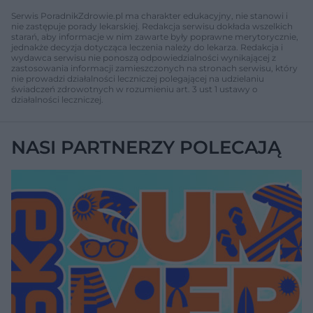
Serwis PoradnikZdrowie.pl ma charakter edukacyjny, nie stanowi i
nie zastępuje porady lekarskiej. Redakcja serwisu dokłada wszelkich
starań, aby informacje w nim zawarte były poprawne merytorycznie,
jednakże decyzja dotycząca leczenia należy do lekarza. Redakcja i
wydawca serwisu nie ponoszą odpowiedzialności wynikającej z
zastosowania informacji zamieszczonych na stronach serwisu, który
nie prowadzi działalności leczniczej polegającej na udzielaniu
świadczeń zdrowotnych w rozumieniu art. 3 ust 1 ustawy o
działalności leczniczej.
NASI PARTNERZY POLECAJĄ