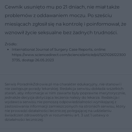
Cewnik usunięto mu po 21 dniach, nie miał także
problemów z oddawaniem moczu. Po sześciu
miesiącach zgłosił się na kontrolę i poinformował, że
wznowił życie seksualne bez żadnych trudności.
Źródło:
International Journal of Surgery Case Reports, online:
https://www.sciencedirect.com/science/article/pii/S221026122300
3735, dostęp 26.05.2023
Serwis PoradnikZdrowie.pl ma charakter edukacyjny, nie stanowi i
nie zastępuje porady lekarskiej. Redakcja serwisu dokłada wszelkich
starań, aby informacje w nim zawarte były poprawne merytorycznie,
jednakże decyzja dotycząca leczenia należy do lekarza. Redakcja i
wydawca serwisu nie ponoszą odpowiedzialności wynikającej z
zastosowania informacji zamieszczonych na stronach serwisu, który
nie prowadzi działalności leczniczej polegającej na udzielaniu
świadczeń zdrowotnych w rozumieniu art. 3 ust 1 ustawy o
działalności leczniczej.