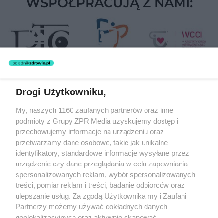
WSPÓŁPRACUJĄ Z NAMI:
Drogi Użytkowniku,
Żaden utwór zamieszczony w serwisie nie może być powielany i
My, naszych 1160 zaufanych partnerów oraz inne
rozpowszechniany lub dalej rozpowszechniany w jakikolwiek sposób
podmioty z Grupy ZPR Media uzyskujemy dostęp i
(w tym także elektroniczny lub mechaniczny) na jakimkolwiek polu
eksploatacji w jakiejkolwiek formie, włącznie z umieszczaniem w
przechowujemy informacje na urządzeniu oraz
Internecie bez pisemnej zgody właściciela praw. Jakiekolwiek użycie
przetwarzamy dane osobowe, takie jak unikalne
lub wykorzystanie utworów w całości lub w części z naruszeniem
identyfikatory, standardowe informacje wysyłane przez
prawa, tzn. bez właściwej zgody, jest zabronione pod groźbą kary i
może być ścigane prawnie.
urządzenie czy dane przeglądania w celu zapewniania
spersonalizowanych reklam, wybór spersonalizowanych
treści, pomiar reklam i treści, badanie odbiorców oraz
ulepszanie usług. Za zgodą Użytkownika my i Zaufani
Partnerzy możemy używać dokładnych danych
geolokalizacyjnych oraz aktywnie skanować