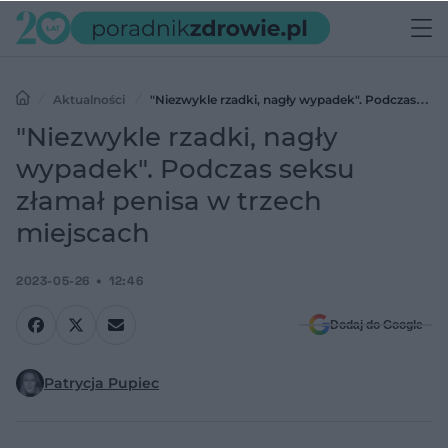
Aktualności
"Niezwykle rzadki, nagły wypadek". Podczas
seksu złamał penisa w trzech miejscach
"Niezwykle rzadki, nagły
wypadek". Podczas seksu
złamał penisa w trzech
miejscach
2023-05-26
12:46
Dodaj do Google
Patrycja Pupiec