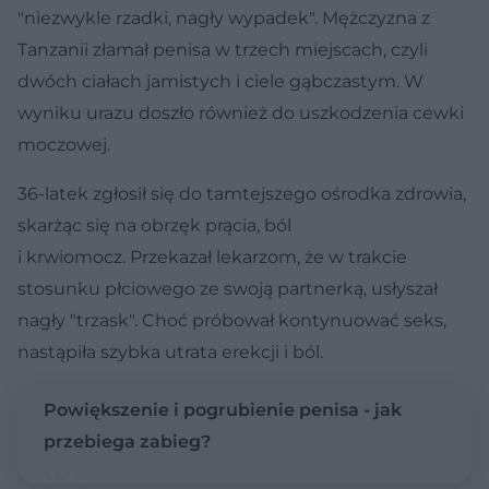
"niezwykle rzadki, nagły wypadek". Mężczyzna z
Tanzanii złamał penisa w trzech miejscach, czyli
dwóch ciałach jamistych i ciele gąbczastym. W
wyniku urazu doszło również do uszkodzenia cewki
moczowej.
36-latek zgłosił się do tamtejszego ośrodka zdrowia,
skarżąc się na obrzęk prącia, ból
i krwiomocz. Przekazał lekarzom, że w trakcie
stosunku płciowego ze swoją partnerką, usłyszał
nagły "trzask". Choć próbował kontynuować seks,
nastąpiła szybka utrata erekcji i ból.
Powiększenie i pogrubienie penisa - jak
przebiega zabieg?