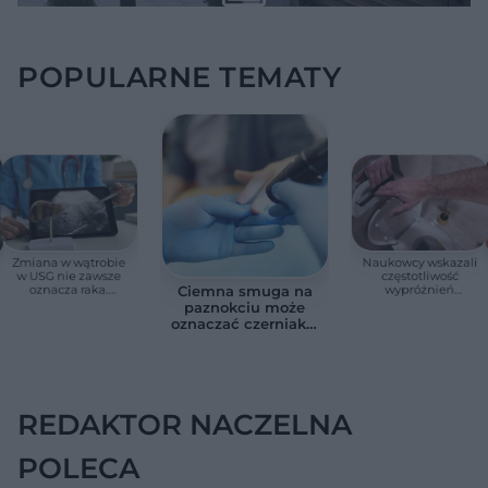
POPULARNE TEMATY
Zmiana w wątrobie
Naukowcy wskazali
w USG nie zawsze
częstotliwość
oznacza raka.
wypróżnień
Ciemna smuga na
Chirurg wyjaśnia,
związaną ze
paznokciu może
kiedy potrzebna jest
zdrowiem.
oznaczać czerniaka.
pilna diagnostyka
Większość osób nie
Bob Marley
zna tej normy
zlekceważył ten
objaw
REDAKTOR NACZELNA
POLECA