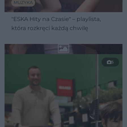
MUZYKA
"ESKA Hity na Czasie" – playlista,
która rozkręci każdą chwilę
5