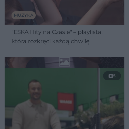
MUZYKA
"ESKA Hity na Czasie" – playlista,
która rozkręci każdą chwilę
5