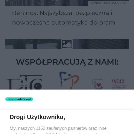
MATERIAŁ SPONSOROWANY
Beninca. Najszybsza, bezpieczna i
nowoczesna automatyka do bram
WSPÓŁPRACUJĄ Z NAMI:
Drogi Użytkowniku,
Żaden utwór zamieszczony w serwisie nie może być powielany i
My, naszych 1162 zaufanych partnerów oraz inne
rozpowszechniany lub dalej rozpowszechniany w jakikolwiek sposób