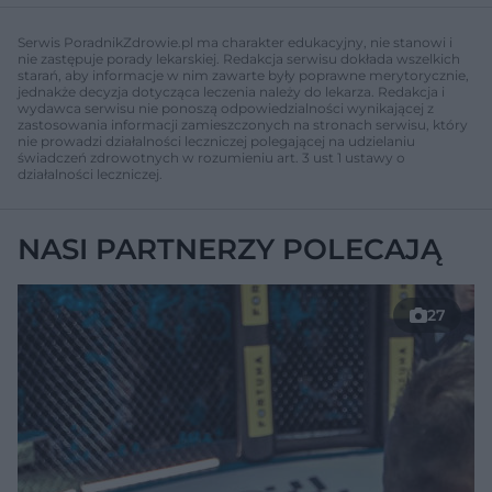
Serwis PoradnikZdrowie.pl ma charakter edukacyjny, nie stanowi i
nie zastępuje porady lekarskiej. Redakcja serwisu dokłada wszelkich
starań, aby informacje w nim zawarte były poprawne merytorycznie,
jednakże decyzja dotycząca leczenia należy do lekarza. Redakcja i
wydawca serwisu nie ponoszą odpowiedzialności wynikającej z
zastosowania informacji zamieszczonych na stronach serwisu, który
nie prowadzi działalności leczniczej polegającej na udzielaniu
świadczeń zdrowotnych w rozumieniu art. 3 ust 1 ustawy o
działalności leczniczej.
NASI PARTNERZY POLECAJĄ
27