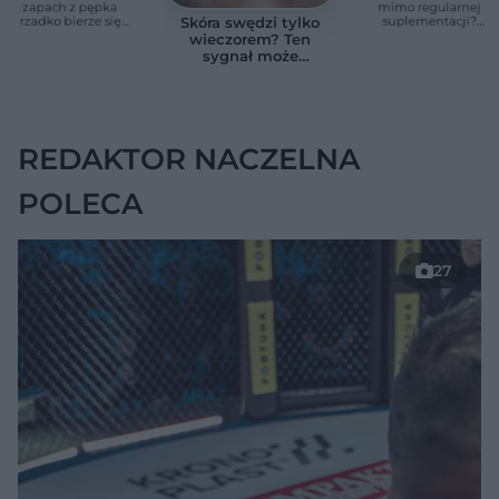
zapach z pępka
mimo regularnej
rzadko bierze się
suplementacji?
Skóra swędzi tylko
znikąd. Jeden objaw
Przyczyna może
wieczorem? Ten
zmienia wszystko
ukrywać się w
sygnał może
jelitach
wskazywać na
chorobę, która długo
nie daje objawów
REDAKTOR NACZELNA
POLECA
27