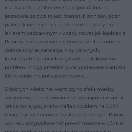
medyka. O ile z lakierem sobie poradzimy, to
paznokcie żelowe to jest dramat. Niech ten jeden
paluszek nie ma żelu i będzie pomalowany np.
lakierem bezbarwnym – wtedy nawet jak będziecie
Panie w domu, czy nie daj boże w szpitalu można
dobrze sczytać saturację. Przy barwnych,
kolorowych pazurkach większość pulsaków ma
problem i mogą przekłamywać podawane wartości
lub w ogóle nie pokazywać wyniku.
Z dobrych wieści nie wiem czy to efekt miedzy
świąteczny, ale odczuwam słabszy napór na szpital.
Jakoś mniej pacjentów trafia z covidem na SOR i
mniej jest telefonów o przekazania chorych. Ramię
wykresu przypadków też powoli zmierza w dół. Nie
mniej spodziewam się wzrostu zachorowań w