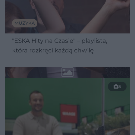
MUZYKA
"ESKA Hity na Czasie" – playlista,
która rozkręci każdą chwilę
5