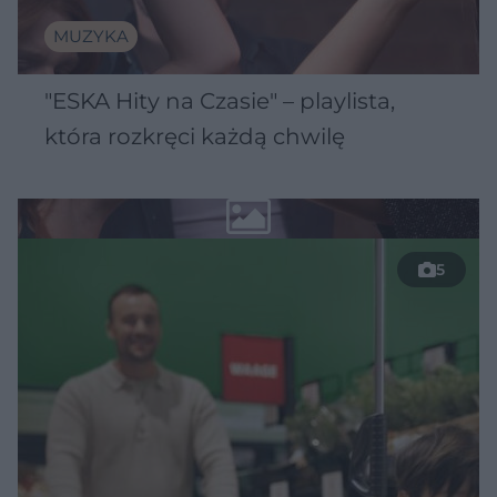
MUZYKA
"ESKA Hity na Czasie" – playlista,
która rozkręci każdą chwilę
5