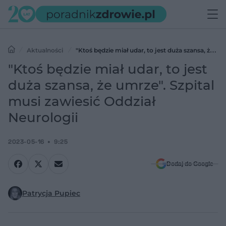
Aktualności
"Ktoś będzie miał udar, to jest duża szansa, że
umrze". Szpital musi zawiesić Oddział Neurologii
"Ktoś będzie miał udar, to jest
duża szansa, że umrze". Szpital
musi zawiesić Oddział
Neurologii
2023-05-16
9:25
Dodaj do Google
Patrycja Pupiec