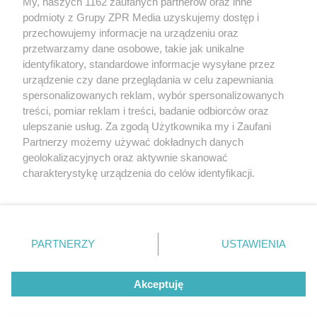
My, naszych 1162 zaufanych partnerów oraz inne
rozpowszechniany lub dalej rozpowszechniany w jakikolwiek sposób
podmioty z Grupy ZPR Media uzyskujemy dostęp i
(w tym także elektroniczny lub mechaniczny) na jakimkolwiek polu
eksploatacji w jakiejkolwiek formie, włącznie z umieszczaniem w
przechowujemy informacje na urządzeniu oraz
Internecie bez pisemnej zgody właściciela praw. Jakiekolwiek użycie
przetwarzamy dane osobowe, takie jak unikalne
lub wykorzystanie utworów w całości lub w części z naruszeniem
identyfikatory, standardowe informacje wysyłane przez
prawa, tzn. bez właściwej zgody, jest zabronione pod groźbą kary i
może być ścigane prawnie.
urządzenie czy dane przeglądania w celu zapewniania
spersonalizowanych reklam, wybór spersonalizowanych
treści, pomiar reklam i treści, badanie odbiorców oraz
ulepszanie usług. Za zgodą Użytkownika my i Zaufani
Partnerzy możemy używać dokładnych danych
geolokalizacyjnych oraz aktywnie skanować
charakterystykę urządzenia do celów identyfikacji.
O nas
Ponieważ cenimy Twoją prywatność, prosimy o zgodę na
korzystanie z tych technologii poprzez kliknięcie
Informacje prawne
„Akceptuję”. Zgoda jest dobrowolna i zawsze możesz ją
zmienić/wycofać klikając przycisk ustawień prywatności
Nasze serwisy
PARTNERZY
USTAWIENIA
znajdujący się w lewym dolnym rogu strony
. Niektóre
© 2026 Grupa ZPR Media
rodzaje przetwarzania danych nie wymagają zgody
Akceptuję
użytkownika, ale masz prawo sprzeciwić się takiemu
przetwarzaniu. Preferencje będą miały zastosowanie tylko
na tej witrynie.