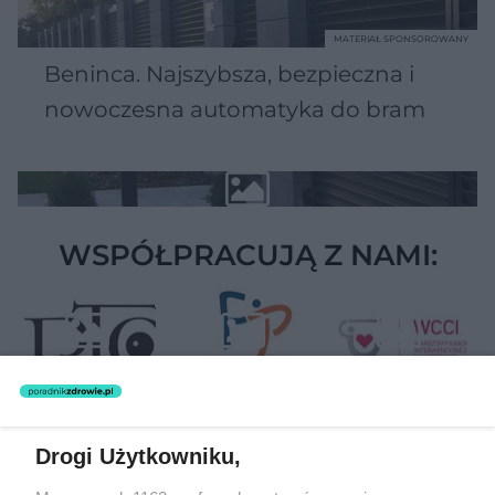
MATERIAŁ SPONSOROWANY
Beninca. Najszybsza, bezpieczna i
nowoczesna automatyka do bram
WSPÓŁPRACUJĄ Z NAMI:
Drogi Użytkowniku,
Żaden utwór zamieszczony w serwisie nie może być powielany i