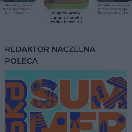
Ile maksymalnie
Ból pleców nie mija
może żyć człowiek?
mimo odpoczynku.
Naukowcy podali
Te objawy mogą być
Nieprzyjemny
zaskakującą liczbę
sygnałem raka
zapach z pępka
rzadko bierze się
znikąd. Jeden objaw
zmienia wszystko
REDAKTOR NACZELNA
POLECA