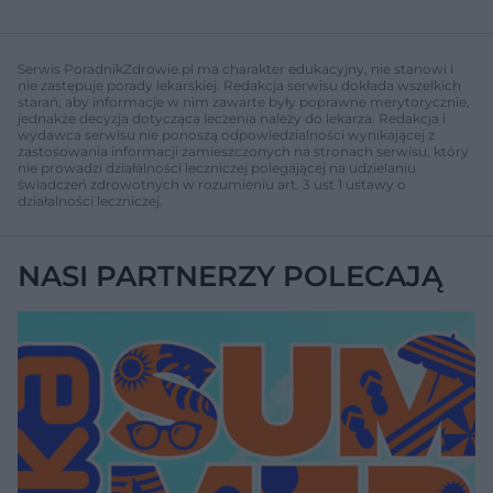
Serwis PoradnikZdrowie.pl ma charakter edukacyjny, nie stanowi i
nie zastępuje porady lekarskiej. Redakcja serwisu dokłada wszelkich
starań, aby informacje w nim zawarte były poprawne merytorycznie,
jednakże decyzja dotycząca leczenia należy do lekarza. Redakcja i
wydawca serwisu nie ponoszą odpowiedzialności wynikającej z
zastosowania informacji zamieszczonych na stronach serwisu, który
nie prowadzi działalności leczniczej polegającej na udzielaniu
świadczeń zdrowotnych w rozumieniu art. 3 ust 1 ustawy o
działalności leczniczej.
NASI PARTNERZY POLECAJĄ