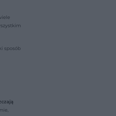
wiele
wszystkim
ki sposób
zczają
mie,