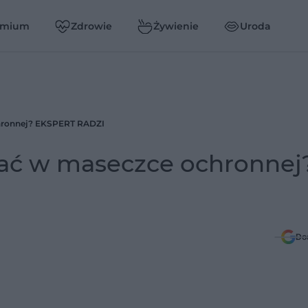
emium
Zdrowie
Żywienie
Uroda
hronnej? EKSPERT RADZI
ać w maseczce ochronnej
Do