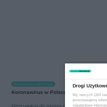
POLECANY ARTYKUŁ:
Drogi Użytkow
Koronawirus w Polsce: jak NIE ZARAZI
My, naszych 1162 zau
przechowujemy informa
standardowe informac
Mimo pokus do zmiany oddychania z powodu