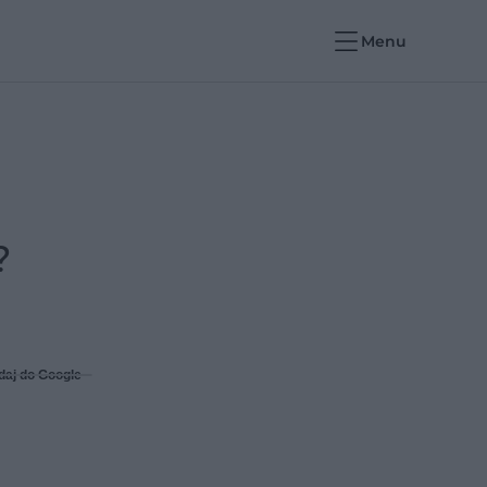
Menu
?
daj do Google