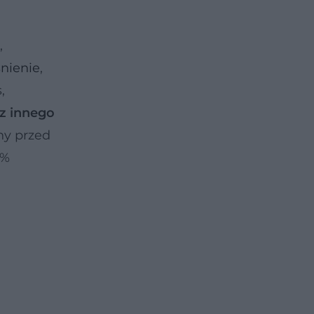
,
śnienie
,
,
z innego
ny przed
0%