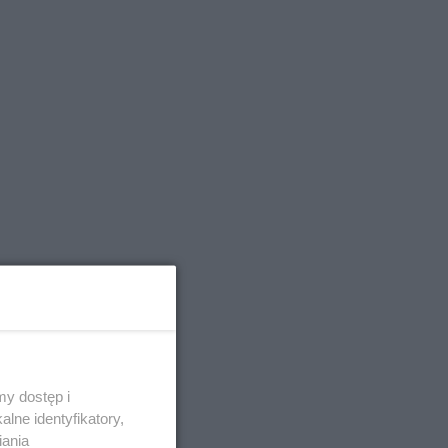
y dostęp i
lne identyfikatory,
iania
w