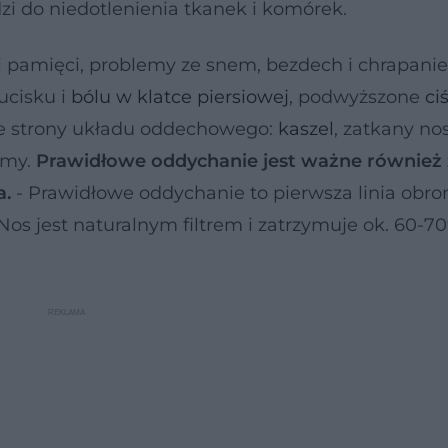
zi do niedotlenienia tkanek i komórek.
i pamięci, problemy ze snem, bezdech i chrapanie
ucisku i
bólu w klatce piersiowej
, podwyższone
ci
 ze strony układu oddechowego:
kaszel
, zatkany nos
tmy.
Prawidłowe oddychanie jest ważne również 
a.
- Prawidłowe oddychanie to pierwsza linia obro
Nos jest naturalnym filtrem i zatrzymuje ok. 60-7