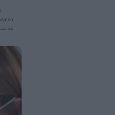
?
wyczaj
czasz