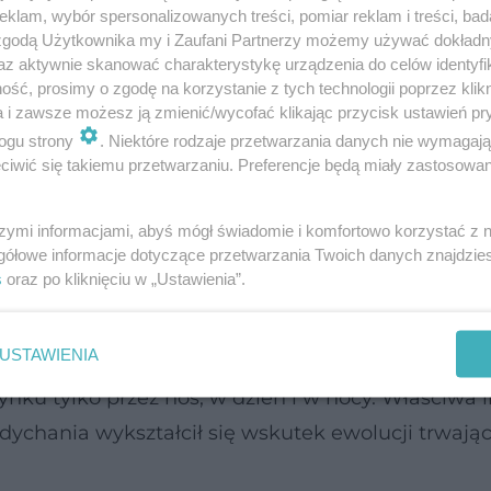
klam, wybór spersonalizowanych treści, pomiar reklam i treści, bad
eczki, tzn. spokojny, bez wysiłku, rytmiczny, tyl
 zgodą Użytkownika my i Zaufani Partnerzy możemy używać dokład
 pasywny.
Koniecznie należy oprzeć się pokusie s
az aktywnie skanować charakterystykę urządzenia do celów identyfi
ść, prosimy o zgodę na korzystanie z tych technologii poprzez klikn
sytuację i pogłębi uczucie duszności.
a i zawsze możesz ją zmienić/wycofać klikając przycisk ustawień pr
ogu strony
. Niektóre rodzaje przetwarzania danych nie wymagaj
iach się zaadaptujemy i nie będziemy odczuwać dus
iwić się takiemu przetwarzaniu. Preferencje będą miały zastosowanie
st wykonana z materiału odpowiednio przepuszcz
szymi informacjami, abyś mógł świadomie i komfortowo korzystać z
gółowe informacje dotyczące przetwarzania Twoich danych znajdzi
s
oraz po kliknięciu w „Ustawienia”.
ny integralnej z warszawskiej przychodni Strefa P
ę na to,
czy nasz wzorzec oddechu jest prawidło
USTAWIENIA
giczny oddech jest cichy, spokojny, rytmiczny, przep
zynku tylko przez nos, w dzień i w nocy. Właściwa l
ychania wykształcił się wskutek ewolucji trwając