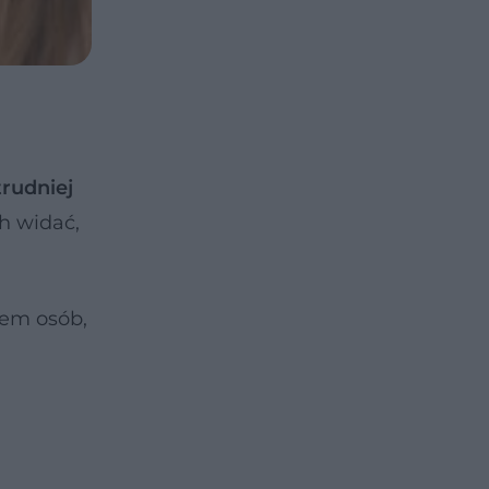
trudniej
h widać,
iem osób,