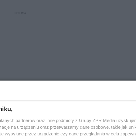
niku,
Ć SIĘ w drodze do pracy? 8 ważnych rad
fanych partnerów oraz inne podmioty z Grupy ZPR Media uzyskujem
cje na urządzeniu oraz przetwarzamy dane osobowe, takie jak unika
je wysyłane przez urządzenie czy dane przeglądania w celu zapewn
 uczucia większej potrzeby powietrza,
oddech 