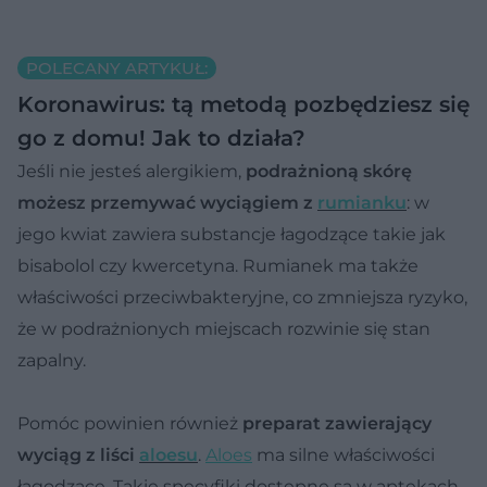
POLECANY ARTYKUŁ:
Koronawirus: tą metodą pozbędziesz się
go z domu! Jak to działa?
Jeśli nie jesteś alergikiem,
podrażnioną skórę
możesz przemywać wyciągiem z
rumianku
: w
jego kwiat zawiera substancje łagodzące takie jak
bisabolol czy kwercetyna. Rumianek ma także
właściwości przeciwbakteryjne, co zmniejsza ryzyko,
że w podrażnionych miejscach rozwinie się stan
zapalny.
Pomóc powinien również
preparat zawierający
wyciąg z liści
aloesu
.
Aloes
ma silne właściwości
łagodzące. Takie specyfiki dostępne są w aptekach.