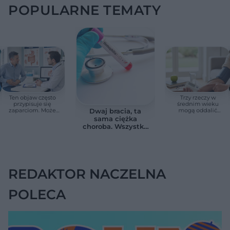
POPULARNE TEMATY
Ten objaw często
Trzy rzeczy w
przypisuje się
średnim wieku
zaparciom. Może
mogą oddalić
Dwaj bracia, ta
jednak wskazywać
demencję o prawie
sama ciężka
na chorobę jelita
13 lat. Naukowcy
choroba. Wszystko
wskazali kluczowe
zmieniają jedne
czynniki
urodziny
REDAKTOR NACZELNA
POLECA