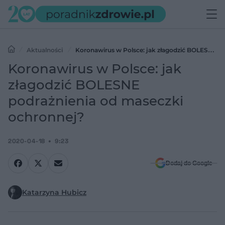
Aktualności
Koronawirus w Polsce: jak złagodzić BOLESNE
podrażnienia od maseczki ochronnej?
Koronawirus w Polsce: jak
złagodzić BOLESNE
podrażnienia od maseczki
ochronnej?
2020-04-18
9:23
Dodaj do Google
Katarzyna Hubicz