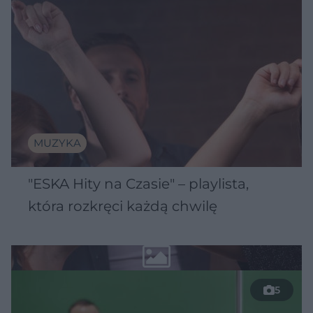
MUZYKA
"ESKA Hity na Czasie" – playlista,
która rozkręci każdą chwilę
5