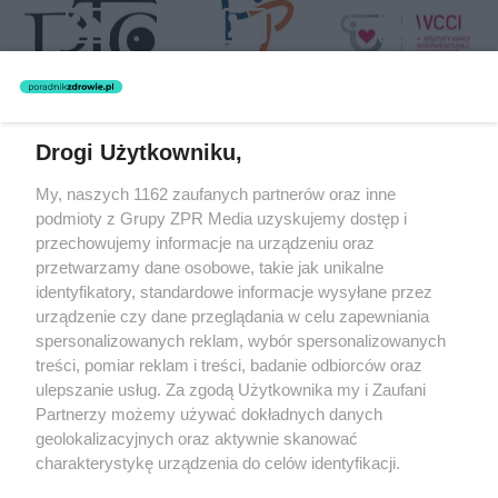
Drogi Użytkowniku,
Żaden utwór zamieszczony w serwisie nie może być powielany i
My, naszych 1162 zaufanych partnerów oraz inne
rozpowszechniany lub dalej rozpowszechniany w jakikolwiek sposób
podmioty z Grupy ZPR Media uzyskujemy dostęp i
(w tym także elektroniczny lub mechaniczny) na jakimkolwiek polu
eksploatacji w jakiejkolwiek formie, włącznie z umieszczaniem w
przechowujemy informacje na urządzeniu oraz
Internecie bez pisemnej zgody właściciela praw. Jakiekolwiek użycie
przetwarzamy dane osobowe, takie jak unikalne
lub wykorzystanie utworów w całości lub w części z naruszeniem
identyfikatory, standardowe informacje wysyłane przez
prawa, tzn. bez właściwej zgody, jest zabronione pod groźbą kary i
może być ścigane prawnie.
urządzenie czy dane przeglądania w celu zapewniania
spersonalizowanych reklam, wybór spersonalizowanych
treści, pomiar reklam i treści, badanie odbiorców oraz
ulepszanie usług. Za zgodą Użytkownika my i Zaufani
Partnerzy możemy używać dokładnych danych
geolokalizacyjnych oraz aktywnie skanować
charakterystykę urządzenia do celów identyfikacji.
O nas
Ponieważ cenimy Twoją prywatność, prosimy o zgodę na