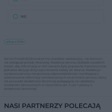
NIE
wirus z Chin
Serwis PoradnikZdrowie.pl ma charakter edukacyjny, nie stanowi i
nie zastępuje porady lekarskiej. Redakcja serwisu dokłada wszelkich
starań, aby informacje w nim zawarte były poprawne merytorycznie,
jednakże decyzja dotycząca leczenia należy do lekarza. Redakcja i
wydawca serwisu nie ponoszą odpowiedzialności wynikającej z
zastosowania informacji zamieszczonych na stronach serwisu, który
nie prowadzi działalności leczniczej polegającej na udzielaniu
świadczeń zdrowotnych w rozumieniu art. 3 ust 1 ustawy o
działalności leczniczej.
NASI PARTNERZY POLECAJĄ