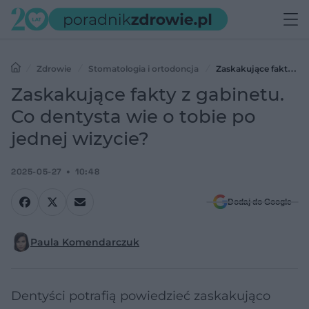
Zdrowie
Stomatologia i ortodoncja
Zaskakujące fakty z
gabinetu. Co dentysta wie o tobie po jednej wizycie?
Zaskakujące fakty z gabinetu.
Co dentysta wie o tobie po
jednej wizycie?
2025-05-27
10:48
Dodaj do Google
Paula Komendarczuk
Dentyści potrafią powiedzieć zaskakująco