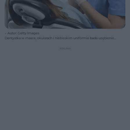
Autor: Getty Images
Dentystka w masce, okularach i niebieskim uniformie bada uzębienie
pacjentki leżącej na fotelu, trzymając w rękach narzędzia
stomatologiczne. Sprawdź, jak zaoszczędzić na darmowym dentystce
w Polsce, czytając artykuł na Super Biznes.