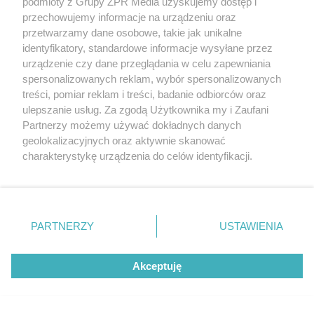
podmioty z Grupy ZPR Media uzyskujemy dostęp i
świadczeń zdrowotnych w rozumieniu art. 3 ust 1 ustawy o
działalności leczniczej.
przechowujemy informacje na urządzeniu oraz
przetwarzamy dane osobowe, takie jak unikalne
identyfikatory, standardowe informacje wysyłane przez
NASI PARTNERZY POLECAJĄ
urządzenie czy dane przeglądania w celu zapewniania
spersonalizowanych reklam, wybór spersonalizowanych
treści, pomiar reklam i treści, badanie odbiorców oraz
ulepszanie usług. Za zgodą Użytkownika my i Zaufani
Partnerzy możemy używać dokładnych danych
geolokalizacyjnych oraz aktywnie skanować
charakterystykę urządzenia do celów identyfikacji.
Ponieważ cenimy Twoją prywatność, prosimy o zgodę na
korzystanie z tych technologii poprzez kliknięcie
„Akceptuję”. Zgoda jest dobrowolna i zawsze możesz ją
zmienić/wycofać klikając przycisk ustawień prywatności
PARTNERZY
USTAWIENIA
znajdujący się w lewym dolnym rogu strony
. Niektóre
rodzaje przetwarzania danych nie wymagają zgody
Akceptuję
użytkownika, ale masz prawo sprzeciwić się takiemu
MATERIAŁ SPONSOROWANY
przetwarzaniu. Preferencje będą miały zastosowanie tylko
na tej witrynie.
ESKA Summer Camp 2026 rusza w