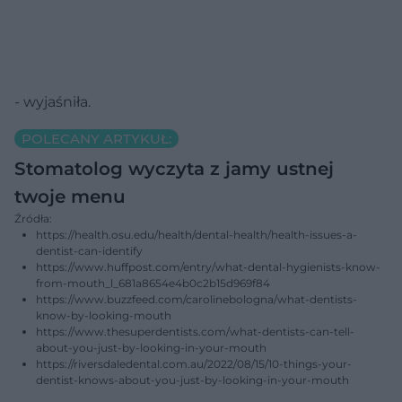
- wyjaśniła.
POLECANY ARTYKUŁ:
Stomatolog wyczyta z jamy ustnej
twoje menu
Źródła:
https://health.osu.edu/health/dental-health/health-issues-a-
dentist-can-identify
https://www.huffpost.com/entry/what-dental-hygienists-know-
from-mouth_l_681a8654e4b0c2b15d969f84
https://www.buzzfeed.com/carolinebologna/what-dentists-
know-by-looking-mouth
https://www.thesuperdentists.com/what-dentists-can-tell-
about-you-just-by-looking-in-your-mouth
https://riversdaledental.com.au/2022/08/15/10-things-your-
dentist-knows-about-you-just-by-looking-in-your-mouth