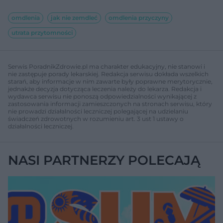
omdlenia
jak nie zemdleć
omdlenia przyczyny
utrata przytomności
Serwis PoradnikZdrowie.pl ma charakter edukacyjny, nie stanowi i
nie zastępuje porady lekarskiej. Redakcja serwisu dokłada wszelkich
starań, aby informacje w nim zawarte były poprawne merytorycznie,
jednakże decyzja dotycząca leczenia należy do lekarza. Redakcja i
wydawca serwisu nie ponoszą odpowiedzialności wynikającej z
zastosowania informacji zamieszczonych na stronach serwisu, który
nie prowadzi działalności leczniczej polegającej na udzielaniu
świadczeń zdrowotnych w rozumieniu art. 3 ust 1 ustawy o
działalności leczniczej.
NASI PARTNERZY POLECAJĄ