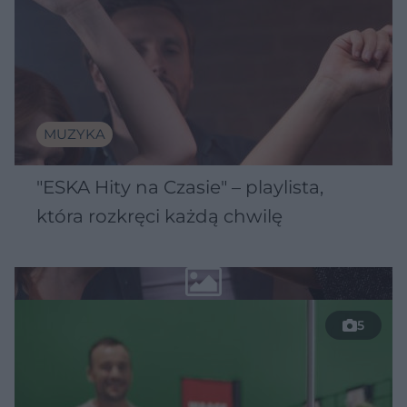
MUZYKA
"ESKA Hity na Czasie" – playlista,
która rozkręci każdą chwilę
5