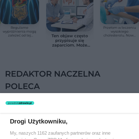
Regularne
Przełom w leczeniu
wypróżnienia mogą
wysokiego
zależeć od tej
cholesterolu. Nowa
Ten objaw często
witaminy. Odkrycie
terapia zmniejszyła
przypisuje się
zaskoczyło
LDL o ponad połowę
zaparciom. Może
naukowców
jednak wskazywać
na chorobę jelita
REDAKTOR NACZELNA
POLECA
Drogi Użytkowniku,
My, naszych 1162 zaufanych partnerów oraz inne