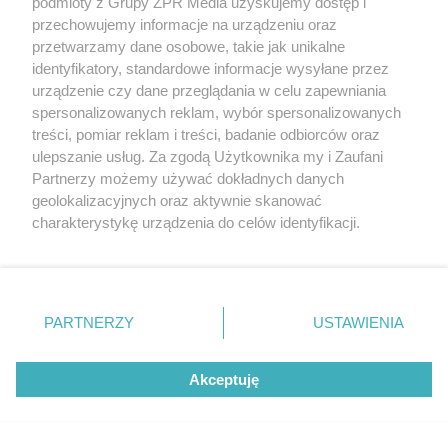
podmioty z Grupy ZPR Media uzyskujemy dostęp i
przechowujemy informacje na urządzeniu oraz
przetwarzamy dane osobowe, takie jak unikalne
identyfikatory, standardowe informacje wysyłane przez
urządzenie czy dane przeglądania w celu zapewniania
spersonalizowanych reklam, wybór spersonalizowanych
treści, pomiar reklam i treści, badanie odbiorców oraz
MATERIAŁ SPONSOROWANY
ulepszanie usług. Za zgodą Użytkownika my i Zaufani
ESKA Summer Camp 2026 rusza w
Partnerzy możemy używać dokładnych danych
geolokalizacyjnych oraz aktywnie skanować
trasę! Odwiedź strefę Wawel i
charakterystykę urządzenia do celów identyfikacji.
spróbuj kultowych Michałków z
Ponieważ cenimy Twoją prywatność, prosimy o zgodę na
Wawelu
korzystanie z tych technologii poprzez kliknięcie
„Akceptuję”. Zgoda jest dobrowolna i zawsze możesz ją
zmienić/wycofać klikając przycisk ustawień prywatności
PARTNERZY
USTAWIENIA
znajdujący się w lewym dolnym rogu strony
. Niektóre
rodzaje przetwarzania danych nie wymagają zgody
Akceptuję
użytkownika, ale masz prawo sprzeciwić się takiemu
przetwarzaniu. Preferencje będą miały zastosowanie tylko
na tej witrynie.