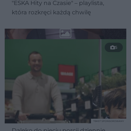
"ESKA Hity na Czasie" – playlista,
która rozkręci każdą chwilę
5
TEKST SPONSOROWANY
Daleko do pięciu porcji dziennie.