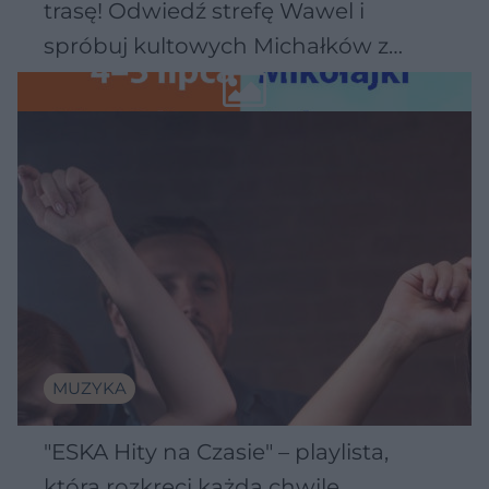
trasę! Odwiedź strefę Wawel i
spróbuj kultowych Michałków z
Wawelu
MUZYKA
"ESKA Hity na Czasie" – playlista,
która rozkręci każdą chwilę