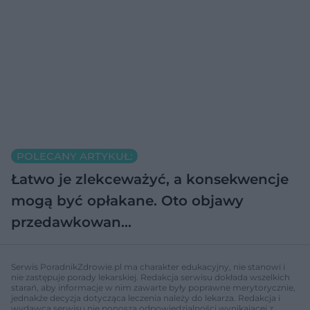
POLECANY ARTYKUŁ:
Łatwo je zlekceważyć, a konsekwencje
mogą być opłakane. Oto objawy
przedawkowan…
Serwis PoradnikZdrowie.pl ma charakter edukacyjny, nie stanowi i
nie zastępuje porady lekarskiej. Redakcja serwisu dokłada wszelkich
starań, aby informacje w nim zawarte były poprawne merytorycznie,
jednakże decyzja dotycząca leczenia należy do lekarza. Redakcja i
wydawca serwisu nie ponoszą odpowiedzialności wynikającej z