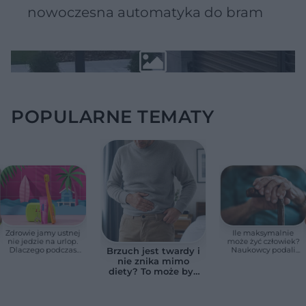
nowoczesna automatyka do bram
POPULARNE TEMATY
Zdrowie jamy ustnej
Ile maksymalnie
nie jedzie na urlop.
może żyć człowiek?
Dlaczego podczas
Naukowcy podali
Brzuch jest twardy i
wakacji nie warto
zaskakującą liczbę
nie znika mimo
zapominać o
diety? To może być
przestrzeniach
wodobrzusze, nie
międzyzębowych?
zwykłe wzdęcia