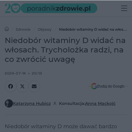
Zdrowie
Objawy
Niedobór witaminy D widać na włosach.
Trycholożka radzi, na co zwrócić uwagę
Niedobór witaminy D widać na
włosach. Trycholożka radzi, na
co zwrócić uwagę
2024-07-14
20:13
Dodaj do Google
Katarzyna Hubicz
Konsultacja:
Anna Mackojć
Niedobór witaminy D może dawać bardzo