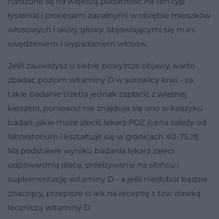
narażone są na większą podatność na ten typ
łysienia) i procesami zapalnymi w obrębie mieszków
włosowych i skóry głowy, objawiającymi się m.in.
swędzeniem i wypadaniem włosów.
Jeśli zauważysz u siebie powyższe objawy, warto
zbadać poziom witaminy D w surowicy krwi - za
takie badanie trzeba jednak zapłacić z własnej
kieszeni, ponieważ nie znajduje się ono w koszyku
badań, jakie może zlecić lekarz POZ (cena zależy od
laboratorium i kształtuje się w granicach 40-75 zł).
Na podstawie wyniku badania lekarz zaleci
odpowiednią dietę, przebywanie na słońcu i
suplementację witaminy D - a jeśli niedobór będzie
znaczący, przepisze ci lek na receptę z tzw. dawką
leczniczą witaminy D.