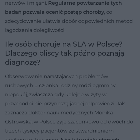
nerwów i mięśni.
Regularne powtarzanie tych
badań pozwala ocenić postęp choroby
, co
zdecydowanie ułatwia dobór odpowiednich metod
łagodzenia dolegliwości.
Ile osób choruje na SLA w Polsce?
Dlaczego bliscy tak późno poznają
diagnozę?
Obserwowanie narastających problemów
ruchowych u członka rodziny rodzi ogromny
niepokój, zwłaszcza gdy kolejne wizyty w
przychodni nie przynoszą jasnej odpowiedzi. Jak
zaznacza doktor nauk medycznych Monika
Ostrowska, w Polsce żyje szacunkowo od dwóch do
trzech tysięcy pacjentów ze stwardnieniem
zanikowym bocznym. Niestety
wielu chorych