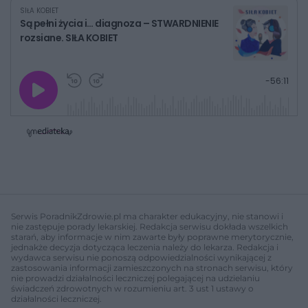
SIŁA KOBIET
Są pełni życia i… diagnoza – STWARDNIENIE
rozsiane. SIŁA KOBIET
G
P
P
P
-
56:11
r
r
r
o
a
z
z
j
z
e
e
w
w
o
i
i
s
ń
ń
t
1
1
0
0
a
s
s
ł
d
d
y
o
o
c
t
p
u
r
z
ł
z
Serwis PoradnikZdrowie.pl ma charakter edukacyjny, nie stanowi i
a
u
o
nie zastępuje porady lekarskiej. Redakcja serwisu dokłada wszelkich
s
d
starań, aby informacje w nim zawarte były poprawne merytorycznie,
u
Â
jednakże decyzja dotycząca leczenia należy do lekarza. Redakcja i
wydawca serwisu nie ponoszą odpowiedzialności wynikającej z
zastosowania informacji zamieszczonych na stronach serwisu, który
nie prowadzi działalności leczniczej polegającej na udzielaniu
świadczeń zdrowotnych w rozumieniu art. 3 ust 1 ustawy o
działalności leczniczej.