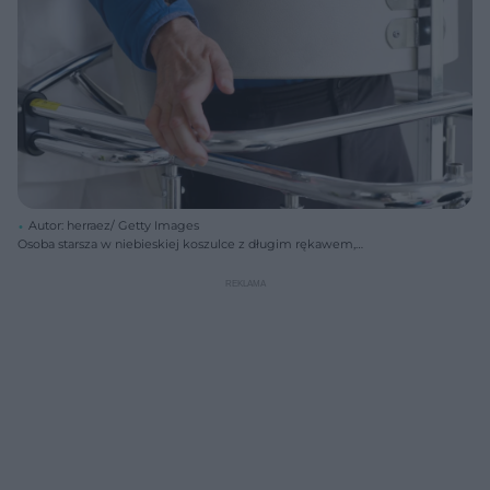
Autor: herraez/ Getty Images
Osoba starsza w niebieskiej koszulce z długim rękawem,
podtrzymywana przez pomoc medyczną w białym kitlu, korzysta z
chodzika do rehabilitacji. Zdjęcie ilustruje wyzwania związane ze
stwardnieniem zanikowym bocznym i jego objawami, o czym można
przeczytać na Poradnik Zdrowie.