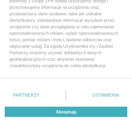
Wawelu
podmioty z Grupy ZPR Media uzyskujemy dostęp i
przechowujemy informacje na urządzeniu oraz
przetwarzamy dane osobowe, takie jak unikalne
identyfikatory, standardowe informacje wysyłane przez
urządzenie czy dane przeglądania w celu zapewniania
spersonalizowanych reklam, wybór spersonalizowanych
treści, pomiar reklam i treści, badanie odbiorców oraz
ulepszanie usług. Za zgodą Użytkownika my i Zaufani
Partnerzy możemy używać dokładnych danych
geolokalizacyjnych oraz aktywnie skanować
charakterystykę urządzenia do celów identyfikacji.
Ponieważ cenimy Twoją prywatność, prosimy o zgodę na
korzystanie z tych technologii poprzez kliknięcie
MUZYKA
„Akceptuję”. Zgoda jest dobrowolna i zawsze możesz ją
zmienić/wycofać klikając przycisk ustawień prywatności
PARTNERZY
USTAWIENIA
znajdujący się w lewym dolnym rogu strony
. Niektóre
"ESKA Hity na Czasie" – playlista,
rodzaje przetwarzania danych nie wymagają zgody
która rozkręci każdą chwilę
Akceptuję
użytkownika, ale masz prawo sprzeciwić się takiemu
przetwarzaniu. Preferencje będą miały zastosowanie tylko
na tej witrynie.