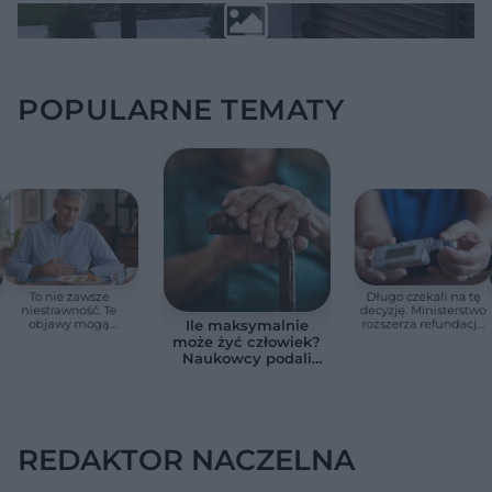
POPULARNE TEMATY
To nie zawsze
Długo czekali na tę
niestrawność. Te
decyzję. Ministerstwo
objawy mogą
rozszerza refundację
Ile maksymalnie
wskazywać na raka
pomp insulinowych
może żyć człowiek?
trzustki
Naukowcy podali
zaskakującą liczbę
REDAKTOR NACZELNA