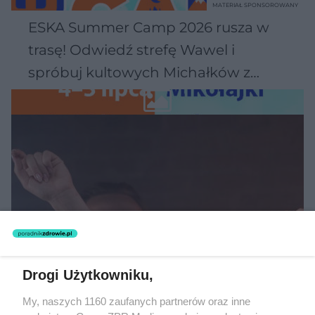
MATERIAŁ SPONSOROWANY
ESKA Summer Camp 2026 rusza w
trasę! Odwiedź strefę Wawel i
spróbuj kultowych Michałków z
Wawelu
Drogi Użytkowniku,
MUZYKA
My, naszych 1160 zaufanych partnerów oraz inne