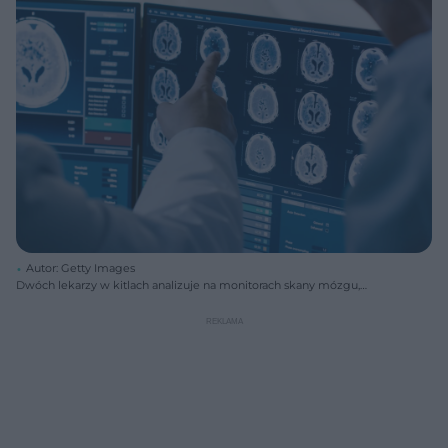
Autor: Getty Images
Dwóch lekarzy w kitlach analizuje na monitorach skany mózgu,
prawdopodobnie w kontekście stwardnienia rozsianego. Jeden z nich
wskazuje palcem na szczegóły widoczne na obrazie. Więcej o
chorobie Schildera i objawach stwardnienia rozsianego przeczytasz na
Poradnik Zdrowie.