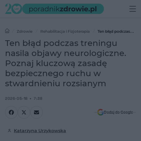
Zdrowie
Rehabilitacja i Fizjoterapia
Ten błąd podczas
treningu nasila objawy neurologiczne. Poznaj kluczową zasadę
Ten błąd podczas treningu
bezpiecznego ruchu w stwardnieniu rozsianym
nasila objawy neurologiczne.
Poznaj kluczową zasadę
bezpiecznego ruchu w
stwardnieniu rozsianym
2026-05-18
7:38
Dodaj do Google
Katarzyna Urzykowska