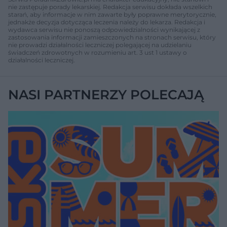
nie zastępuje porady lekarskiej. Redakcja serwisu dokłada wszelkich
starań, aby informacje w nim zawarte były poprawne merytorycznie,
jednakże decyzja dotycząca leczenia należy do lekarza. Redakcja i
wydawca serwisu nie ponoszą odpowiedzialności wynikającej z
zastosowania informacji zamieszczonych na stronach serwisu, który
nie prowadzi działalności leczniczej polegającej na udzielaniu
świadczeń zdrowotnych w rozumieniu art. 3 ust 1 ustawy o
działalności leczniczej.
NASI PARTNERZY POLECAJĄ