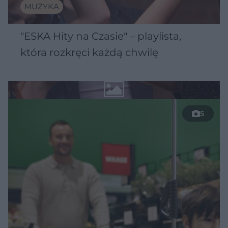
MUZYKA
"ESKA Hity na Czasie" – playlista,
która rozkręci każdą chwilę
5