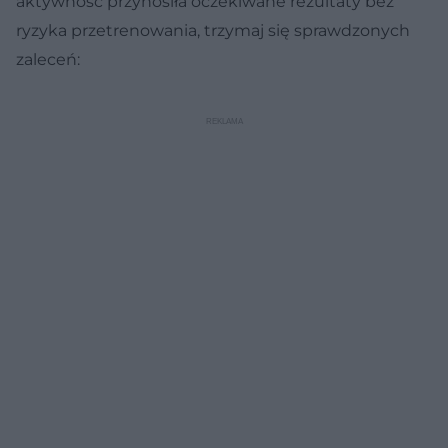
aktywność przynosiła oczekiwane rezultaty bez
ryzyka przetrenowania, trzymaj się sprawdzonych
zaleceń: