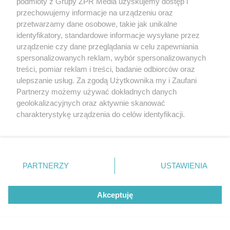
podmioty z Grupy ZPR Media uzyskujemy dostęp i
"ESKA Hity na Czasie" – playlista,
przechowujemy informacje na urządzeniu oraz
przetwarzamy dane osobowe, takie jak unikalne
która rozkręci każdą chwilę
identyfikatory, standardowe informacje wysyłane przez
urządzenie czy dane przeglądania w celu zapewniania
spersonalizowanych reklam, wybór spersonalizowanych
treści, pomiar reklam i treści, badanie odbiorców oraz
ulepszanie usług. Za zgodą Użytkownika my i Zaufani
Partnerzy możemy używać dokładnych danych
5
geolokalizacyjnych oraz aktywnie skanować
charakterystykę urządzenia do celów identyfikacji.
Ponieważ cenimy Twoją prywatność, prosimy o zgodę na
korzystanie z tych technologii poprzez kliknięcie
„Akceptuję”. Zgoda jest dobrowolna i zawsze możesz ją
zmienić/wycofać klikając przycisk ustawień prywatności
PARTNERZY
USTAWIENIA
znajdujący się w lewym dolnym rogu strony
. Niektóre
rodzaje przetwarzania danych nie wymagają zgody
Akceptuję
użytkownika, ale masz prawo sprzeciwić się takiemu
przetwarzaniu. Preferencje będą miały zastosowanie tylko
na tej witrynie.
TEKST SPONSOROWANY