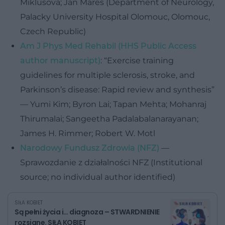
Miklusova; Jan Mares (Department of Neurology,
Palacky University Hospital Olomouc, Olomouc,
Czech Republic)
Am J Phys Med Rehabil (HHS Public Access
author manuscript)
: “Exercise training
guidelines for multiple sclerosis, stroke, and
Parkinson’s disease: Rapid review and synthesis”
— Yumi Kim; Byron Lai; Tapan Mehta; Mohanraj
Thirumalai; Sangeetha Padalabalanarayanan;
James H. Rimmer; Robert W. Motl
Narodowy Fundusz Zdrowia (NFZ)
—
Sprawozdanie z działalności NFZ (Institutional
source; no individual author identified)
SIŁA KOBIET
Są pełni życia i… diagnoza – STWARDNIENIE
rozsiane. SIŁA KOBIET