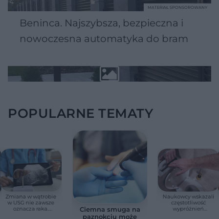
MATERIAŁ SPONSOROWANY
Beninca. Najszybsza, bezpieczna i
nowoczesna automatyka do bram
POPULARNE TEMATY
Zmiana w wątrobie
Naukowcy wskazali
w USG nie zawsze
częstotliwość
oznacza raka.
wypróżnień
Ciemna smuga na
Chirurg wyjaśnia,
związaną ze
paznokciu może