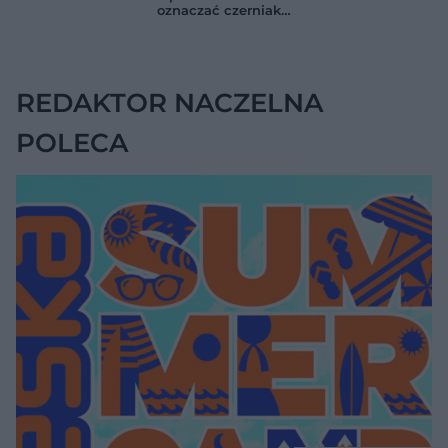
kiedy potrzebna jest
zdrowiem.
oznaczać czerniaka.
pilna diagnostyka
Większość osób nie
Bob Marley
zna tej normy
zlekceważył ten
objaw
REDAKTOR NACZELNA
POLECA