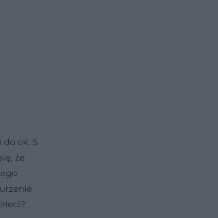
 do ok. 5
ię, że
nego
burzenie
zieci?