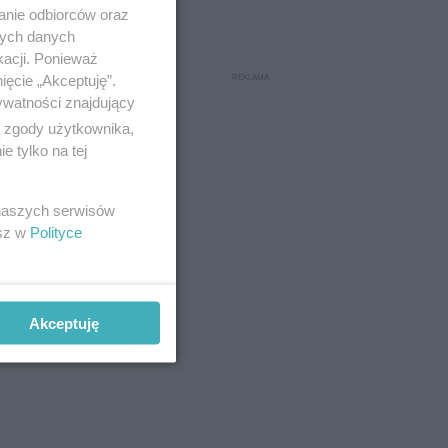
anie odbiorców oraz
nych danych
kacji. Ponieważ
ięcie „Akceptuję”.
ywatności znajdujący
ą zgody użytkownika,
 tylko na tej
 naszych serwisów
esz w
Polityce
Akceptuję