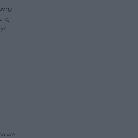
godny
nej,
zyć
żna we