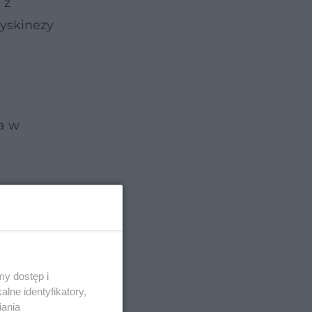
 z
yskinezy
a w
 i
y dostęp i
lne identyfikatory,
iania