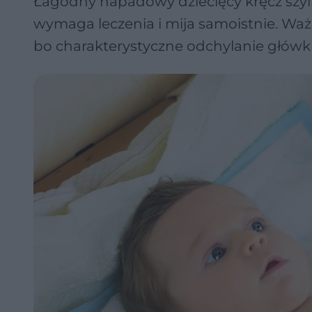
Łagodny napadowy dziecięcy kręcz szyi 
wymaga leczenia i mija samoistnie. Waż
bo charakterystyczne odchylanie główki