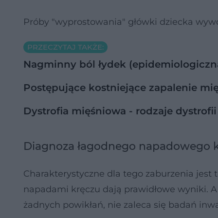
Próby "wyprostowania" główki dziecka wywoł
PRZECZYTAJ TAKŻE:
Nagminny ból łydek (epidemiologiczna
Postępujące kostniejące zapalenie mię
Dystrofia mięśniowa - rodzaje dystrofi
Diagnoza łagodnego napadowego krę
Charakterystyczne dla tego zaburzenia jes
napadami kręczu dają prawidłowe wyniki. A 
żadnych powikłań, nie zaleca się badań inw