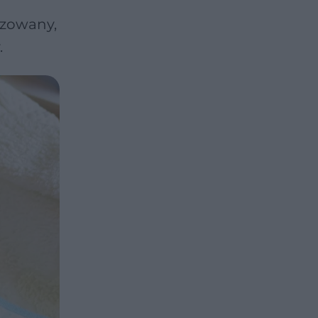
ozowany,
.