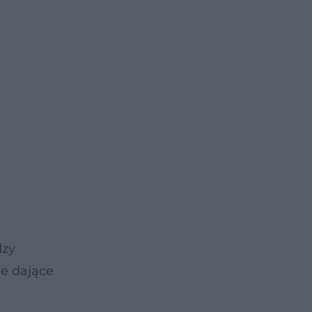
dzy
ie dające