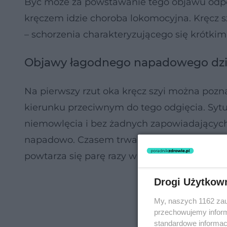
Być może za powstawanie tego objawu odpo
kręczem idzie choroba lokomocyjna. Kręcz 
– schorzenia charakteryzującego się krótk
Objawy łagodnego napadowego dzie
Na pierwszy rzut oka kręcz szyi można pozn
kierunku przeciwnym do tego odgięcia. Sytu
niemowlęcia i bez żadnych zapowiadających 
napadowo. Czasem trwa chwilę, kilka minut, 
powtarza się parę razy w miesiącu. Ponadto
Drogi Użytkow
My, naszych 1162 zau
przechowujemy informa
standardowe informac