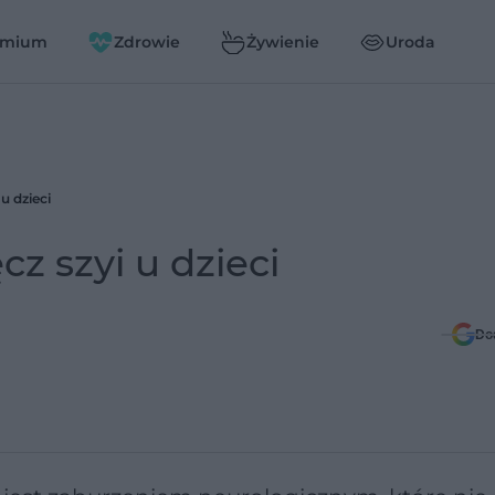
emium
Zdrowie
Żywienie
Uroda
u dzieci
 szyi u dzieci
Do