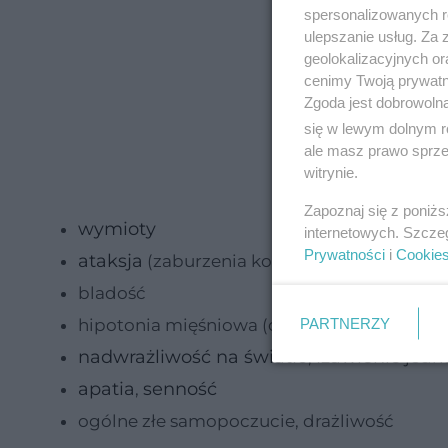
spersonalizowanych re
ulepszanie usług. Za
geolokalizacyjnych or
cenimy Twoją prywatno
Zgoda jest dobrowoln
się w lewym dolnym r
ale masz prawo sprzec
witrynie.
Zapoznaj się z poniż
wymioty
internetowych. Szcze
Prywatności
i
Cookie
ataksja
(zaburzenia koordynacji ciała, z re
bladość
PARTNERZY
hipotonia mięśniowa (osłabienie mięśni) j
nadwrażliwość na światło
łzawienie
,
jedn
apatia
senność
,
ogólne złe samopoczucie, drażliwość