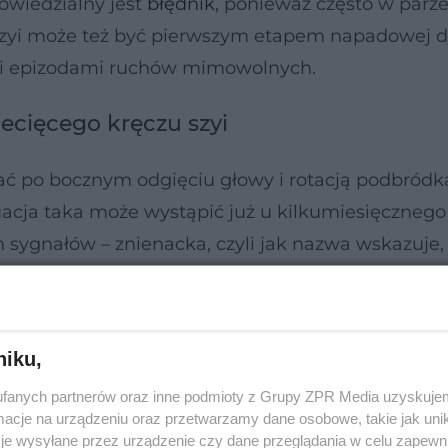
wiedzialny jest
błędnik
, ponieważ często w parze
szyi może też być pierwszym etapem napadowej d
imi epizodami ruchów mimowolnych.
cięcego kręczu szyi
ać po bocznym odgięciu głowy i rotacją podbródk
acja taka może wystąpić już u kilkumiesięcznego
sygnałów – znienacka, czyli jak nazwa wskazuje,
godzinę, ale czasem utrzymuje się przez kilka dni
 wystąpić mogą:
niku,
fanych partnerów oraz inne podmioty z Grupy ZPR Media uzyskujem
cje na urządzeniu oraz przetwarzamy dane osobowe, takie jak unika
je wysyłane przez urządzenie czy dane przeglądania w celu zapewn