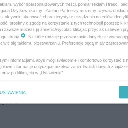
klam, wybór spersonalizowanych treści, pomiar reklam i treści, bad
 zgodą Użytkownika my i Zaufani Partnerzy możemy używać dokład
az aktywnie skanować charakterystykę urządzenia do celów identyfi
ść, prosimy o zgodę na korzystanie z tych technologii poprzez klikn
a i zawsze możesz ją zmienić/wycofać klikając przycisk ustawień pr
ogu strony
. Niektóre rodzaje przetwarzania danych nie wymagaj
iwić się takiemu przetwarzaniu. Preferencje będą miały zastosowanie
szymi informacjami, abyś mógł świadomie i komfortowo korzystać z
gółowe informacje dotyczące przetwarzania Twoich danych znajdzi
s
oraz po kliknięciu w „Ustawienia”.
guły jednostronne)
USTAWIENIA
ednostronna
ego oka