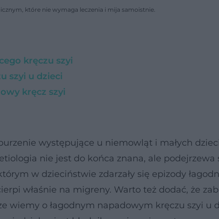
cznym, które nie wymaga leczenia i mija samoistnie.
ego kręczu szyi
szyi u dzieci
owy kręcz szyi
burzenie występujące u niemowląt i małych dzieci
tiologia nie jest do końca znana, ale podejrzewa s
 którym w dzieciństwie zdarzały się epizody łagod
ierpi właśnie na migreny. Warto też dodać, że za
zcze wiemy o łagodnym napadowym kręczu szyi u d