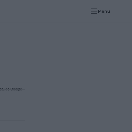
Menu
daj do Google