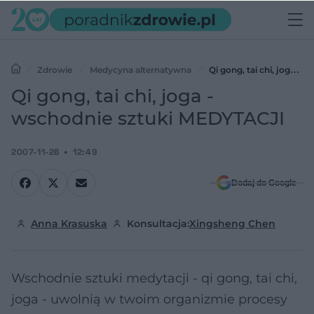
Zdrowie
Medycyna alternatywna
Qi gong, tai chi, joga -
wschodnie sztuki MEDYTACJI
Qi gong, tai chi, joga -
wschodnie sztuki MEDYTACJI
2007-11-28
12:49
Dodaj do Google
Anna Krasuska
Konsultacja:
Xingsheng Chen
Wschodnie sztuki medytacji - qi gong, tai chi,
joga - uwolnią w twoim organizmie procesy