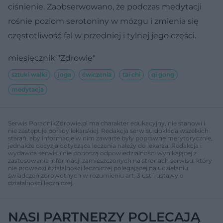
ciśnienie. Zaobserwowano, że podczas medytacji
rośnie poziom serotoniny w mózgu i zmienia się
częstotliwość fal w przedniej i tylnej jego części.
miesięcznik "Zdrowie"
sztuki walki
joga
ćwiczenia
tai chi
qi gong
medytacja
Serwis PoradnikZdrowie.pl ma charakter edukacyjny, nie stanowi i
nie zastępuje porady lekarskiej. Redakcja serwisu dokłada wszelkich
starań, aby informacje w nim zawarte były poprawne merytorycznie,
jednakże decyzja dotycząca leczenia należy do lekarza. Redakcja i
wydawca serwisu nie ponoszą odpowiedzialności wynikającej z
zastosowania informacji zamieszczonych na stronach serwisu, który
nie prowadzi działalności leczniczej polegającej na udzielaniu
świadczeń zdrowotnych w rozumieniu art. 3 ust 1 ustawy o
działalności leczniczej.
NASI PARTNERZY POLECAJĄ