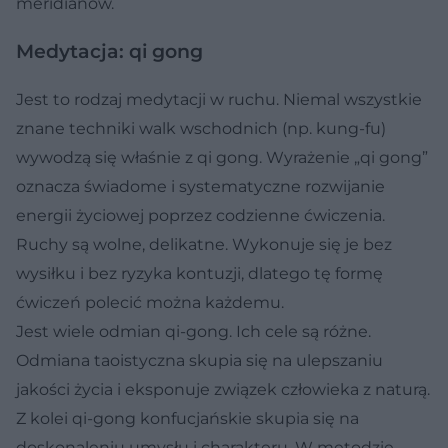
meridianów.
Medytacja: qi gong
Jest to rodzaj medytacji w ruchu. Niemal wszystkie
znane techniki walk wschodnich (np. kung-fu)
wywodzą się właśnie z qi gong. Wyrażenie „qi gong”
oznacza świadome i systematyczne rozwijanie
energii życiowej poprzez codzienne ćwiczenia.
Ruchy są wolne, delikatne. Wykonuje się je bez
wysiłku i bez ryzyka kontuzji, dlatego tę formę
ćwiczeń polecić można każdemu.
Jest wiele odmian qi-gong. Ich cele są różne.
Odmiana taoistyczna skupia się na ulepszaniu
jakości życia i eksponuje związek człowieka z naturą.
Z kolei qi-gong konfucjańskie skupia się na
doskonaleniu umysłu i charakteru. W metodzie