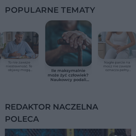
POPULARNE TEMATY
To nie zawsze
Nagłe parcie na
niestrawność. Te
mocz nie zawsze
objawy mogą
oznacza pełny
Ile maksymalnie
wskazywać na raka
pęcherz. Czasem
może żyć człowiek?
trzustki
przyczyna jest
Naukowcy podali
poważniejsza
zaskakującą liczbę
REDAKTOR NACZELNA
POLECA