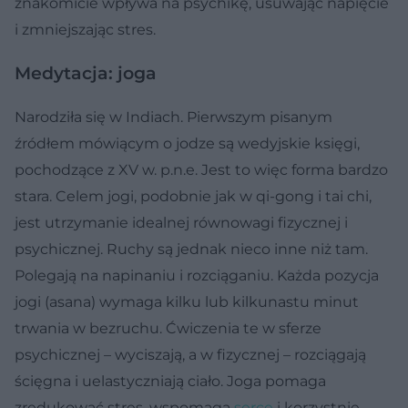
znakomicie wpływa na psychikę, usuwając napięcie
i zmniejszając stres.
Medytacja: joga
Narodziła się w Indiach. Pierwszym pisanym
źródłem mówiącym o jodze są wedyjskie księgi,
pochodzące z XV w. p.n.e. Jest to więc forma bardzo
stara. Celem jogi, podobnie jak w qi-gong i tai chi,
jest utrzymanie idealnej równowagi fizycznej i
psychicznej. Ruchy są jednak nieco inne niż tam.
Polegają na napinaniu i rozciąganiu. Każda pozycja
jogi (asana) wymaga kilku lub kilkunastu minut
trwania w bezruchu. Ćwiczenia te w sferze
psychicznej – wyciszają, a w fizycznej – rozciągają
ścięgna i uelastyczniają ciało. Joga pomaga
zredukować stres, wspomaga
serce
i korzystnie