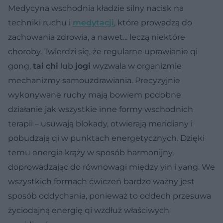
Medycyna wschodnia kładzie silny nacisk na
techniki ruchu i
medytacji
, które prowadzą do
zachowania zdrowia, a nawet... leczą niektóre
choroby. Twierdzi się, że regularne uprawianie qi
gong,
tai chi
lub
jogi
wyzwala w organizmie
mechanizmy samouzdrawiania. Precyzyjnie
wykonywane ruchy mają bowiem podobne
działanie jak wszystkie inne formy wschodnich
terapii – usuwają blokady, otwierają meridiany i
pobudzają qi w punktach energetycznych. Dzięki
temu energia krąży w sposób harmonijny,
doprowadzając do równowagi między yin i yang. We
wszystkich formach ćwiczeń bardzo ważny jest
sposób oddychania, ponieważ to oddech przesuwa
życiodajną energię qi wzdłuż właściwych