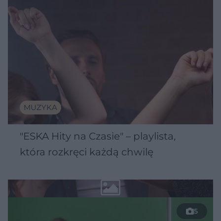
MUZYKA
"ESKA Hity na Czasie" – playlista,
która rozkręci każdą chwilę
5