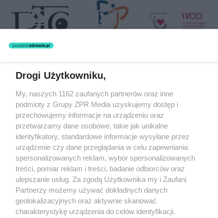
Drogi Użytkowniku,
Żaden utwór zamieszczony w serwisie nie może być powielany i
My, naszych 1162 zaufanych partnerów oraz inne
rozpowszechniany lub dalej rozpowszechniany w jakikolwiek sposób
(w tym także elektroniczny lub mechaniczny) na jakimkolwiek polu
podmioty z Grupy ZPR Media uzyskujemy dostęp i
eksploatacji w jakiejkolwiek formie, włącznie z umieszczaniem w
przechowujemy informacje na urządzeniu oraz
Internecie bez pisemnej zgody właściciela praw. Jakiekolwiek użycie
przetwarzamy dane osobowe, takie jak unikalne
lub wykorzystanie utworów w całości lub w części z naruszeniem
prawa, tzn. bez właściwej zgody, jest zabronione pod groźbą kary i
identyfikatory, standardowe informacje wysyłane przez
może być ścigane prawnie.
urządzenie czy dane przeglądania w celu zapewniania
spersonalizowanych reklam, wybór spersonalizowanych
treści, pomiar reklam i treści, badanie odbiorców oraz
ulepszanie usług. Za zgodą Użytkownika my i Zaufani
Partnerzy możemy używać dokładnych danych
geolokalizacyjnych oraz aktywnie skanować
charakterystykę urządzenia do celów identyfikacji.
O nas