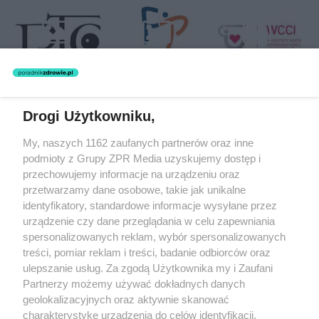
Drogi Użytkowniku,
Żaden utwór zamieszczony w serwisie nie może być powielany i
My, naszych 1162 zaufanych partnerów oraz inne
rozpowszechniany lub dalej rozpowszechniany w jakikolwiek sposób
(w tym także elektroniczny lub mechaniczny) na jakimkolwiek polu
podmioty z Grupy ZPR Media uzyskujemy dostęp i
eksploatacji w jakiejkolwiek formie, włącznie z umieszczaniem w
przechowujemy informacje na urządzeniu oraz
Internecie bez pisemnej zgody właściciela praw. Jakiekolwiek użycie
przetwarzamy dane osobowe, takie jak unikalne
lub wykorzystanie utworów w całości lub w części z naruszeniem
prawa, tzn. bez właściwej zgody, jest zabronione pod groźbą kary i
identyfikatory, standardowe informacje wysyłane przez
może być ścigane prawnie.
urządzenie czy dane przeglądania w celu zapewniania
spersonalizowanych reklam, wybór spersonalizowanych
treści, pomiar reklam i treści, badanie odbiorców oraz
ulepszanie usług. Za zgodą Użytkownika my i Zaufani
Partnerzy możemy używać dokładnych danych
geolokalizacyjnych oraz aktywnie skanować
charakterystykę urządzenia do celów identyfikacji.
O nas