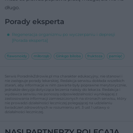
długo.
Porady eksperta
Regeneracja organizmu po wyczerpaniu i depresji
[Porada eksperta]
flawonoidy
miłorząb
Ginkgo biloba
fruktoza
pamięć
Serwis PoradnikZdrowie.pl ma charakter edukacyjny, nie stanowi i
nie zastępuje porady lekarskiej. Redakcja serwisu dokłada wszelkich
starań, aby informacje w nim zawarte były poprawne merytorycznie,
jednakże decyzja dotycząca leczenia należy do lekarza. Redakcja i
wydawca serwisu nie ponoszą odpowiedzialności wynikającej z
zastosowania informacji zamieszczonych na stronach serwisu, który
nie prowadzi działalności leczniczej polegającej na udzielaniu
świadczeń zdrowotnych w rozumieniu art. 3 ust 1 ustawy o
działalności leczniczej.
NASI PARTNERZY POLECAJĄ