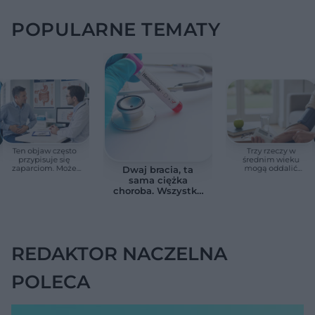
POPULARNE TEMATY
Ten objaw często
Trzy rzeczy w
przypisuje się
średnim wieku
zaparciom. Może
mogą oddalić
Dwaj bracia, ta
jednak wskazywać
demencję o prawie
sama ciężka
na chorobę jelita
13 lat. Naukowcy
choroba. Wszystko
wskazali kluczowe
zmieniają jedne
czynniki
urodziny
REDAKTOR NACZELNA
POLECA