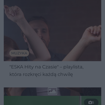
MUZYKA
"ESKA Hity na Czasie" – playlista,
która rozkręci każdą chwilę
5