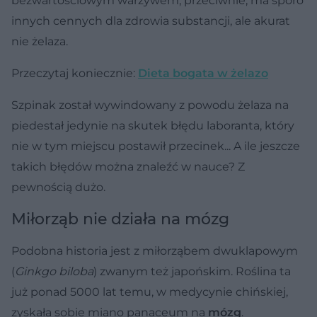
bezwartościowym warzywem, przeciwnie, ma sporo
innych cennych dla zdrowia substancji, ale akurat
nie żelaza.
Przeczytaj koniecznie:
Dieta bogata w żelazo
Szpinak został wywindowany z powodu żelaza na
piedestał jedynie na skutek błędu laboranta, który
nie w tym miejscu postawił przecinek... A ile jeszcze
takich błędów można znaleźć w nauce? Z
pewnością dużo.
Miłorząb nie działa na mózg
Podobna historia jest z miłorząbem dwuklapowym
(
Ginkgo biloba
) zwanym też japońskim. Roślina ta
już ponad 5000 lat temu, w medycynie chińskiej,
zyskała sobie miano panaceum na
mózg
.