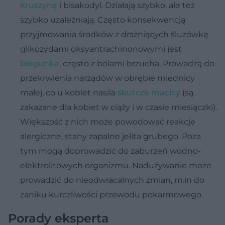
kruszynę
i bisakodyl.
Działają szybko, ale też
szybko uzależniają. Często konsekwencją
przyjmowania środków z drażniących śluzówkę
glikozydami oksyantrachinonowymi jest
biegunka
, często z bólami brzucha. Prowadzą do
przekrwienia narządów w obrębie miednicy
małej, co u kobiet nasila
skurcze macicy
(są
zakazane dla kobiet w ciąży i w czasie miesiączki).
Większość z nich może powodować reakcje
alergiczne, stany zapalne jelita
grubego. Poza
tym mogą doprowadzić do zaburzeń wodno-
elektrolitowych organizmu. Nadużywanie może
prowadzić do nieodwracalnych zmian, m.in do
zaniku kurczliwości przewodu pokarmowego.
Porady eksperta