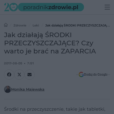
Zdrowie
Leki
Jak działają ŚRODKI PRZECZYSZCZAJĄCE?
Czy warto je brać na ZAPARCIA
Jak działają ŚRODKI
PRZECZYSZCZAJĄCE? Czy
warto je brać na ZAPARCIA
2017-06-05
7:51
Dodaj do Google
Monika Majewska
Środki na przeczyszczenie, takie jak tabletki,