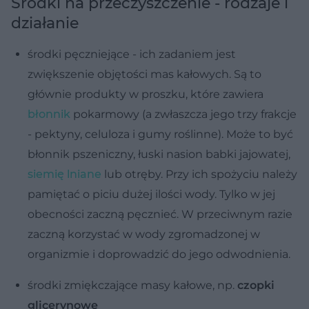
Środki na przeczyszczenie - rodzaje i
działanie
środki pęczniejące - ich zadaniem jest
zwiększenie objętości mas kałowych. Są to
głównie produkty w proszku, które zawiera
błonnik
pokarmowy (a zwłaszcza jego trzy frakcje
- pektyny, celuloza i gumy roślinne). Może to być
błonnik pszeniczny, łuski nasion babki jajowatej,
siemię lniane
lub otręby. Przy ich spożyciu należy
pamiętać o piciu dużej ilości wody. Tylko w jej
obecności zaczną pęcznieć. W przeciwnym razie
zaczną korzystać w wody zgromadzonej w
organizmie i doprowadzić do jego odwodnienia.
środki zmiękczające masy kałowe, np.
czopki
glicerynowe