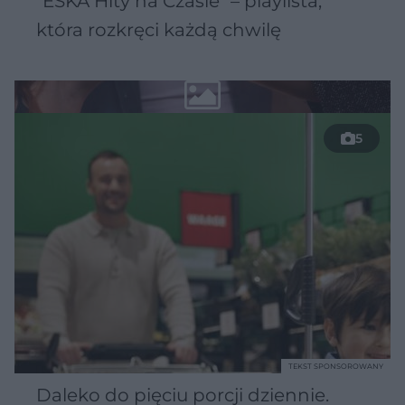
"ESKA Hity na Czasie" – playlista,
która rozkręci każdą chwilę
5
TEKST SPONSOROWANY
Daleko do pięciu porcji dziennie.