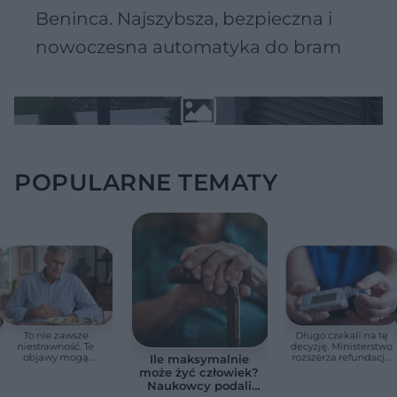
Beninca. Najszybsza, bezpieczna i
nowoczesna automatyka do bram
POPULARNE TEMATY
To nie zawsze
Długo czekali na tę
niestrawność. Te
decyzję. Ministerstwo
objawy mogą
rozszerza refundację
Ile maksymalnie
wskazywać na raka
pomp insulinowych
może żyć człowiek?
trzustki
Naukowcy podali