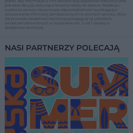
starań, aby informacje w nim zawarte były poprawne merytorycznie,
jednakże decyzja dotycząca leczenia należy do lekarza. Redakcja i
wydawca serwisu nie ponoszą odpowiedzialności wynikającej z
zastosowania informacji zamieszczonych na stronach serwisu, który
nie prowadzi działalności leczniczej polegającej na udzielaniu
świadczeń zdrowotnych w rozumieniu art. 3 ust 1 ustawy o
działalności leczniczej.
NASI PARTNERZY POLECAJĄ