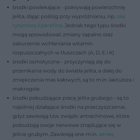
środki powlekające - pokrywają powierzchnię
jelita, dając poślizg przy wypróżnianiu, np.
olej
rycynowy
i
parafina
. Jednak tego typu środki
mogą spowodować zmiany zapalne oraz
zaburzenie wchłaniania witamin
rozpuszczalnych w tłuszczach (A, D, E i K)
środki osmotyczne - przyczyniają się do
przenikania wody do światła jelita, a dalej do
zmiękczenia mas kałowych, są to m.in. laktuloza i
makrogole
środki pobudzające pracę jelita grubego - są to
najsilniej działające środki na przeczyszczenie,
gdyż zawierają tzw. związki antrachinowe, które
pobudzają zwoje nerwowe znajdujące się w
jelicie grubym. Zawierają one m.in.
senes
,