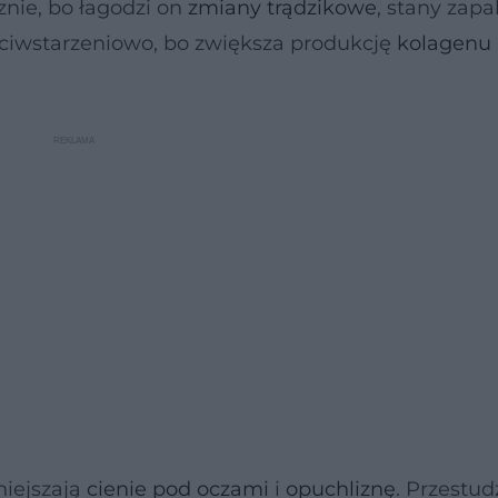
ie, bo łagodzi on
zmiany trądzikowe
, stany zapa
zeciwstarzeniowo, bo zwiększa produkcję
kolagenu
niejszają
cienie pod oczami
i
opuchliznę
. Przestu