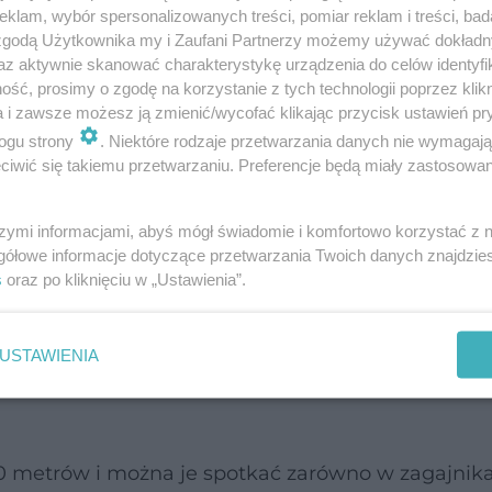
klam, wybór spersonalizowanych treści, pomiar reklam i treści, bad
 na glebach suchych, piaszczystych, ale też glinia
 zgodą Użytkownika my i Zaufani Partnerzy możemy używać dokład
az aktywnie skanować charakterystykę urządzenia do celów identyfi
ść, prosimy o zgodę na korzystanie z tych technologii poprzez klikn
a i zawsze możesz ją zmienić/wycofać klikając przycisk ustawień pr
e nasłonecznionych, przy czym dość dobrze znosi
ogu strony
. Niektóre rodzaje przetwarzania danych nie wymagaj
no na mróz, jak i upały.
iwić się takiemu przetwarzaniu. Preferencje będą miały zastosowanie
szymi informacjami, abyś mógł świadomie i komfortowo korzystać z
gółowe informacje dotyczące przetwarzania Twoich danych znajdzi
s
oraz po kliknięciu w „Ustawienia”.
USTAWIENIA
30 metrów i można je spotkać zarówno w zagajnik