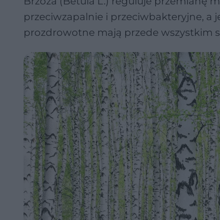
Brzoza (Betula L.) reguluje przemianę mat
przeciwzapalnie i przeciwbakteryjne, a
prozdrowotne mają przede wszystkim sok