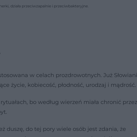
nerki, działa przeciwzapalnie i przeciwbakteryjne.
e
 stosowana w celach prozdrowotnych. Już Słowian
ce życie, kobiecość, płodność, urodzaj i mądrość.
rytuałach, bo według wierzeń miała chronić przez
yt.
też duszę, do tej pory wiele osób jest zdania, że