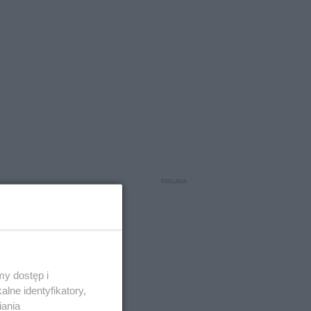
y dostęp i
lne identyfikatory,
iania
gającym