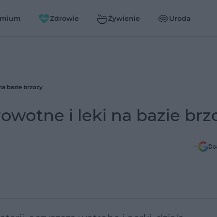
emium
Zdrowie
Żywienie
Uroda
na bazie brzozy
owotne i leki na bazie brz
Do