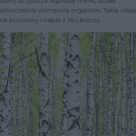
erii, oczyszcza wątrobę i nerki, działa
 jednocześnie wzmacnia organizm. Takie właś
 brzozowy i napar z liści brzozy.