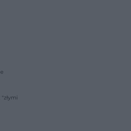
ie
 "złymi