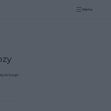
Menu
ozy
daj do Google