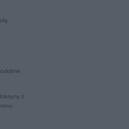
ołą.
.
 podobne
toksyny z
prawy