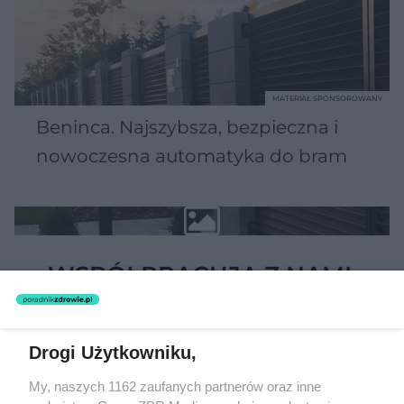
MATERIAŁ SPONSOROWANY
Beninca. Najszybsza, bezpieczna i
nowoczesna automatyka do bram
WSPÓŁPRACUJĄ Z NAMI:
Drogi Użytkowniku,
My, naszych 1162 zaufanych partnerów oraz inne