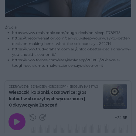
Źródła:
https://www.realsimple.com/tough-decision-sleep-11781975
https://theconversation.com/can-you-sleep-your-way-to-better-
decision-making-heres-what-the-science-says-242714
https://www.trudygraham.com.au/unlock-better-decisions-why-
you-should-sleep-on-it/
https://www.forbes.com/sites/alexknapp/2011/05/26/have-a-
tough-decision-to-make-science-says-sleep-on-it
ODKRYWCZYNIE ZNACZEŃ HOROSKOPY HIEROGLIFY HASZTAGI
Wieszczki, kapłanki, czarownice: głos
kobiet w starożytnych wyroczniach |
Odkrywczynie Znaczeń
G
P
P
P
-
24:55
r
r
r
o
a
z
z
j
z
e
e
w
w
o