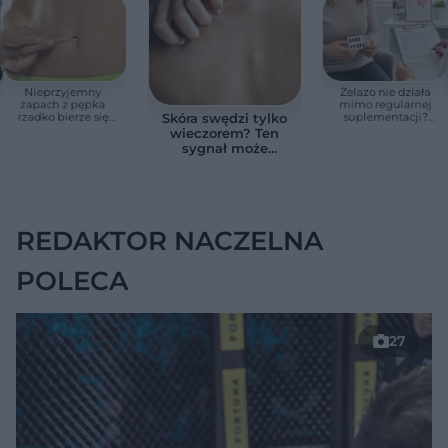
Nieprzyjemny
Żelazo nie działa
zapach z pępka
mimo regularnej
rzadko bierze się
suplementacji?
Skóra swędzi tylko
znikąd. Jeden objaw
Przyczyna może
wieczorem? Ten
zmienia wszystko
ukrywać się w
sygnał może
jelitach
wskazywać na
chorobę, która długo
nie daje objawów
REDAKTOR NACZELNA
POLECA
27