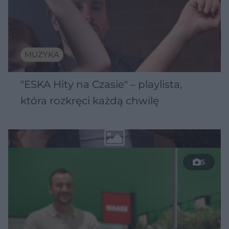
MUZYKA
"ESKA Hity na Czasie" – playlista,
która rozkręci każdą chwilę
5