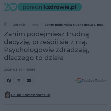
Zdrowie
Inne
Zanim podejmiesz trudną decyzję, prześpij
się z nią. Psychologowie zdradzają, dlaczego to działa
Zanim podejmiesz trudną
decyzję, prześpij się z nią.
Psychologowie zdradzają,
dlaczego to działa
2025-08-21
10:54
Dodaj do Google
Paula Komendarczuk