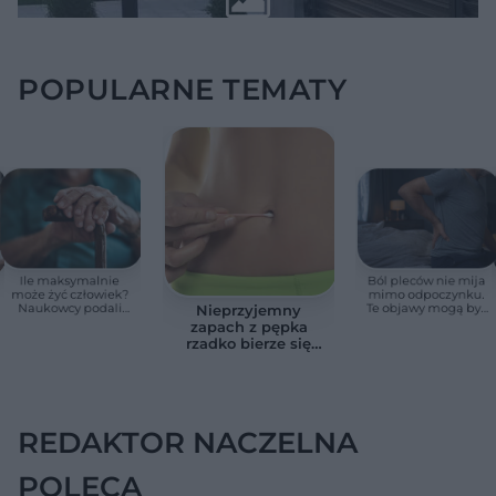
POPULARNE TEMATY
Ile maksymalnie
Ból pleców nie mija
może żyć człowiek?
mimo odpoczynku.
Naukowcy podali
Te objawy mogą być
Nieprzyjemny
zaskakującą liczbę
sygnałem raka
zapach z pępka
rzadko bierze się
znikąd. Jeden objaw
zmienia wszystko
REDAKTOR NACZELNA
POLECA