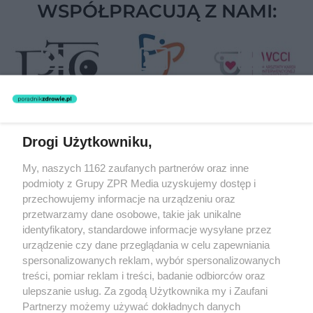
WSPÓŁPRACUJĄ Z NAMI:
Drogi Użytkowniku,
Żaden utwór zamieszczony w serwisie nie może być powielany i
My, naszych 1162 zaufanych partnerów oraz inne
rozpowszechniany lub dalej rozpowszechniany w jakikolwiek sposób
(w tym także elektroniczny lub mechaniczny) na jakimkolwiek polu
podmioty z Grupy ZPR Media uzyskujemy dostęp i
eksploatacji w jakiejkolwiek formie, włącznie z umieszczaniem w
przechowujemy informacje na urządzeniu oraz
Internecie bez pisemnej zgody właściciela praw. Jakiekolwiek użycie
przetwarzamy dane osobowe, takie jak unikalne
lub wykorzystanie utworów w całości lub w części z naruszeniem
prawa, tzn. bez właściwej zgody, jest zabronione pod groźbą kary i
identyfikatory, standardowe informacje wysyłane przez
może być ścigane prawnie.
urządzenie czy dane przeglądania w celu zapewniania
spersonalizowanych reklam, wybór spersonalizowanych
treści, pomiar reklam i treści, badanie odbiorców oraz
ulepszanie usług. Za zgodą Użytkownika my i Zaufani
Partnerzy możemy używać dokładnych danych