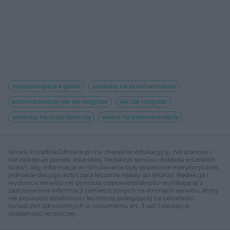
rozgrzewające kąpiele
sposoby na przemarznięcie
przemarznięcie jak się rozgrzać
jak się rozgrzać
sposoby na rozgrzanie się
sauna na przemarznięcie
Serwis PoradnikZdrowie.pl ma charakter edukacyjny, nie stanowi i
nie zastępuje porady lekarskiej. Redakcja serwisu dokłada wszelkich
starań, aby informacje w nim zawarte były poprawne merytorycznie,
jednakże decyzja dotycząca leczenia należy do lekarza. Redakcja i
wydawca serwisu nie ponoszą odpowiedzialności wynikającej z
zastosowania informacji zamieszczonych na stronach serwisu, który
nie prowadzi działalności leczniczej polegającej na udzielaniu
świadczeń zdrowotnych w rozumieniu art. 3 ust 1 ustawy o
działalności leczniczej.