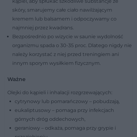
kąpiel, aby spłukać szkodliwe substancje ze
skóry, smarujemy całe ciało nawilżającym
kremem lub balsamem i odpoczywamy co
najmniej przez kwadrans.
Bezpośrednio po wizycie w saunie wydolność
organizmu spada o 30-35 proc. Dlatego nigdy nie
należy korzystać z niej przed treningiem ani
innym sporym wysiłkiem fizycznym.
Ważne
Olejki do kąpieli i inhalacji rozgrzewających:
cytrynowy lub pomarańczowy – pobudzają,
eukaliptusowy – pomaga przy infekcjach
górnych dróg oddechowych,
geraniowy – odkaża, pomaga przy grypie i
przeziębieniu,