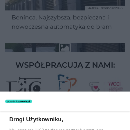
MATERIAŁ SPONSOROWANY
Beninca. Najszybsza, bezpieczna i
nowoczesna automatyka do bram
WSPÓŁPRACUJĄ Z NAMI:
Drogi Użytkowniku,
Żaden utwór zamieszczony w serwisie nie może być powielany i
My, naszych 1162 zaufanych partnerów oraz inne