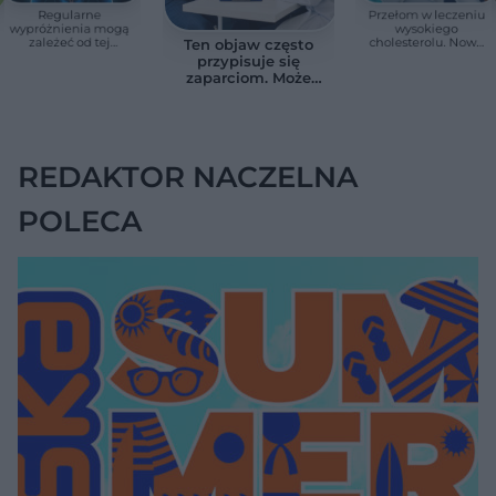
Regularne
Przełom w leczeniu
wypróżnienia mogą
wysokiego
zależeć od tej
cholesterolu. Nowa
Ten objaw często
witaminy. Odkrycie
terapia zmniejszyła
przypisuje się
zaskoczyło
LDL o ponad połowę
zaparciom. Może
naukowców
jednak wskazywać
na chorobę jelita
REDAKTOR NACZELNA
POLECA