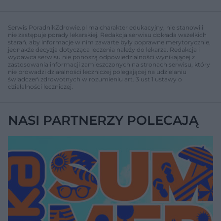
Serwis PoradnikZdrowie.pl ma charakter edukacyjny, nie stanowi i
nie zastępuje porady lekarskiej. Redakcja serwisu dokłada wszelkich
starań, aby informacje w nim zawarte były poprawne merytorycznie,
jednakże decyzja dotycząca leczenia należy do lekarza. Redakcja i
wydawca serwisu nie ponoszą odpowiedzialności wynikającej z
zastosowania informacji zamieszczonych na stronach serwisu, który
nie prowadzi działalności leczniczej polegającej na udzielaniu
świadczeń zdrowotnych w rozumieniu art. 3 ust 1 ustawy o
działalności leczniczej.
NASI PARTNERZY POLECAJĄ