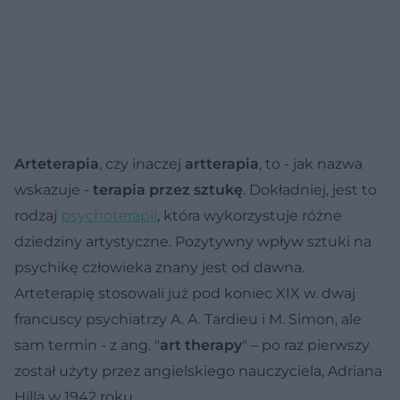
Arteterapia
, czy inaczej
artterapia
, to - jak nazwa
wskazuje -
terapia przez sztukę
. Dokładniej, jest to
rodzaj
psychoterapii
, która wykorzystuje różne
dziedziny artystyczne. Pozytywny wpływ sztuki na
psychikę człowieka znany jest od dawna.
Arteterapię stosowali już pod koniec XIX w. dwaj
francuscy psychiatrzy A. A. Tardieu i M. Simon, ale
sam termin - z ang. "
art therapy
" – po raz pierwszy
został użyty przez angielskiego nauczyciela, Adriana
Hilla w 1942 roku.