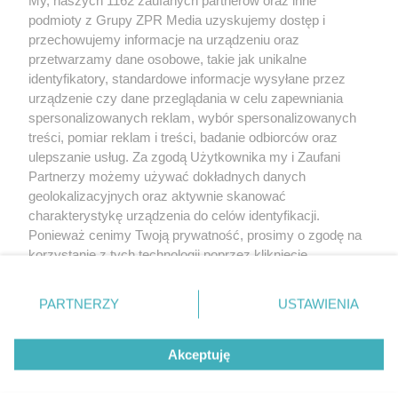
rozpowszechniany lub dalej rozpowszechniany w jakikolwiek sposób
(w tym także elektroniczny lub mechaniczny) na jakimkolwiek polu
podmioty z Grupy ZPR Media uzyskujemy dostęp i
eksploatacji w jakiejkolwiek formie, włącznie z umieszczaniem w
przechowujemy informacje na urządzeniu oraz
Internecie bez pisemnej zgody właściciela praw. Jakiekolwiek użycie
przetwarzamy dane osobowe, takie jak unikalne
lub wykorzystanie utworów w całości lub w części z naruszeniem
prawa, tzn. bez właściwej zgody, jest zabronione pod groźbą kary i
identyfikatory, standardowe informacje wysyłane przez
może być ścigane prawnie.
urządzenie czy dane przeglądania w celu zapewniania
spersonalizowanych reklam, wybór spersonalizowanych
treści, pomiar reklam i treści, badanie odbiorców oraz
ulepszanie usług. Za zgodą Użytkownika my i Zaufani
Partnerzy możemy używać dokładnych danych
geolokalizacyjnych oraz aktywnie skanować
charakterystykę urządzenia do celów identyfikacji.
O nas
Ponieważ cenimy Twoją prywatność, prosimy o zgodę na
korzystanie z tych technologii poprzez kliknięcie
Informacje prawne
„Akceptuję”. Zgoda jest dobrowolna i zawsze możesz ją
Nasze serwisy
zmienić/wycofać klikając przycisk ustawień prywatności
PARTNERZY
USTAWIENIA
znajdujący się w lewym dolnym rogu strony
. Niektóre
© 2026 Grupa ZPR Media
rodzaje przetwarzania danych nie wymagają zgody
Akceptuję
użytkownika, ale masz prawo sprzeciwić się takiemu
przetwarzaniu. Preferencje będą miały zastosowanie tylko
na tej witrynie.