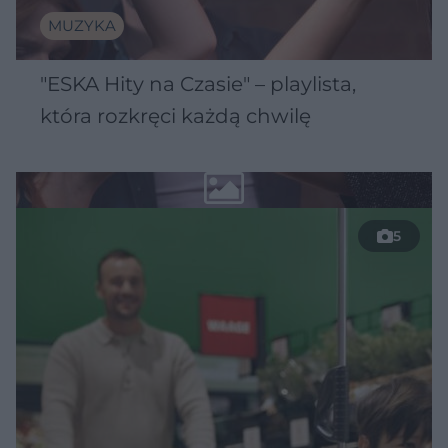
MUZYKA
"ESKA Hity na Czasie" – playlista,
która rozkręci każdą chwilę
5