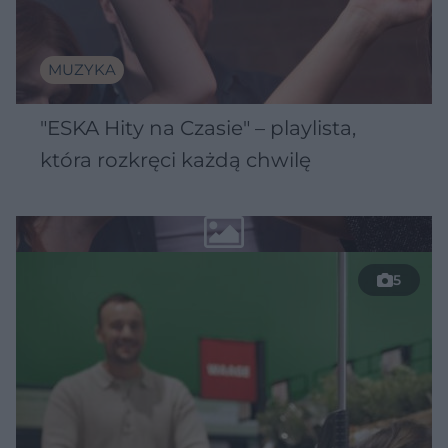
MUZYKA
"ESKA Hity na Czasie" – playlista,
która rozkręci każdą chwilę
5