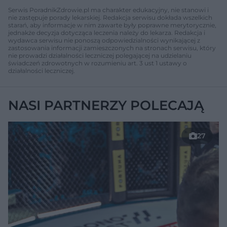
Serwis PoradnikZdrowie.pl ma charakter edukacyjny, nie stanowi i
nie zastępuje porady lekarskiej. Redakcja serwisu dokłada wszelkich
starań, aby informacje w nim zawarte były poprawne merytorycznie,
jednakże decyzja dotycząca leczenia należy do lekarza. Redakcja i
wydawca serwisu nie ponoszą odpowiedzialności wynikającej z
zastosowania informacji zamieszczonych na stronach serwisu, który
nie prowadzi działalności leczniczej polegającej na udzielaniu
świadczeń zdrowotnych w rozumieniu art. 3 ust 1 ustawy o
działalności leczniczej.
NASI PARTNERZY POLECAJĄ
27