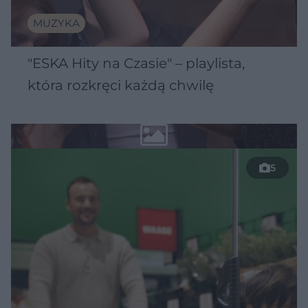
MUZYKA
"ESKA Hity na Czasie" – playlista,
która rozkręci każdą chwilę
5