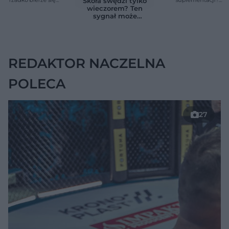
Skóra swędzi tylko
znikąd. Jeden objaw
Przyczyna może
wieczorem? Ten
zmienia wszystko
ukrywać się w
sygnał może
jelitach
wskazywać na
chorobę, która długo
nie daje objawów
REDAKTOR NACZELNA
POLECA
27