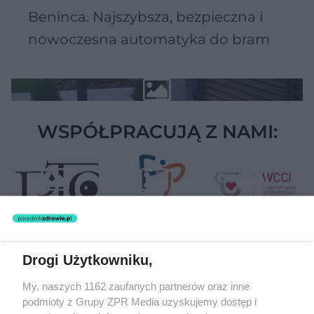
Beninca. Najszybsza, bezpieczna i
nowoczesna automatyka do bram
WSPÓŁPRACUJĄ Z NAMI:
Drogi Użytkowniku,
Żaden utwór zamieszczony w serwisie nie może być powielany i
My, naszych 1162 zaufanych partnerów oraz inne
rozpowszechniany lub dalej rozpowszechniany w jakikolwiek sposób
podmioty z Grupy ZPR Media uzyskujemy dostęp i
(w tym także elektroniczny lub mechaniczny) na jakimkolwiek polu