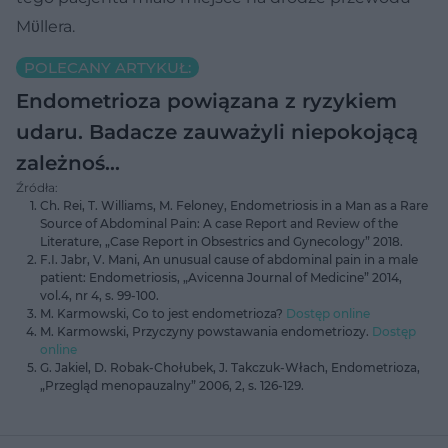
Mϋllera.
POLECANY ARTYKUŁ:
Endometrioza powiązana z ryzykiem
udaru. Badacze zauważyli niepokojącą
zależnoś…
Źródła:
Ch. Rei, T. Williams, M. Feloney, Endometriosis in a Man as a Rare
Source of Abdominal Pain: A case Report and Review of the
Literature, „Case Report in Obsestrics and Gynecology” 2018.
F.I. Jabr, V. Mani, An unusual cause of abdominal pain in a male
patient: Endometriosis, „Avicenna Journal of Medicine” 2014,
vol.4, nr 4, s. 99-100.
M. Karmowski, Co to jest endometrioza?
Dostęp online
M. Karmowski, Przyczyny powstawania endometriozy.
Dostęp
online
G. Jakiel, D. Robak-Chołubek, J. Takczuk-Włach, Endometrioza,
„Przegląd menopauzalny” 2006, 2, s. 126-129.