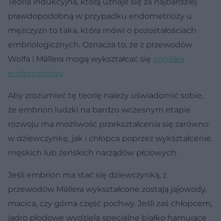
Teoria indukcyjna, którą uznaje się za najbardziej
prawdopodobną w przypadku endometriozy u
mężczyzn to taka, która mówi o pozostałościach
embriologicznych. Oznacza to, że z przewodów
Wolfa i Mϋllera mogą wykształcać się
ogniska
endometriozy
.
Aby zrozumieć tę teorię należy uświadomić sobie,
że embrion ludzki na bardzo wczesnym etapie
rozwoju ma możliwość przekształcenia się zarówno
w dziewczynkę, jak i chłopca poprzez wykształcenie
męskich lub żeńskich narządów płciowych.
Jeśli embrion ma stać się dziewczynką, z
przewodów Mϋllera wykształcone zostają jajowody,
macica, czy górna część pochwy. Jeśli zaś chłopcem,
jądro płodowe wydziela specjalne białko hamujące