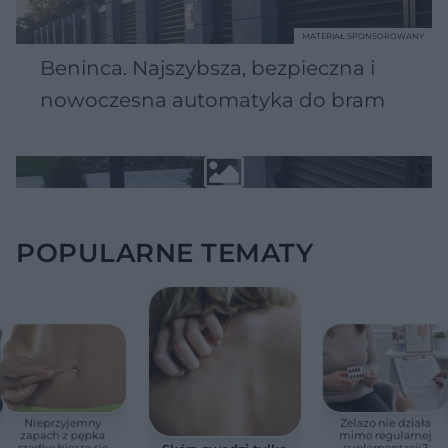
MATERIAŁ SPONSOROWANY
Beninca. Najszybsza, bezpieczna i
nowoczesna automatyka do bram
POPULARNE TEMATY
Nieprzyjemny
Żelazo nie działa
zapach z pępka
mimo regularnej
rzadko bierze się
suplementacji?