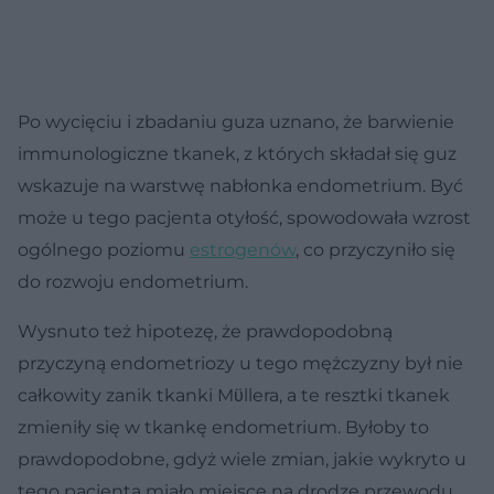
Po wycięciu i zbadaniu guza uznano, że barwienie
immunologiczne tkanek, z których składał się guz
wskazuje na warstwę nabłonka endometrium. Być
może u tego pacjenta otyłość, spowodowała wzrost
ogólnego poziomu
estrogenów
, co przyczyniło się
do rozwoju endometrium.
Wysnuto też hipotezę, że prawdopodobną
przyczyną endometriozy u tego mężczyzny był nie
całkowity zanik tkanki Mϋllera, a te resztki tkanek
zmieniły się w tkankę endometrium. Byłoby to
prawdopodobne, gdyż wiele zmian, jakie wykryto u
tego pacjenta miało miejsce na drodze przewodu