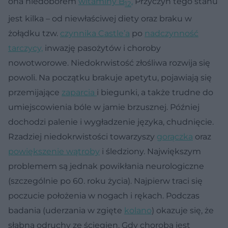
ona niedoborem
witaminy B
.
Przyczyn tego stanu
12
jest kilka – od niewłaściwej diety oraz braku w
żołądku tzw.
czynnika Castle’a
po
nadczynność
tarczycy,
inwazję pasożytów i choroby
nowotworowe. Niedokrwistość złośliwa rozwija się
powoli. Na początku brakuje apetytu, pojawiają się
przemijające
zaparcia
i biegunki, a także trudne do
umiejscowienia bóle w jamie brzusznej. Później
dochodzi palenie i wygładzenie języka, chudnięcie.
Rzadziej niedokrwistości towarzyszy
gorączka
oraz
powiększenie wątroby
i śledziony. Największym
problemem są jednak powikłania neurologiczne
(szczególnie po 60. roku życia). Najpierw traci się
poczucie położenia w nogach i rękach. Podczas
badania (uderzania w zgięte
kolano
) okazuje się, że
słabną odruchy ze ścięgien. Gdy choroba jest