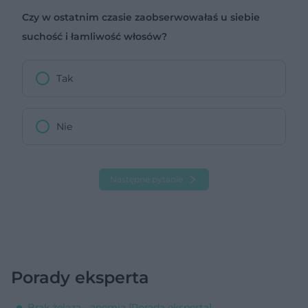
Czy w ostatnim czasie zaobserwowałaś u siebie
suchość i łamliwość włosów?
Tak
Nie
Następne pytanie
Porady eksperta
Brak żelaza - anemia [Porada eksperta]