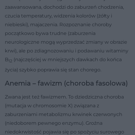
zaawansowana, dochodzi do zaburzeń chodzenia,
czucia temperatury, widzenia kolorów (żółty i
niebieski), majaczenia. Rozpoznanie choroby
początkowo bywa trudne (zaburzenia
neurologiczne mogą wyprzedzać zmiany w obrazie
krwi), ale po zdiagnozowaniu i podawaniu witaminy
B
(najczęściej w mniejszych dawkach do końca
12
życia) szybko poprawia się stan chorego.
Anemia – fawizm (choroba fasolowa)
Zwana jest też fawizmem. To dziedziczna choroba
(mutacja w chromosomie X) związana z
zaburzeniami metabolizmu krwinek czerwonych
(niedoborem pewnego enzymu). Groźna
niedokrwistość pojawia się po spożyciu surowego