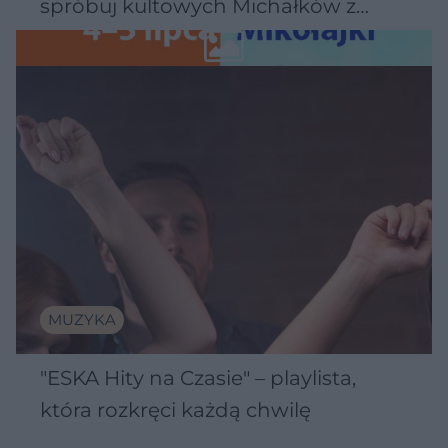
spróbuj kultowych Michałków z
Wawelu
MUZYKA
"ESKA Hity na Czasie" – playlista,
która rozkręci każdą chwilę