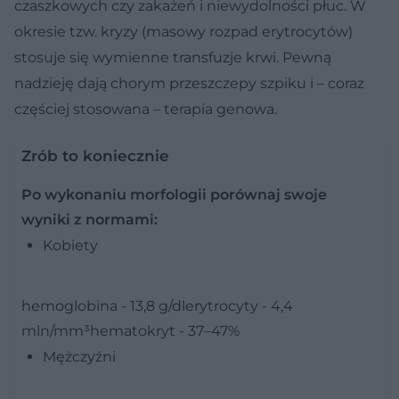
czaszkowych czy zakażeń i niewydolności płuc. W
okresie tzw. kryzy (masowy rozpad erytrocytów)
stosuje się wymienne transfuzje krwi. Pewną
nadzieję dają chorym przeszczepy szpiku i – coraz
częściej stosowana – terapia genowa.
Zrób to koniecznie
Po wykonaniu morfologii porównaj swoje
wyniki z normami:
Kobiety
hemoglobina - 13,8 g/dlerytrocyty - 4,4
mln/mm³hematokryt - 37–47%
Mężczyźni