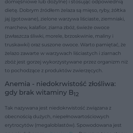
domięśniowe lub dożylne) i stosując odpowiednią
dietę. Dobrym źródłem żelaza są mięso, ryby, żółtka
jaj (gotowane), zielone warzywa liściaste, ziemniaki,
marchew, kalafior, ziarna zbóż, świeże owoce
(zwłaszcza śliwki, morele, brzoskwinie, maliny i
truskawki) oraz suszone owoce. Warto pamiętać, że
żelazo zawarte w warzywach liściastych i ziarnach
zbóż jest gorzej wykorzystywane przez organizm niż
to pochodzące z produktów zwierzęcych.
Anemia - niedokrwistość złośliwa:
gdy brak witaminy B
12
Tak nazywana jest niedokrwistość związana z
obecnością dużych, niepełnowartościowych
erytrocytów (megaloblastów). Spowodowana jest