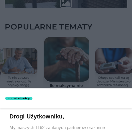
POPULARNE TEMATY
To nie zawsze
Długo czekali na tę
niestrawność. Te
decyzję. Ministerstwo
objawy mogą
rozszerza refundację
Ile maksymalnie
wskazywać na raka
pomp insulinowych
może żyć człowiek?
trzustki
Naukowcy podali
zaskakującą liczbę
Drogi Użytkowniku,
REDAKTOR NACZELNA
My, naszych 1162 zaufanych partnerów oraz inne