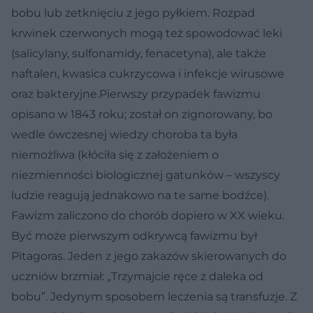
bobu lub zetknięciu z jego pyłkiem. Rozpad
krwinek czerwonych mogą też spowodować leki
(salicylany, sulfonamidy, fenacetyna), ale także
naftalen, kwasica cukrzycowa i infekcje wirusowe
oraz bakteryjne.Pierwszy przypadek fawizmu
opisano w 1843 roku; został on zignorowany, bo
wedle ówczesnej wiedzy choroba ta była
niemożliwa (kłóciła się z założeniem o
niezmienności biologicznej gatunków – wszyscy
ludzie reagują jednakowo na te same bodźce).
Fawizm zaliczono do chorób dopiero w XX wieku.
Być może pierwszym odkrywcą fawizmu był
Pitagoras. Jeden z jego zakazów skierowanych do
uczniów brzmiał: „Trzymajcie ręce z daleka od
bobu”. Jedynym sposobem leczenia są transfuzje. Z