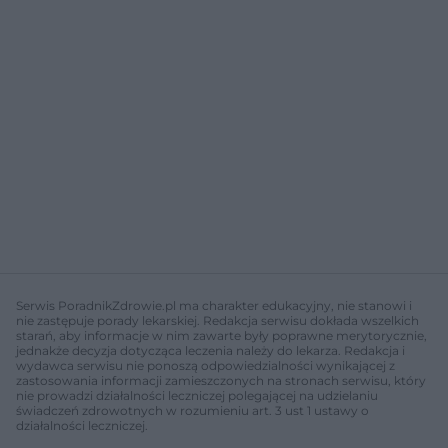
Serwis PoradnikZdrowie.pl ma charakter edukacyjny, nie stanowi i
nie zastępuje porady lekarskiej. Redakcja serwisu dokłada wszelkich
starań, aby informacje w nim zawarte były poprawne merytorycznie,
jednakże decyzja dotycząca leczenia należy do lekarza. Redakcja i
wydawca serwisu nie ponoszą odpowiedzialności wynikającej z
zastosowania informacji zamieszczonych na stronach serwisu, który
nie prowadzi działalności leczniczej polegającej na udzielaniu
świadczeń zdrowotnych w rozumieniu art. 3 ust 1 ustawy o
działalności leczniczej.