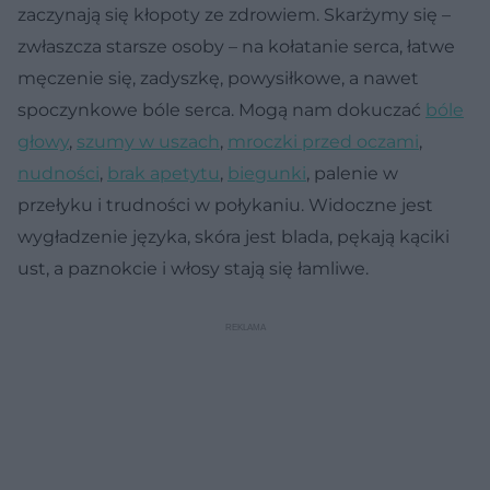
zaczynają się kłopoty ze zdrowiem. Skarżymy się –
zwłaszcza starsze osoby – na kołatanie serca, łatwe
męczenie się, zadyszkę, powysiłkowe, a nawet
spoczynkowe bóle serca. Mogą nam dokuczać
bóle
głowy
,
szumy w uszach
,
mroczki przed oczami
,
nudności
,
brak apetytu
,
biegunki
, palenie w
przełyku i trudności w połykaniu. Widoczne jest
wygładzenie języka, skóra jest blada, pękają kąciki
ust, a paznokcie i włosy stają się łamliwe.