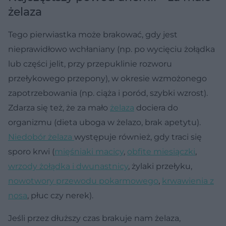
żelaza
Tego pierwiastka może brakować, gdy jest
nieprawidłowo wchłaniany (np. po wycięciu żołądka
lub części jelit, przy przepuklinie rozworu
przełykowego przepony), w okresie wzmożonego
zapotrzebowania (np. ciąża i poród, szybki wzrost).
Zdarza się też, że za mało
żelaza
dociera do
organizmu (dieta uboga w żelazo, brak apetytu).
Niedobór żelaza
występuje również, gdy traci się
sporo krwi (
mięśniaki macicy
,
obfite miesiączki
,
wrzody żołądka i dwunastnicy
, żylaki przełyku,
nowotwory przewodu pokarmowego
,
krwawienia z
nosa
, płuc czy nerek).
Jeśli przez dłuższy czas brakuje nam żelaza,