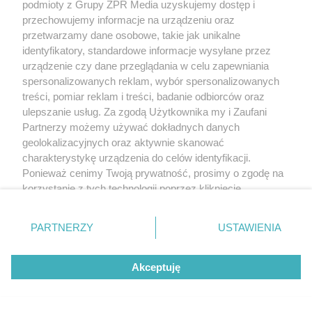
POLECA
podmioty z Grupy ZPR Media uzyskujemy dostęp i
przechowujemy informacje na urządzeniu oraz
przetwarzamy dane osobowe, takie jak unikalne
identyfikatory, standardowe informacje wysyłane przez
urządzenie czy dane przeglądania w celu zapewniania
spersonalizowanych reklam, wybór spersonalizowanych
treści, pomiar reklam i treści, badanie odbiorców oraz
ulepszanie usług. Za zgodą Użytkownika my i Zaufani
Partnerzy możemy używać dokładnych danych
geolokalizacyjnych oraz aktywnie skanować
charakterystykę urządzenia do celów identyfikacji.
Ponieważ cenimy Twoją prywatność, prosimy o zgodę na
korzystanie z tych technologii poprzez kliknięcie
„Akceptuję”. Zgoda jest dobrowolna i zawsze możesz ją
zmienić/wycofać klikając przycisk ustawień prywatności
MATERIAŁ SPONSOROWANY
PARTNERZY
USTAWIENIA
znajdujący się w lewym dolnym rogu strony
. Niektóre
ESKA Summer Camp 2026 rusza w
rodzaje przetwarzania danych nie wymagają zgody
trasę! Odwiedź strefę Wawel i
Akceptuję
użytkownika, ale masz prawo sprzeciwić się takiemu
spróbuj kultowych Michałków z
przetwarzaniu. Preferencje będą miały zastosowanie tylko
na tej witrynie.
Wawelu