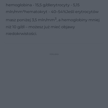
hemoglobina - 15,5 g/dlerytrocyty - 5,15
mln/mm³hematokryt - 40–54%Jeśli erytrocytów
3
masz poniżej 3,5 mln/mm
, a hemoglobiny mniej
niż 10 g/dl – możesz już mieć objawy
niedokrwistości.