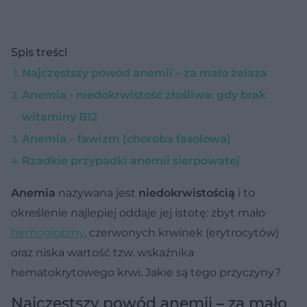
Spis treści
Najczęstszy powód anemii – za mało żelaza
Anemia - niedokrwistość złośliwa: gdy brak
witaminy B12
Anemia – fawizm (choroba fasolowa)
Rzadkie przypadki anemii sierpowatej
Anemia
nazywana jest
niedokrwistością
i to
określenie najlepiej oddaje jej istotę: zbyt mało
hemoglobiny
, czerwonych krwinek (erytrocytów)
oraz niska wartość tzw. wskaźnika
hematokrytowego krwi. Jakie są tego przyczyny?
Najczęstszy powód anemii – za mało