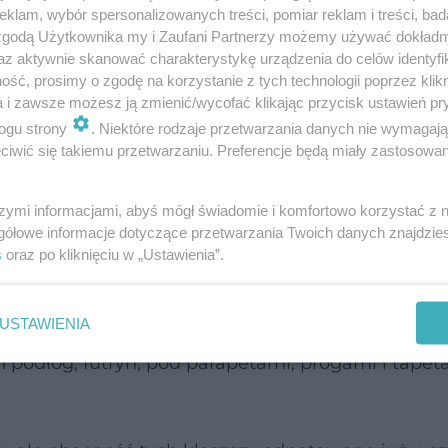
klam, wybór spersonalizowanych treści, pomiar reklam i treści, bad
 zgodą Użytkownika my i Zaufani Partnerzy możemy używać dokład
az aktywnie skanować charakterystykę urządzenia do celów identyfi
ść, prosimy o zgodę na korzystanie z tych technologii poprzez klikn
ach, gołębnikach, a także na strychach czy pod
a i zawsze możesz ją zmienić/wycofać klikając przycisk ustawień pr
ogu strony
. Niektóre rodzaje przetwarzania danych nie wymagaj
iwić się takiemu przetwarzaniu. Preferencje będą miały zastosowanie
odniałe pasożyty mogą przedostawać się do miesz
szymi informacjami, abyś mógł świadomie i komfortowo korzystać z
jest to, że żerują całymi grupami, zwykle w nocy.
gółowe informacje dotyczące przetwarzania Twoich danych znajdzi
s
oraz po kliknięciu w „Ustawienia”.
 swędzące i długo się goją. Zmiany skórne mogą s
USTAWIENIA
h podłóg, futryn, pod parapetami, progami i tapet