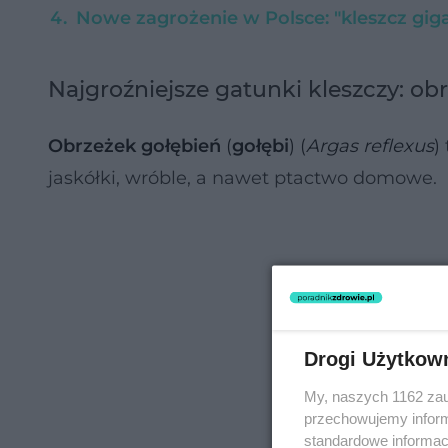
Nowe zagrożenie w Polsce: "kleszcz gi
Najgroźniejsze gatunki kleszczy: obr
Obrzeżek gołębień
(
gołębi
) (
Argas reflexus
)
jaskółki, wróble, a nawet ptactwo domowe.
Drogi Użytkow
My, naszych 1162 zau
przechowujemy informa
standardowe informac