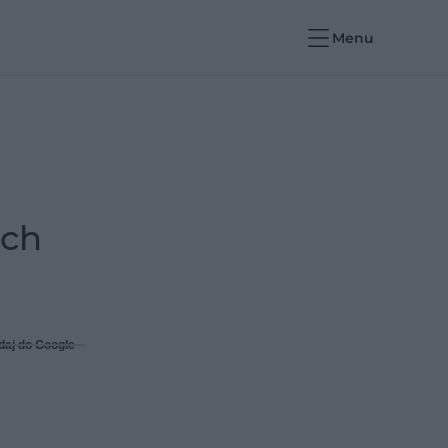
Menu
ich
daj do Google