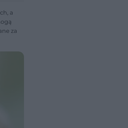
ch, a
mogą
ane za