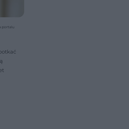
a portalu
potkać
zą
et