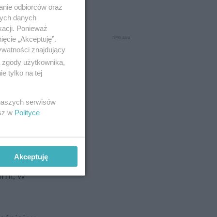
anie odbiorców oraz
nych danych
kacji. Ponieważ
ięcie „Akceptuję”.
daszach
ywatności znajdujący
ą zgody użytkownika,
 tylko na tej
kań i
 naszych serwisów
esz w
Polityce
ię
Akceptuję
ami, w