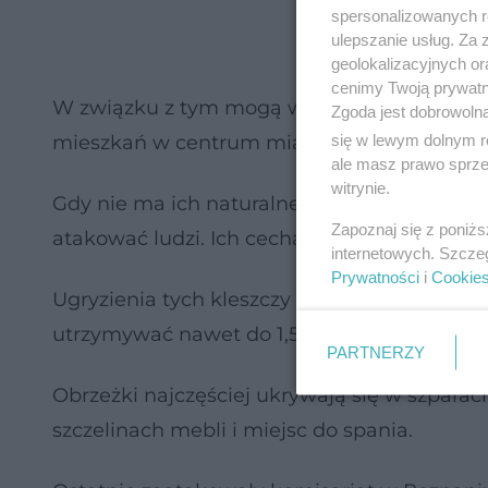
spersonalizowanych re
ulepszanie usług. Za
geolokalizacyjnych or
cenimy Twoją prywatno
W związku z tym mogą występować w kurnik
Zgoda jest dobrowoln
się w lewym dolnym r
mieszkań w centrum miast.
ale masz prawo sprzec
witrynie.
Gdy nie ma ich naturalnego żywiciela, wygł
Zapoznaj się z poniż
atakować ludzi. Ich cechą charakterystyczną 
internetowych. Szcze
Prywatności
i
Cookie
Ugryzienia tych kleszczy są bardzo bolesne,
utrzymywać nawet do 1,5 roku.
PARTNERZY
Obrzeżki najczęściej ukrywają się w szparac
szczelinach mebli i miejsc do spania.