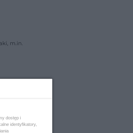
ki, m.in.
y dostęp i
lne identyfikatory,
iania