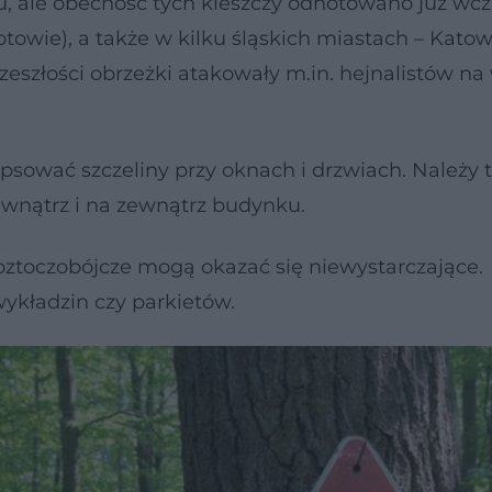
, ale obecność tych kleszczy odnotowano już wcz
towie), a także w kilku śląskich miastach – Katow
eszłości obrzeżki atakowały m.in. hejnalistów na
ipsować szczeliny przy oknach i drzwiach. Należy 
wnątrz i na zewnątrz budynku.
oztoczobójcze mogą okazać się niewystarczające.
ykładzin czy parkietów.