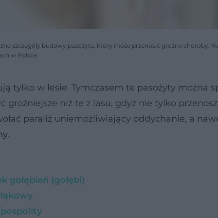
doczne szczegóły budowy pasożyta, który może przenosić groźne choroby. N
ach w Polsce.
ją tylko w lesie. Tymczasem te pasożyty można s
roźniejsze niż te z lasu, gdyż nie tylko przenos
wołać paraliż uniemożliwiający oddychanie, a naw
ny
.
k gołębień (gołębi)
z łąkowy
 pospolity