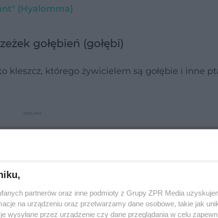
gant" (Hyalomma)
zeżek gołębień (gołębi)
to kleszcz, którego żywicielem są gołębie i inne pta
niku,
fanych partnerów oraz inne podmioty z Grupy ZPR Media uzyskujem
cje na urządzeniu oraz przetwarzamy dane osobowe, takie jak unika
je wysyłane przez urządzenie czy dane przeglądania w celu zapewn