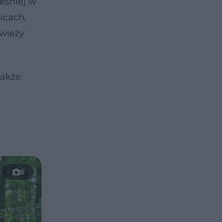
eśniej w
icach,
 wieży
także
5