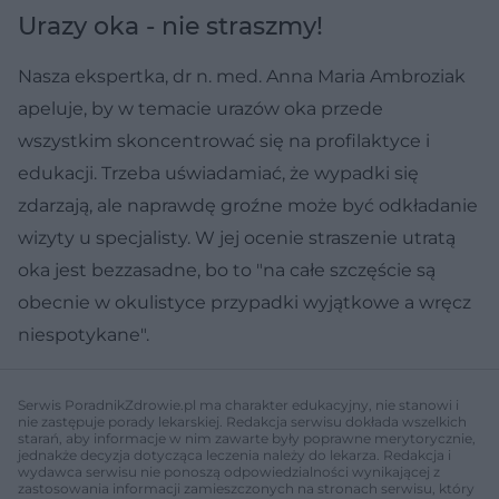
Urazy oka - nie straszmy!
Nasza ekspertka, dr n. med. Anna Maria Ambroziak
apeluje, by w temacie urazów oka przede
wszystkim skoncentrować się na profilaktyce i
edukacji. Trzeba uświadamiać, że wypadki się
zdarzają, ale naprawdę groźne może być odkładanie
wizyty u specjalisty. W jej ocenie straszenie utratą
oka jest bezzasadne, bo to "na całe szczęście są
obecnie w okulistyce przypadki wyjątkowe a wręcz
niespotykane".
Serwis PoradnikZdrowie.pl ma charakter edukacyjny, nie stanowi i
nie zastępuje porady lekarskiej. Redakcja serwisu dokłada wszelkich
starań, aby informacje w nim zawarte były poprawne merytorycznie,
jednakże decyzja dotycząca leczenia należy do lekarza. Redakcja i
wydawca serwisu nie ponoszą odpowiedzialności wynikającej z
zastosowania informacji zamieszczonych na stronach serwisu, który