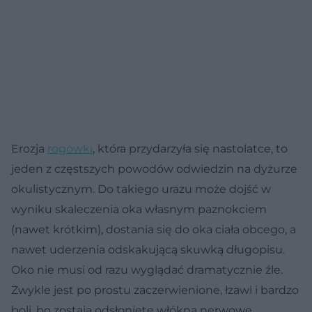
Erozja
rogówki
, która przydarzyła się nastolatce, to
jeden z częstszych powodów odwiedzin na dyżurze
okulistycznym. Do takiego urazu może dojść w
wyniku skaleczenia oka własnym paznokciem
(nawet krótkim), dostania się do oka ciała obcego, a
nawet uderzenia odskakującą skuwką długopisu.
Oko nie musi od razu wyglądać dramatycznie źle.
Zwykle jest po prostu zaczerwienione, łzawi i bardzo
boli, bo zostają odsłonięte włókna nerwowe.