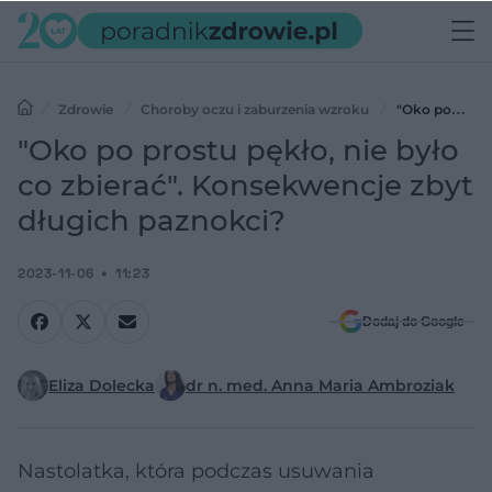
Zdrowie
Choroby oczu i zaburzenia wzroku
"Oko po
prostu pękło, nie było co zbierać". Konsekwencje zbyt długich
"Oko po prostu pękło, nie było
paznokci?
co zbierać". Konsekwencje zbyt
długich paznokci?
2023-11-06
11:23
Dodaj do Google
Eliza Dolecka
dr n. med. Anna Maria Ambroziak
Nastolatka, która podczas usuwania