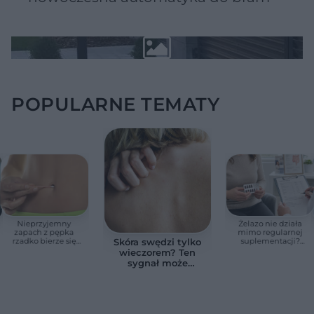
POPULARNE TEMATY
Nieprzyjemny
Żelazo nie działa
zapach z pępka
mimo regularnej
rzadko bierze się
suplementacji?
Skóra swędzi tylko
znikąd. Jeden objaw
Przyczyna może
wieczorem? Ten
zmienia wszystko
ukrywać się w
sygnał może
jelitach
wskazywać na
chorobę, która długo
nie daje objawów