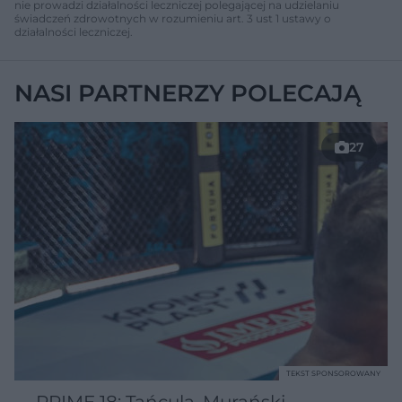
nie prowadzi działalności leczniczej polegającej na udzielaniu
świadczeń zdrowotnych w rozumieniu art. 3 ust 1 ustawy o
działalności leczniczej.
NASI PARTNERZY POLECAJĄ
27
TEKST SPONSOROWANY
PRIME 18: Tańcula, Murański,