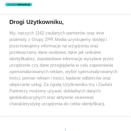
Drogi Użytkowniku,
Żaden utwór zamieszczony w serwisie nie może być powielany i
My, naszych 1162 zaufanych partnerów oraz inne
rozpowszechniany lub dalej rozpowszechniany w jakikolwiek sposób
podmioty z Grupy ZPR Media uzyskujemy dostęp i
(w tym także elektroniczny lub mechaniczny) na jakimkolwiek polu
eksploatacji w jakiejkolwiek formie, włącznie z umieszczaniem w
przechowujemy informacje na urządzeniu oraz
Internecie bez pisemnej zgody właściciela praw. Jakiekolwiek użycie
przetwarzamy dane osobowe, takie jak unikalne
lub wykorzystanie utworów w całości lub w części z naruszeniem
identyfikatory, standardowe informacje wysyłane przez
prawa, tzn. bez właściwej zgody, jest zabronione pod groźbą kary i
może być ścigane prawnie.
urządzenie czy dane przeglądania w celu zapewniania
spersonalizowanych reklam, wybór spersonalizowanych
treści, pomiar reklam i treści, badanie odbiorców oraz
ulepszanie usług. Za zgodą Użytkownika my i Zaufani
Partnerzy możemy używać dokładnych danych
geolokalizacyjnych oraz aktywnie skanować
charakterystykę urządzenia do celów identyfikacji.
O nas
Ponieważ cenimy Twoją prywatność, prosimy o zgodę na
korzystanie z tych technologii poprzez kliknięcie
Informacje prawne
„Akceptuję”. Zgoda jest dobrowolna i zawsze możesz ją
zmienić/wycofać klikając przycisk ustawień prywatności
Nasze serwisy