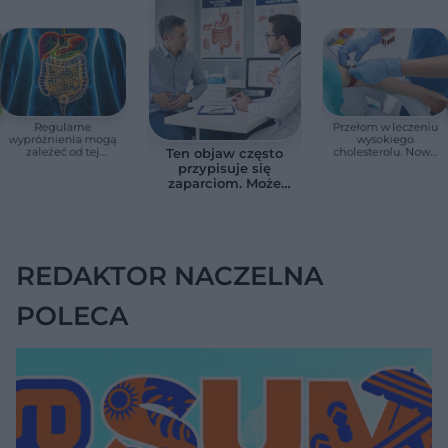
Regularne
Przełom w leczeniu
wypróżnienia mogą
wysokiego
zależeć od tej
cholesterolu. Nowa
Ten objaw często
witaminy. Odkrycie
terapia zmniejszyła
przypisuje się
zaskoczyło
LDL o ponad połowę
zaparciom. Może
naukowców
jednak wskazywać
na chorobę jelita
REDAKTOR NACZELNA
POLECA