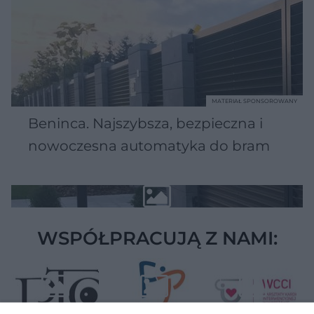
MATERIAŁ SPONSOROWANY
Beninca. Najszybsza, bezpieczna i
nowoczesna automatyka do bram
WSPÓŁPRACUJĄ Z NAMI: