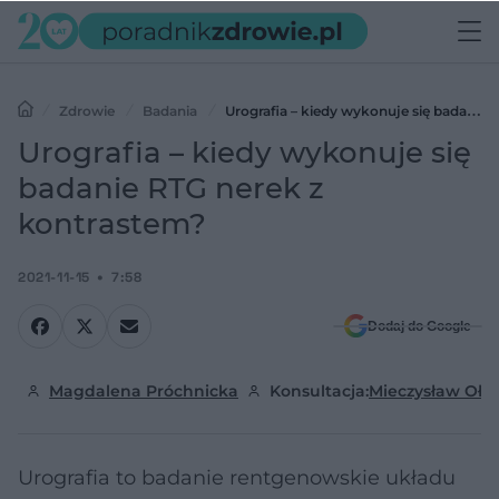
Zdrowie
Badania
Urografia – kiedy wykonuje się badanie
RTG nerek z kontrastem?
Urografia – kiedy wykonuje się
badanie RTG nerek z
kontrastem?
2021-11-15
7:58
Dodaj do Google
Magdalena Próchnicka
Konsultacja:
Mieczysław Ołpi
Urografia to badanie rentgenowskie układu