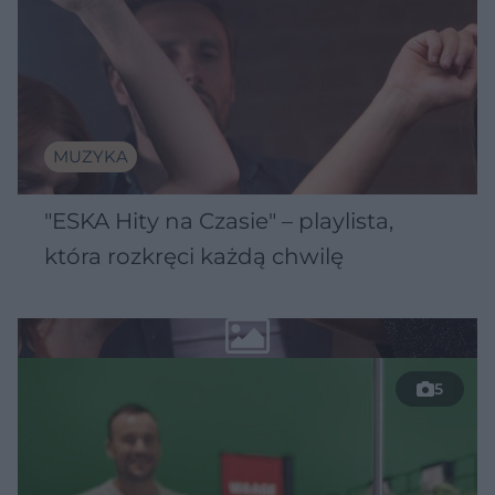
MUZYKA
"ESKA Hity na Czasie" – playlista,
która rozkręci każdą chwilę
5