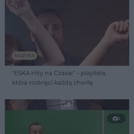
MUZYKA
"ESKA Hity na Czasie" – playlista,
która rozkręci każdą chwilę
5