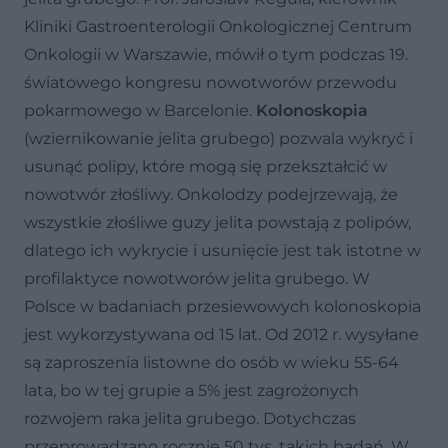
Kliniki Gastroenterologii Onkologicznej Centrum
Onkologii w Warszawie, mówił o tym podczas 19.
światowego kongresu nowotworów przewodu
pokarmowego w Barcelonie.
Kolonoskopia
(wziernikowanie jelita grubego) pozwala wykryć i
usunąć polipy, które mogą się przekształcić w
nowotwór złośliwy. Onkolodzy podejrzewają, że
wszystkie złośliwe guzy jelita powstają z polipów,
dlatego ich wykrycie i usunięcie jest tak istotne w
profilaktyce nowotworów jelita grubego. W
Polsce w badaniach przesiewowych kolonoskopia
jest wykorzystywana od 15 lat. Od 2012 r. wysyłane
są zaproszenia listowne do osób w wieku 55-64
lata, bo w tej grupie a 5% jest zagrożonych
rozwojem raka jelita grubego. Dotychczas
przeprowadzano rocznie 50 tys. takich badań. W