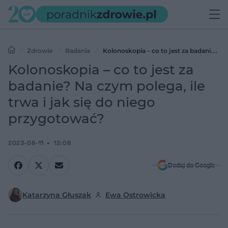
Zdrowie
Badania
Kolonoskopia – co to jest za badanie?
Na czym polega, ile trwa i jak się do niego przygotować?
Kolonoskopia – co to jest za
badanie? Na czym polega, ile
trwa i jak się do niego
przygotować?
2023-08-11
12:08
Dodaj do Google
Katarzyna Głuszak
Ewa Ostrowicka