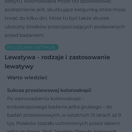
odbytu. Kolonoskopia może też spowodować
podrażnienie jelit, skutkujące biegunką, która może
trwać do kilku dni. Może to być także skutek
uboczny środków przeczyszczających podawanych
przed badaniem.
POLECANY ARTYKUŁ:
Lewatywa - rodzaje i zastosowanie
lewatywy
Warto wiedzieć
Sukces przesiewowej kolonoskopii
Po wprowadzeniu kolonoskopii –
endoskopowego badania jelita grubego – do
badań przesiewowych, w ostatnich 15 latach aż 9
tys. Polaków zostało uchronionych przed rakiem
jelita grubego. Prof. Jarosław Reguła, kierownik