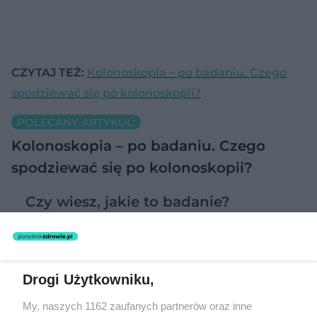
CZYTAJ TEŻ:
Kolonoskopia – po badaniu. Czego
spodziewać się po kolonoskopii?
POLECANY ARTYKUŁ:
Kolonoskopia – po badaniu. Czego
spodziewać się po kolonoskopii?
Czy wiesz, jakie to badanie?
Pytanie 1 z 10
densytometria
Drogi Użytkowniku,
My, naszych 1162 zaufanych partnerów oraz inne