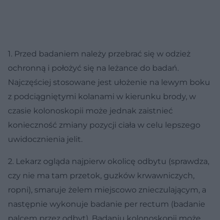
1. Przed badaniem należy przebrać się w odzież
ochronną i położyć się na leżance do badań.
Najczęściej stosowane jest ułożenie na lewym boku
z podciągniętymi kolanami w kierunku brody, w
czasie kolonoskopii może jednak zaistnieć
konieczność zmiany pozycji ciała w celu lepszego
uwidocznienia jelit.
2. Lekarz ogląda najpierw okolicę odbytu (sprawdza,
czy nie ma tam przetok, guzków krwawniczych,
ropni), smaruje żelem miejscowo znieczulającym, a
następnie wykonuje badanie per rectum (badanie
palcem przez odbyt). Badaniu kolonoskopii może