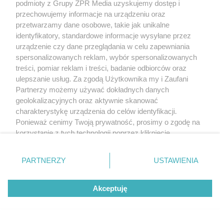
podmioty z Grupy ZPR Media uzyskujemy dostęp i
przechowujemy informacje na urządzeniu oraz
przetwarzamy dane osobowe, takie jak unikalne
identyfikatory, standardowe informacje wysyłane przez
urządzenie czy dane przeglądania w celu zapewniania
spersonalizowanych reklam, wybór spersonalizowanych
treści, pomiar reklam i treści, badanie odbiorców oraz
ulepszanie usług. Za zgodą Użytkownika my i Zaufani
Partnerzy możemy używać dokładnych danych
badanie USG jamy brzusznej
geolokalizacyjnych oraz aktywnie skanować
charakterystykę urządzenia do celów identyfikacji.
Ponieważ cenimy Twoją prywatność, prosimy o zgodę na
nieinwazyjny pomiar gęstości kości za
korzystanie z tych technologii poprzez kliknięcie
pomocą promieni RTG
„Akceptuję”. Zgoda jest dobrowolna i zawsze możesz ją
zmienić/wycofać klikając przycisk ustawień prywatności
PARTNERZY
USTAWIENIA
znajdujący się w lewym dolnym rogu strony
. Niektóre
przegląd stomatologiczny jamy ustnej
rodzaje przetwarzania danych nie wymagają zgody
Akceptuję
użytkownika, ale masz prawo sprzeciwić się takiemu
przetwarzaniu. Preferencje będą miały zastosowanie tylko
Następne pytanie
na tej witrynie.