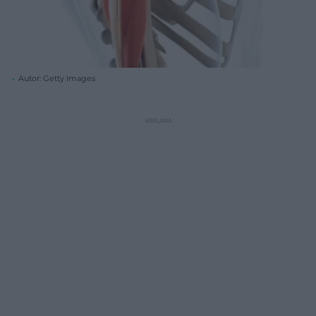
Autor: Getty Images