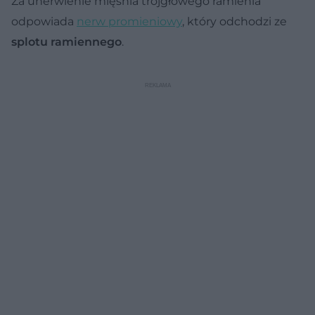
Za unerwienie mięśnia trójgłowego ramienia
odpowiada
nerw promieniowy
, który odchodzi ze
splotu ramiennego
.