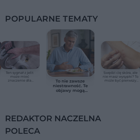
POPULARNE TEMATY
Ten sygnał z jelit
Swędzi cię skóra, ale
może mieć
nie masz wysypki? To
znaczenie dla
może być pierwszy
To nie zawsze
zdrowia. Naukowcy
cichy sygnał raka
niestrawność. Te
wskazali zdrowy
trzustki, zanim
objawy mogą
zakres
pojawią się inne
wskazywać na raka
objawy
trzustki
REDAKTOR NACZELNA
POLECA