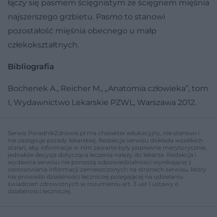
łączy się pasmem ścięgnistym ze ścięgnem mięśnia
najszerszego grzbietu. Pasmo to stanowi
pozostałość mięśnia obecnego u małp
człekokształtnych.
Bibliografia
Bochenek A., Reicher M., „Anatomia człowieka”, tom
I, Wydawnictwo Lekarskie PZWL, Warszawa 2012.
Serwis PoradnikZdrowie.pl ma charakter edukacyjny, nie stanowi i
nie zastępuje porady lekarskiej. Redakcja serwisu dokłada wszelkich
starań, aby informacje w nim zawarte były poprawne merytorycznie,
jednakże decyzja dotycząca leczenia należy do lekarza. Redakcja i
wydawca serwisu nie ponoszą odpowiedzialności wynikającej z
zastosowania informacji zamieszczonych na stronach serwisu, który
nie prowadzi działalności leczniczej polegającej na udzielaniu
świadczeń zdrowotnych w rozumieniu art. 3 ust 1 ustawy o
działalności leczniczej.