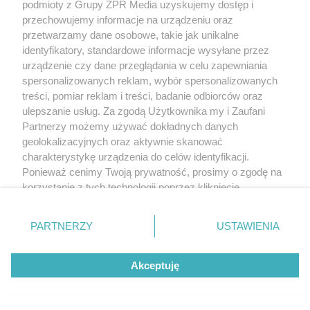
podmioty z Grupy ZPR Media uzyskujemy dostęp i
przechowujemy informacje na urządzeniu oraz
przetwarzamy dane osobowe, takie jak unikalne
identyfikatory, standardowe informacje wysyłane przez
urządzenie czy dane przeglądania w celu zapewniania
spersonalizowanych reklam, wybór spersonalizowanych
treści, pomiar reklam i treści, badanie odbiorców oraz
ulepszanie usług. Za zgodą Użytkownika my i Zaufani
Partnerzy możemy używać dokładnych danych
geolokalizacyjnych oraz aktywnie skanować
Żaden utwór zamieszczony w serwisie nie może być powielany i
rozpowszechniany lub dalej rozpowszechniany w jakikolwiek sposób
charakterystykę urządzenia do celów identyfikacji.
(w tym także elektroniczny lub mechaniczny) na jakimkolwiek polu
Ponieważ cenimy Twoją prywatność, prosimy o zgodę na
eksploatacji w jakiejkolwiek formie, włącznie z umieszczaniem w
korzystanie z tych technologii poprzez kliknięcie
Internecie bez pisemnej zgody właściciela praw. Jakiekolwiek użycie
lub wykorzystanie utworów w całości lub w części z naruszeniem
„Akceptuję”. Zgoda jest dobrowolna i zawsze możesz ją
prawa, tzn. bez właściwej zgody, jest zabronione pod groźbą kary i
zmienić/wycofać klikając przycisk ustawień prywatności
może być ścigane prawnie.
PARTNERZY
USTAWIENIA
znajdujący się w lewym dolnym rogu strony
. Niektóre
rodzaje przetwarzania danych nie wymagają zgody
Akceptuję
użytkownika, ale masz prawo sprzeciwić się takiemu
przetwarzaniu. Preferencje będą miały zastosowanie tylko
na tej witrynie.