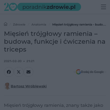
Zdrowie
Anatomia
Mięsień trójgłowy ramienia – budowa,
funkcje i ćwiczenia na triceps
Mięsień trójgłowy ramienia –
budowa, funkcje i ćwiczenia na
triceps
2021-02-20
21:21
Dodaj do Google
Bartosz Wróblewski
Mięsień trójgłowy ramienia, znany także jako