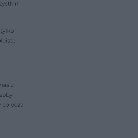
szystkim
tylko
leiste
nas z
osoby
 co poza