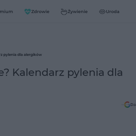
emium
Zdrowie
Żywienie
Uroda
z pylenia dla alergików
e? Kalendarz pylenia dla
Do