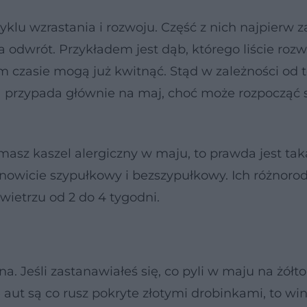
klu wzrastania i rozwoju. Część z nich najpierw z
a odwrót. Przykładem jest dąb, którego liście rozwi
 czasie mogą już kwitnąć. Stąd w zależności od t
a przypada głównie na maj, choć może rozpocząć s
masz kaszel alergiczny w maju, to prawda jest tak
nowicie szypułkowy i bezszypułkowy. Ich różnoro
wietrzu od 2 do 4 tygodni.
 Jeśli zastanawiałeś się, co pyli w maju na żółto 
 aut są co rusz pokryte złotymi drobinkami, to w