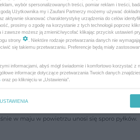
klam, wybór spersonalizowanych treści, pomiar reklam i treści, bad
 zgodą Użytkownika my i Zaufani Partnerzy możemy używać dokład
az aktywnie skanować charakterystykę urządzenia do celów identyfi
ść, prosimy o zgodę na korzystanie z tych technologii poprzez klikn
a i zawsze możesz ją zmienić/wycofać klikając przycisk ustawień pr
ogu strony
. Niektóre rodzaje przetwarzania danych nie wymagaj
ookoła jest pięknie, zielono i natura budzi się do ż
iwić się takiemu przetwarzaniu. Preferencje będą miały zastosowanie
a wietrze pyłki. Dlatego analizujemy jakich aler
szymi informacjami, abyś mógł świadomie i komfortowo korzystać z
gółowe informacje dotyczące przetwarzania Twoich danych znajdzi
s
oraz po kliknięciu w „Ustawienia”.
e różnorodne kwiaty i choć mogłoby się wydawać
USTAWIENIA
ła, to nie zwracamy szczególnej uwagi na to, że ka
aśnie w maju w powietrzu unosi się sporo pyłków.