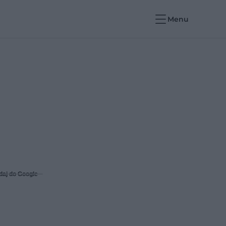
Menu
daj do Google