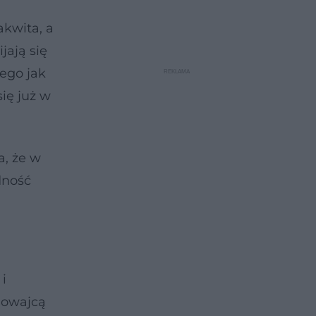
akwita, a
jają się
ego jak
ię już w
a, że w
dność
i
inowajcą