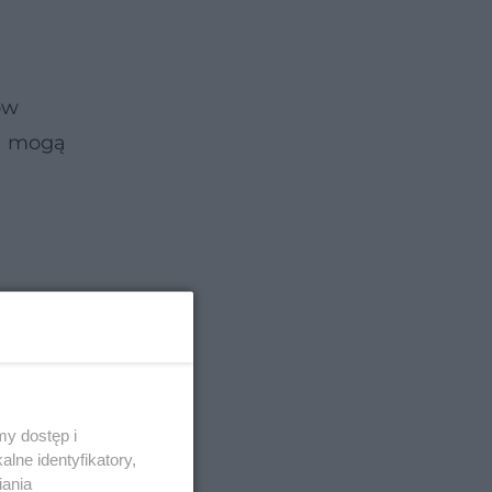
ów
ia mogą
y dostęp i
lne identyfikatory,
iania