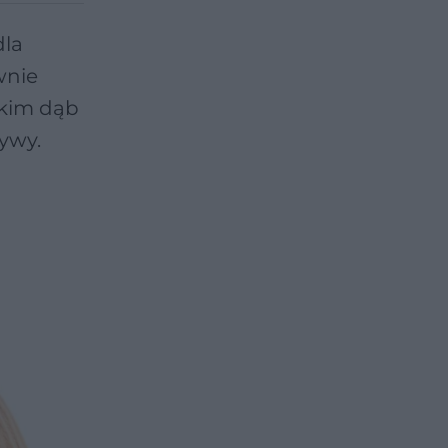
dla
wnie
tkim dąb
ywy.