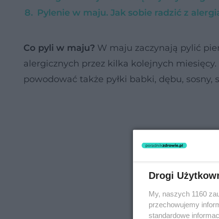
Pylenie w maju. Jak sobie radzić z alergi
Co pyli w maju?
W maju zaczynają pylić pie
alergicznych przez kilka kolejnych miesięcy.
powodować także pyłki babki, dębu, sosny, 
Drogi Użytkow
My, naszych 1160 zau
przechowujemy informa
standardowe informac