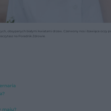
nących, obsypanych białymi kwiatami drzew. Czerwony nos i łzawiące oczy p
rzeczytasz na Poradnik Zdrowie.
ernaria
a?
 w maju?