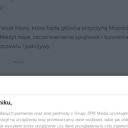
ą?
rwsze trawy, które będą główną przyczyną kłopot
Nieżyt nosa
, zaczerwienienie spojówek i łzawien
szczawiu i pokrzywy.
niku,
fanych partnerów oraz inne podmioty z Grupy ZPR Media uzyskujem
cje na urządzeniu oraz przetwarzamy dane osobowe, takie jak unika
je wysyłane przez urządzenie czy dane przeglądania w celu zapewn