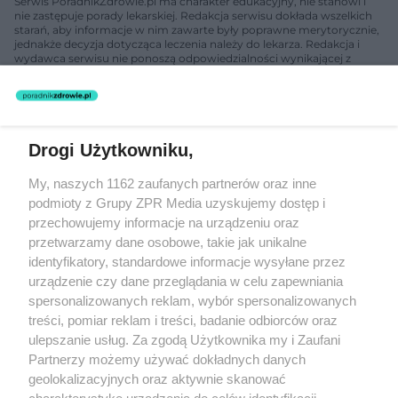
Serwis PoradnikZdrowie.pl ma charakter edukacyjny, nie stanowi i
nie zastępuje porady lekarskiej. Redakcja serwisu dokłada wszelkich
starań, aby informacje w nim zawarte były poprawne merytorycznie,
jednakże decyzja dotycząca leczenia należy do lekarza. Redakcja i
wydawca serwisu nie ponoszą odpowiedzialności wynikającej z
zastosowania informacji zamieszczonych na stronach serwisu, który
nie prowadzi działalności leczniczej polegającej na udzielaniu
świadczeń zdrowotnych w rozumieniu art. 3 ust 1 ustawy o
działalności leczniczej.
Drogi Użytkowniku,
Żaden utwór zamieszczony w serwisie nie może być powielany i
My, naszych 1162 zaufanych partnerów oraz inne
rozpowszechniany lub dalej rozpowszechniany w jakikolwiek sposób
(w tym także elektroniczny lub mechaniczny) na jakimkolwiek polu
podmioty z Grupy ZPR Media uzyskujemy dostęp i
eksploatacji w jakiejkolwiek formie, włącznie z umieszczaniem w
przechowujemy informacje na urządzeniu oraz
Internecie bez pisemnej zgody właściciela praw. Jakiekolwiek użycie
przetwarzamy dane osobowe, takie jak unikalne
lub wykorzystanie utworów w całości lub w części z naruszeniem
prawa, tzn. bez właściwej zgody, jest zabronione pod groźbą kary i
identyfikatory, standardowe informacje wysyłane przez
może być ścigane prawnie.
urządzenie czy dane przeglądania w celu zapewniania
spersonalizowanych reklam, wybór spersonalizowanych
treści, pomiar reklam i treści, badanie odbiorców oraz
ulepszanie usług. Za zgodą Użytkownika my i Zaufani
Partnerzy możemy używać dokładnych danych
geolokalizacyjnych oraz aktywnie skanować
charakterystykę urządzenia do celów identyfikacji.