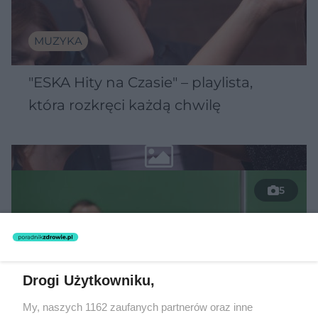
MUZYKA
"ESKA Hity na Czasie" – playlista,
która rozkręci każdą chwilę
5
Drogi Użytkowniku,
My, naszych 1162 zaufanych partnerów oraz inne