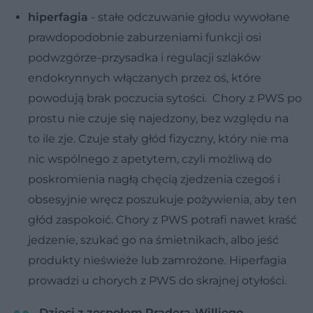
hiperfagia
- stałe odczuwanie głodu wywołane
prawdopodobnie zaburzeniami funkcji osi
podwzgórze-przysadka i regulacji szlaków
endokrynnych włączanych przez oś, które
powodują brak poczucia sytości. Chory z PWS po
prostu nie czuje się najedzony, bez względu na
to ile zje. Czuje stały głód fizyczny, który nie ma
nic wspólnego z apetytem, czyli możliwą do
poskromienia nagłą chęcią zjedzenia czegoś i
obsesyjnie wręcz poszukuje pożywienia, aby ten
głód zaspokoić. Chory z PWS potrafi nawet kraść
jedzenie, szukać go na śmietnikach, albo jeść
produkty nieświeże lub zamrożone. Hiperfagia
prowadzi u chorych z PWS do skrajnej otyłości.
Dzieci z zespołem Pradera-Williego