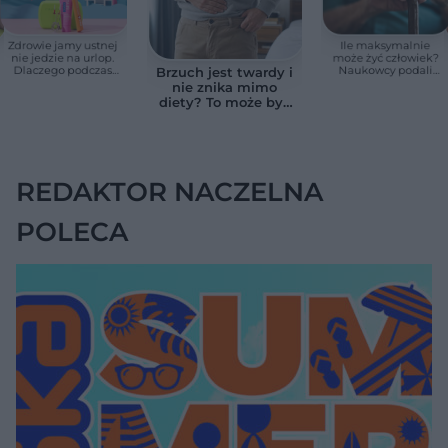
Zdrowie jamy ustnej
Ile maksymalnie
nie jedzie na urlop.
może żyć człowiek?
Dlaczego podczas
Naukowcy podali
Brzuch jest twardy i
wakacji nie warto
zaskakującą liczbę
nie znika mimo
zapominać o
diety? To może być
przestrzeniach
wodobrzusze, nie
międzyzębowych?
zwykłe wzdęcia
REDAKTOR NACZELNA
POLECA