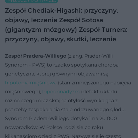
PRZECZYTAJ TAKŻE:
Zespół Chediak-Higashi: przyczyny,
objawy, leczenie
Zespół Sotosa
(gigantyzm mózgowy)
Zespół Turnera:
przyczyny, objawy, skutki, leczenie
Zespół Pradera-Williego
(z ang. Prader-Willi
Syndrom - PWS) to rzadko spotykana choroba
genetyczna, której głównymi objawami są
hipotonia mięśniowa
(stan zmniejszonego napięcia
mięśniowego),
hipogonadyzm
(defekt układu
rozrodczego) oraz skrajna
otyłość
wynikająca z
potrzeby zaspokajania stale odczuwanego głodu.
Syndrom Pradera-Williego dotyka 1 na 20 000
noworodków. W Polsce rodzi się co roku
kilkanaścioro dzieci z PWS. Nazywa się je często