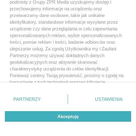
podmioty z Grupy ZPR Media uzyskujemy dostęp i
przechowujemy informacje na urządzeniu oraz
przetwarzamy dane osobowe, takie jak unikalne
identyfikatory, standardowe informacje wysyłane przez
TEKST SPONSOROWANY
urządzenie czy dane przeglądania w celu zapewniania
Daleko do pięciu porcji dziennie.
spersonalizowanych reklam, wybór spersonalizowanych
Badanie pokazuje, jak Polacy
treści, pomiar reklam i treści, badanie odbiorców oraz
ulepszanie usług. Za zgodą Użytkownika my i Zaufani
naprawdę jedzą warzywa i owoce
Partnerzy możemy używać dokładnych danych
geolokalizacyjnych oraz aktywnie skanować
charakterystykę urządzenia do celów identyfikacji.
Ponieważ cenimy Twoją prywatność, prosimy o zgodę na
korzystanie z tych technologii poprzez kliknięcie
„Akceptuję”. Zgoda jest dobrowolna i zawsze możesz ją
zmienić/wycofać klikając przycisk ustawień prywatności
PARTNERZY
USTAWIENIA
znajdujący się w lewym dolnym rogu strony
. Niektóre
rodzaje przetwarzania danych nie wymagają zgody
Akceptuję
użytkownika, ale masz prawo sprzeciwić się takiemu
przetwarzaniu. Preferencje będą miały zastosowanie tylko
na tej witrynie.