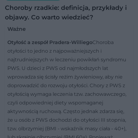
Choroby rzadkie: definicja, przykłady i
objawy. Co warto wiedzieć?
Ważne
Otyłość a zespół Pradera-Williego
Choroba
otyłości to jedno z najpoważniejszych i
najtrudniejszych w leczeniu powikłań syndromu
PWS. U dzieci z PWS od najmłodszych lat
wprowadza się ścisły reżim żywieniowy, aby nie
doprowadzić do rozwoju otyłości. Chory z PWS z
otyłością wymaga leczenia tzw. zachowawczego,
czyli odpowiedniej diety wspomaganej
aktywnością ruchową. Często jednak zdarza się,
że u osób z PWS dochodzi do otyłości III stopnia,
tzw. olbrzymiej (BMI - wskaźnik masy ciała - 40+),
lub skrajnie olbrzymiej (BMI 60+). Ponieważ