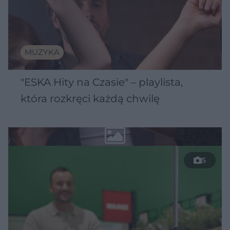
MUZYKA
"ESKA Hity na Czasie" – playlista,
która rozkręci każdą chwilę
5