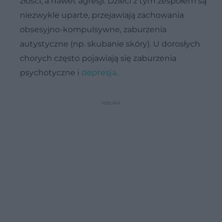
złości, a nawet agresji. Dzieci z tym zespołem są
niezwykle uparte, przejawiają zachowania
obsesyjno-kompulsywne, zaburzenia
autystyczne (np. skubanie skóry). U dorosłych
chorych często pojawiają się zaburzenia
psychotyczne i
depresja
.