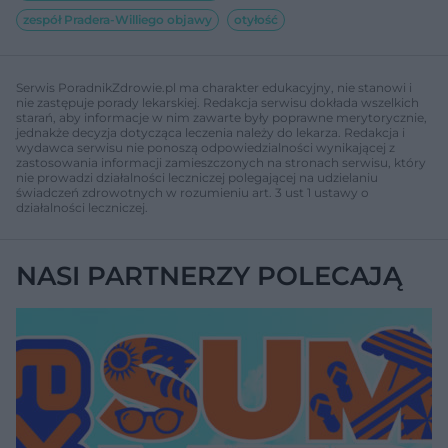
zespół Pradera-Williego objawy
otyłość
Serwis PoradnikZdrowie.pl ma charakter edukacyjny, nie stanowi i
nie zastępuje porady lekarskiej. Redakcja serwisu dokłada wszelkich
starań, aby informacje w nim zawarte były poprawne merytorycznie,
jednakże decyzja dotycząca leczenia należy do lekarza. Redakcja i
wydawca serwisu nie ponoszą odpowiedzialności wynikającej z
zastosowania informacji zamieszczonych na stronach serwisu, który
nie prowadzi działalności leczniczej polegającej na udzielaniu
świadczeń zdrowotnych w rozumieniu art. 3 ust 1 ustawy o
działalności leczniczej.
NASI PARTNERZY POLECAJĄ