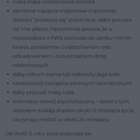
niska masa urodzeniowa dziecka
obniżone napięcie mięśniowe (hipotonia) -
dziecko "przelewa się" przed ręce, słabo porusza
się i nie płacze; hipotomnia sprawia, że u
noworodków z PWS dochodzi do zaniku mimiki
twarzy, problemów z oddychaniem oraz
odkasływaniem i oczyszczaniem dróg
oddechowych
słaby odruch ssania lub całkowity jego brak
niedorozwój narządów płciowych zewnętrznych
słaby przyrost masy ciała
wolniejszy rozwój psychofizyczny - dzieci z tym
zespołem siadają dopiero około 12 miesiąca życia,
zaczynają chodzić w około 24 miesiącu;
Od około 3. roku życia pojawiają się: