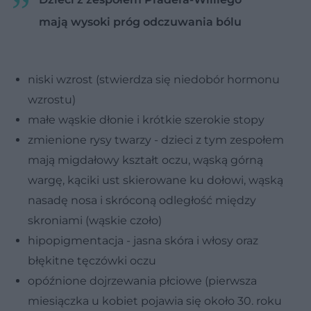
mają wysoki próg odczuwania bólu
niski wzrost (stwierdza się niedobór hormonu
wzrostu)
małe wąskie dłonie i krótkie szerokie stopy
zmienione rysy twarzy - dzieci z tym zespołem
mają migdałowy kształt oczu, wąską górną
wargę, kąciki ust skierowane ku dołowi, wąską
nasadę nosa i skróconą odległość między
skroniami (wąskie czoło)
hipopigmentacja - jasna skóra i włosy oraz
błękitne tęczówki oczu
opóźnione dojrzewania płciowe (pierwsza
miesiączka u kobiet pojawia się około 30. roku