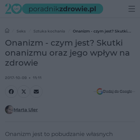
Seks
Sztuka kochania
Onanizm - czym jest? Skutki
onanizmu oraz jego wpływ na zdrowie
Onanizm - czym jest? Skutki
onanizmu oraz jego wpływ na
zdrowie
2017-10-09
11:11
Dodaj do Google
Marta Uler
Onanizm jest to pobudzanie własnych