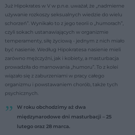
Już Hipokrates w V w p.n.e. uważał, że „nadmierne
używanie rozkoszy seksualnych wiedzie do wielu
schorzeń”. Wynikało to z jego teorii o „humorach”,
czyli sokach ustanawiających w organizmie
temperamenty, siłę życiową - jednym z nich miało
być nasienie. Według Hipokratesa nasienie mieli
zarówno mężczyźni, jak i kobiety, a masturbacja
prowadziła do marnowania „humoru”. To z kolei
wiązało się z zaburzeniami w pracy całego
organizmu i powstawaniem chorób, także tych
psychicznych.
W roku obchodzimy aż dwa
międzynarodowe dni masturbacji – 25
lutego oraz 28 marca.