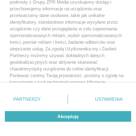
podmioty z Grupy ZPR Media uzyskujemy dostęp i
przechowujemy informacje na urządzeniu oraz
przetwarzamy dane osobowe, takie jak unikalne
identyfikatory, standardowe informacje wysyłane przez
urządzenie czy dane przeglądania w celu zapewniania
spersonalizowanych reklam, wybór spersonalizowanych
TEKST SPONSOROWANY
treści, pomiar reklam i treści, badanie odbiorców oraz
PRIME 18: Tańcula, Murański,
ulepszanie usług. Za zgodą Użytkownika my i Zaufani
Schreiber i Wach na jednej gali!
Partnerzy możemy używać dokładnych danych
geolokalizacyjnych oraz aktywnie skanować
charakterystykę urządzenia do celów identyfikacji.
Ponieważ cenimy Twoją prywatność, prosimy o zgodę na
korzystanie z tych technologii poprzez kliknięcie
„Akceptuję”. Zgoda jest dobrowolna i zawsze możesz ją
zmienić/wycofać klikając przycisk ustawień prywatności
PARTNERZY
USTAWIENIA
znajdujący się w lewym dolnym rogu strony
. Niektóre
rodzaje przetwarzania danych nie wymagają zgody
Akceptuję
użytkownika, ale masz prawo sprzeciwić się takiemu
przetwarzaniu. Preferencje będą miały zastosowanie tylko
na tej witrynie.