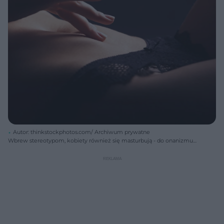
Autor: thinkstockphotos.com/ Archiwum prywatne
Wbrew stereotypom, kobiety również się masturbują - do onanizmu
przyznaje się od 23 do 62% z nich.