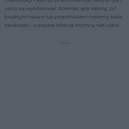
masturbacji – albo po prostu otworzyć swój umysł i
nieco się wyedukować. Również, gdy robimy „to”
brudnymi rękami lub przedmiotami możemy sobie
zaszkodzić – o przykrą infekcję intymną nietrudno.