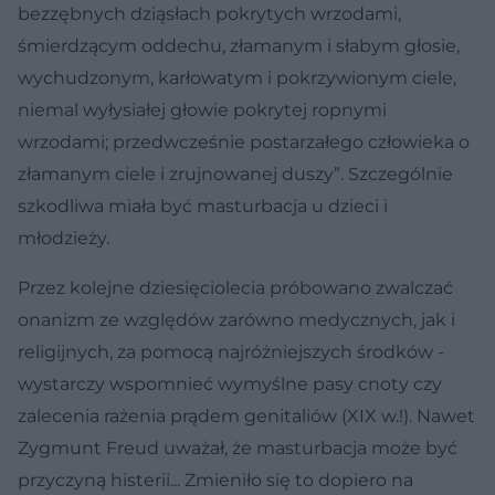
bezzębnych dziąsłach pokrytych wrzodami,
śmierdzącym oddechu, złamanym i słabym głosie,
wychudzonym, karłowatym i pokrzywionym ciele,
niemal wyłysiałej głowie pokrytej ropnymi
wrzodami; przedwcześnie postarzałego człowieka o
złamanym ciele i zrujnowanej duszy”. Szczególnie
szkodliwa miała być masturbacja u dzieci i
młodzieży.
Przez kolejne dziesięciolecia próbowano zwalczać
onanizm ze względów zarówno medycznych, jak i
religijnych, za pomocą najróżniejszych środków -
wystarczy wspomnieć wymyślne pasy cnoty czy
zalecenia rażenia prądem genitaliów (XIX w.!). Nawet
Zygmunt Freud uważał, że masturbacja może być
przyczyną histerii... Zmieniło się to dopiero na