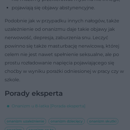
pojawiają się objawy abstynencyjne.
Podobnie jak w przypadku innych nałogów, także
uzależnienie od onanizmu daje takie objawy jak
nerwowość, depresja, zaburzenia snu. Leczyć
powinno się także masturbację nerwicową, której
celem nie jest nawet spełnienie seksualne, ale po
prostu rozładowanie napięcia pojawiającego się
choćby w wyniku porażki odniesionej w pracy czy w
szkole.
Porady eksperta
Onanizm u 8-latka [Porada eksperta]
onanizm uzależnienie
onanizm dziecięcy
onanizm skutki
onanizm
onanizm co to