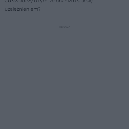
Co świadczy o tym, że onanizm stał się
uzależnieniem?