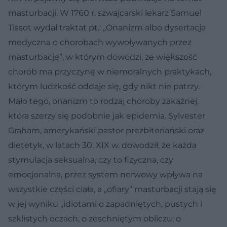
masturbacji. W 1760 r. szwajcarski lekarz Samuel
Tissot wydał traktat pt.: „Onanizm albo dysertacja
medyczna o chorobach wywoływanych przez
masturbację”, w którym dowodzi, że większość
chorób ma przyczynę w niemoralnych praktykach,
którym ludzkość oddaje się, gdy nikt nie patrzy.
Mało tego, onanizm to rodzaj choroby zakaźnej,
która szerzy się podobnie jak epidemia. Sylvester
Graham, amerykański pastor prezbiteriański oraz
dietetyk, w latach 30. XIX w. dowodził, że każda
stymulacja seksualna, czy to fizyczna, czy
emocjonalna, przez system nerwowy wpływa na
wszystkie części ciała, a „ofiary” masturbacji stają się
w jej wyniku „idiotami o zapadniętych, pustych i
szklistych oczach, o zeschniętym obliczu, o