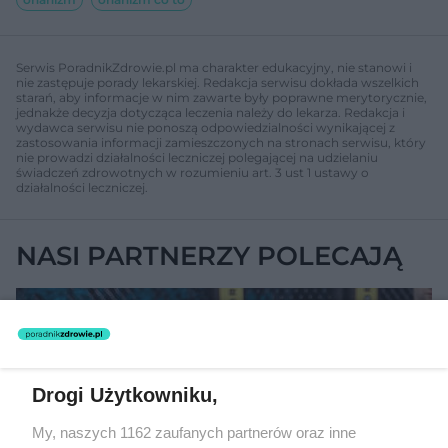
Serwis PoradnikZdrowie.pl ma charakter edukacyjny, nie stanowi i
nie zastępuje porady lekarskiej. Redakcja serwisu dokłada wszelkich
starań, aby informacje w nim zawarte były poprawne merytorycznie,
jednakże decyzja dotycząca leczenia należy do lekarza. Redakcja i
wydawca serwisu nie ponoszą odpowiedzialności wynikającej z
zastosowania informacji zamieszczonych na stronach serwisu, który
nie prowadzi działalności leczniczej polegającej na udzielaniu
świadczeń zdrowotnych w rozumieniu art. 3 ust 1 ustawy o
działalności leczniczej.
NASI PARTNERZY POLECAJĄ
27
Drogi Użytkowniku,
My, naszych 1162 zaufanych partnerów oraz inne