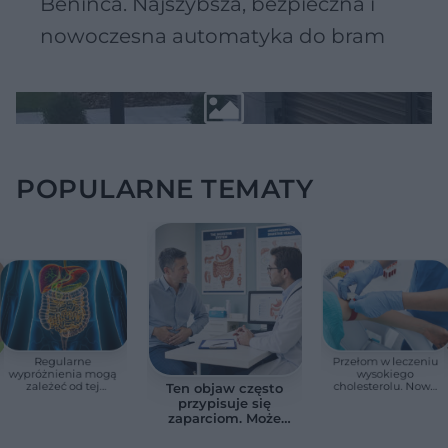
Beninca. Najszybsza, bezpieczna i
nowoczesna automatyka do bram
POPULARNE TEMATY
Regularne
Przełom w leczeniu
wypróżnienia mogą
wysokiego
zależeć od tej
cholesterolu. Nowa
Ten objaw często
witaminy. Odkrycie
terapia zmniejszyła
przypisuje się
zaskoczyło
LDL o ponad połowę
zaparciom. Może
naukowców
jednak wskazywać
na chorobę jelita