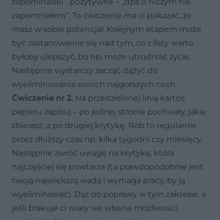
zapominalski”, pozytywne – „dziś o niczym nie
zapomniałem”. To ćwiczenie ma ci pokazać, że
masz w sobie potencjał. Kolejnym etapem może
być zastanowienie się nad tym, co z listy warto
byłoby ulepszyć, bo np. może utrudniać życie.
Następnie wystarczy zacząć dążyć do
wyeliminowania swoich najgorszych cech.
Ćwiczenie nr 2.
Na przedzielonej linią kartce
papieru zapisuj – po jednej stronie pochwały, jakie
zbierasz, a po drugiej krytykę. Rób to regularnie
przez dłuższy czas np. kilka tygodni czy miesięcy.
Następnie zwróć uwagę na krytykę, która
najczęściej się powtarza (ta prawdopodobnie jest
twoją największą wadą i wymaga pracy, by ją
wyeliminować). Dąż do poprawy w tym zakresie, a
jeśli brakuje ci wiary we własne możliwości,