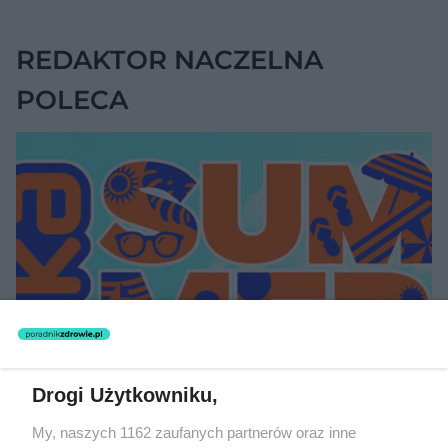
REDAKTOR NACZELNA
POLECA
Drogi Użytkowniku,
MATERIAŁ SPONSOROWANY
My, naszych 1162 zaufanych partnerów oraz inne
ESKA Summer Camp 2026 rusza w