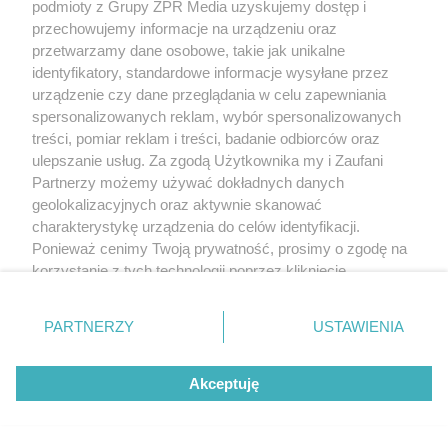
podmioty z Grupy ZPR Media uzyskujemy dostęp i
trasę! Odwiedź strefę Wawel i
przechowujemy informacje na urządzeniu oraz
przetwarzamy dane osobowe, takie jak unikalne
spróbuj kultowych Michałków z
identyfikatory, standardowe informacje wysyłane przez
Wawelu
urządzenie czy dane przeglądania w celu zapewniania
spersonalizowanych reklam, wybór spersonalizowanych
treści, pomiar reklam i treści, badanie odbiorców oraz
ulepszanie usług. Za zgodą Użytkownika my i Zaufani
Partnerzy możemy używać dokładnych danych
geolokalizacyjnych oraz aktywnie skanować
charakterystykę urządzenia do celów identyfikacji.
Ponieważ cenimy Twoją prywatność, prosimy o zgodę na
korzystanie z tych technologii poprzez kliknięcie
„Akceptuję”. Zgoda jest dobrowolna i zawsze możesz ją
zmienić/wycofać klikając przycisk ustawień prywatności
PARTNERZY
USTAWIENIA
znajdujący się w lewym dolnym rogu strony
. Niektóre
rodzaje przetwarzania danych nie wymagają zgody
MUZYKA
Akceptuję
użytkownika, ale masz prawo sprzeciwić się takiemu
przetwarzaniu. Preferencje będą miały zastosowanie tylko
"ESKA Hity na Czasie" – playlista,
na tej witrynie.