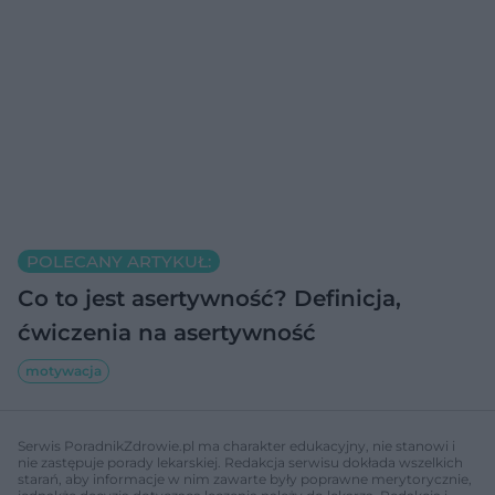
POLECANY ARTYKUŁ:
Co to jest asertywność? Definicja,
ćwiczenia na asertywność
motywacja
Serwis PoradnikZdrowie.pl ma charakter edukacyjny, nie stanowi i
nie zastępuje porady lekarskiej. Redakcja serwisu dokłada wszelkich
starań, aby informacje w nim zawarte były poprawne merytorycznie,