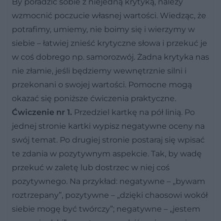
By poradzić sobie z niejedną krytyką, należy
wzmocnić poczucie własnej wartości. Wiedząc, że
potrafimy, umiemy, nie boimy się i wierzymy w
siebie – łatwiej znieść krytyczne słowa i przekuć je
w coś dobrego np. samorozwój. Żadna krytyka nas
nie złamie, jeśli będziemy wewnętrznie silni i
przekonani o swojej wartości. Pomocne mogą
okazać się poniższe ćwiczenia praktyczne.
Ćwiczenie nr 1.
Przedziel kartkę na pół linią. Po
jednej stronie kartki wypisz negatywne oceny na
swój temat. Po drugiej stronie postaraj się wpisać
te zdania w pozytywnym aspekcie. Tak, by wadę
przekuć w zaletę lub dostrzec w niej coś
pozytywnego. Na przykład: negatywne – „bywam
roztrzepany”, pozytywne – „dzięki chaosowi wokół
siebie mogę być twórczy”; negatywne – „jestem