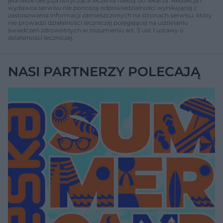
jednakże decyzja dotycząca leczenia należy do lekarza. Redakcja i
wydawca serwisu nie ponoszą odpowiedzialności wynikającej z
zastosowania informacji zamieszczonych na stronach serwisu, który
nie prowadzi działalności leczniczej polegającej na udzielaniu
świadczeń zdrowotnych w rozumieniu art. 3 ust 1 ustawy o
działalności leczniczej.
NASI PARTNERZY POLECAJĄ