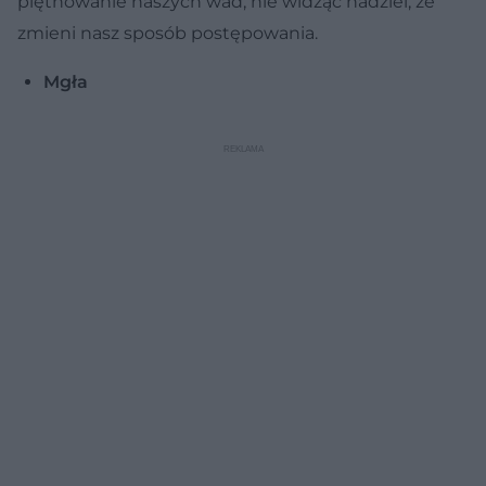
piętnowanie naszych wad, nie widząc nadziei, że
zmieni nasz sposób postępowania.
Mgła